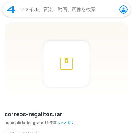
correos-regalitos.rar
manualidadesgratis
16 年前
もっと多く...