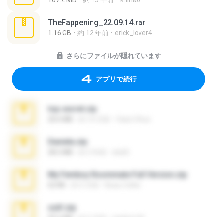
167.2 MB
約 15 年前
khinao
TheFappening_22.09.14.rar
1.16 GB
約 12 年前
erick_lover4
さらにファイルが隠れています
アプリで続行
top secret.zip
20.6 MB
約 10 月前
Vasni Vhuo
Daniela.zip
28.2 MB
約 3 年前
ela26
My Femboy Roommate Full Version.zip
62 KB
約 5 月前
Beau Collier
ouh!.zip