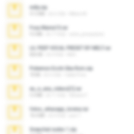
milly.zip
31.0 MB
約 6 月前
Milene M.
Foxy Mama15.rar
9.5 MB
約 17 年前
extra_precautions
LIL PEEP VOCAL PRESET BY MELT.rar
826 KB
約 4 年前
Melt ..
Pokemon Ecchi Gba Rom.zip
70 KB
約 4 月前
Caleb Price
eu_e_ana_videos[1].rar
5.5 MB
約 11 年前
Adriano F.
fotos_whasapp_lorena.rar
76.4 MB
約 4 年前
jose T.
Snapchat nudes 1.zip