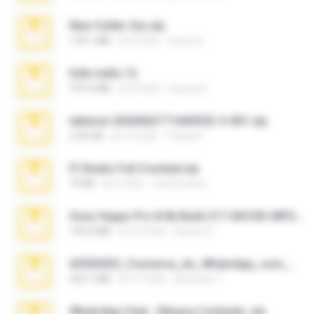
New folder 2xx.zip
178.1 MB
約 3 年前
henry N.
hide vedio.7z
379.3 MB
約 8 年前
munna E.
takeout-20260621T160055Z-3-001.zip
2.00 GB
約 14 日前
Thata N.
Fl Studio Full Cracked.zip
79 KB
約 4 月前
Joel Powers
Sony Vegas Pro 8.0b Build 217-AVCHD-MPG-AC3 FIXED.7z
192.6 MB
約 16 年前
Steven P.
65536533_Conversa_do_WhatsApp_com_Meu_Esposo.zip
262.1 MB
約 17 日前
desomar T.
WhatsApp Chat - Mayara Cunhada .zip