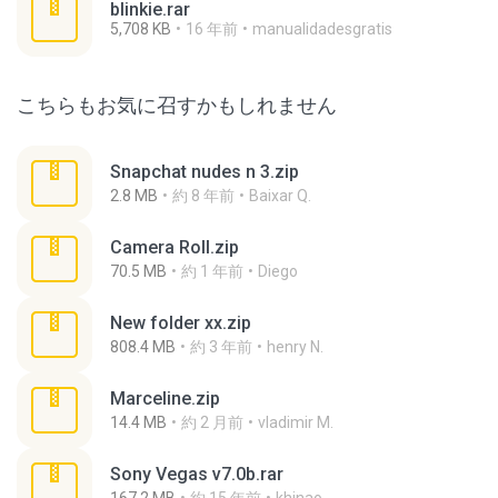
blinkie.rar
5,708 KB
16 年前
manualidadesgratis
こちらもお気に召すかもしれません
Snapchat nudes n 3.zip
2.8 MB
約 8 年前
Baixar Q.
Camera Roll.zip
70.5 MB
約 1 年前
Diego
New folder xx.zip
808.4 MB
約 3 年前
henry N.
Marceline.zip
14.4 MB
約 2 月前
vladimir M.
Sony Vegas v7.0b.rar