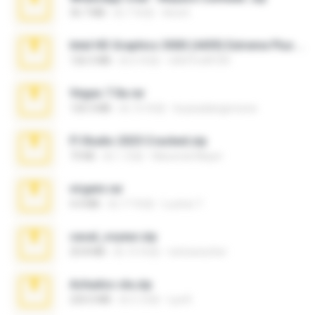
36.7 MB
約 7 年前
Ana K.
Intel HD Graphics 3000 (4459) Extreme Plus 2.0.zip
126.5 MB
約 6 年前
nIGHTmAYOR
Vegas 7.0a.rar
120.3 MB
約 15 年前
boyisadangerzone
Fl Studio 2025 Cracked.zip
73 KB
約 1 月前
Maverick Mayer
virgem.rar
4.4 MB
約 17 年前
Lucinei 7.
casal_voyeur.zip
20.8 MB
約 15 年前
netowescher
Achados sla.zip
220.0 MB
約 5 月前
Lya K.