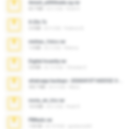
Anna4_yd3t0nada.sg.rar
60.7 MB
約 5 月前
Rodri R.
X-23x.7z
3.4 MB
約 9 月前
Federico B.
minhas_fotos.rar
1.4 MB
約 3 月前
Rebeca
Digital Insanity.rar
3.8 MB
約 12 年前
Christian D.
whatsapp backups -20260410T160335Z-3-001.zip
335.7 MB
約 4 月前
Maria
novia_en_trio.rar
14.9 MB
約 5 月前
Rodri R.
PBNuds.rar
1.04 GB
約 10 年前
gustavocs64