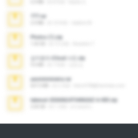
6.0 MB
約 8 年前
Baixar Q.
777.rar
2.0 MB
約 10 年前
vladimir M.
Photos (1).zip
1.60 GB
約 15 日前
Anacleto T.
김지윤의 iCloud 사진.zip
9.6 MB
約 7 年前
성경 김.
yasminmineira.rar
647.5 MB
約 2 月前
letiro5708@fanchatu.com
takeout-20260624T040626Z-6-003.zip
2.00 GB
約 1 月前
อรรถพงษ์ บ.