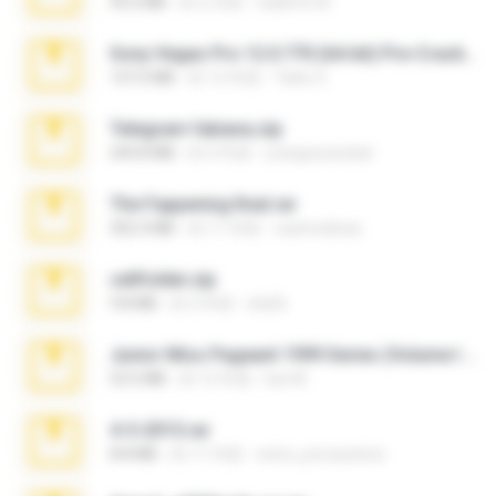
95.6 MB
約 2 月前
vladimir M.
Sony Vegas Pro 12.0.770 (64-bit) Pre-Cracked.zip
137.0 MB
約 12 年前
Tales S.
Telegram fabiana.zip
244.8 MB
約 4 年前
yrangravanatal
The Fappening final.rar
302.4 MB
約 11 年前
raulmedinax
cellfolder.zip
9.8 MB
約 3 年前
ela26
Junior Miss Pageant 1999 Series (Volume I Part I NC 6).7z
53.5 MB
約 12 年前
luis M.
4-5-2015.rar
8.8 MB
約 11 年前
extra_precautions