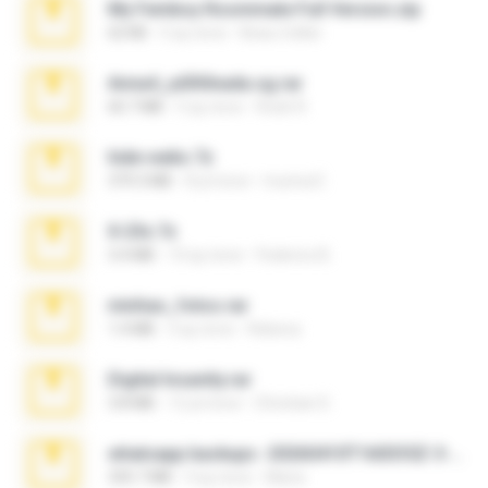
My Femboy Roommate Full Version.zip
62 KB
5 ay önce
Beau Collier
Anna4_yd3t0nada.sg.rar
60.7 MB
5 ay önce
Rodri R.
hide vedio.7z
379.3 MB
8 yıl önce
munna E.
X-23x.7z
3.4 MB
10 ay önce
Federico B.
minhas_fotos.rar
1.4 MB
3 ay önce
Rebeca
Digital Insanity.rar
3.8 MB
12 yıl önce
Christian D.
whatsapp backups -20260410T160335Z-3-001.zip
335.7 MB
4 ay önce
Maria