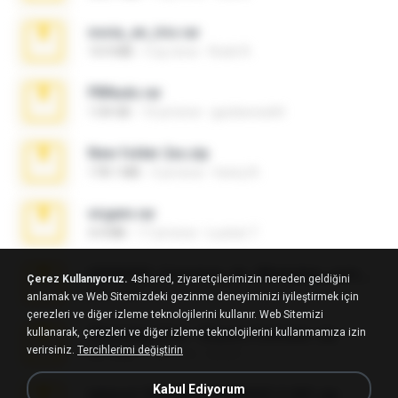
novia_en_trio.rar
14.9 MB
5 ay önce
Rodri R.
PBNuds.rar
1.04 GB
10 yıl önce
gustavocs64
New folder 2xx.zip
178.1 MB
3 yıl önce
henry N.
virgem.rar
4.4 MB
17 yıl önce
Lucinei 7.
65536533_Conversa_do_WhatsApp_com_Meu_Esposo.zip
Çerez Kullanıyoruz.
4shared, ziyaretçilerimizin nereden geldiğini
262.1 MB
19 gün önce
desomar T.
anlamak ve Web Sitemizdeki gezinme deneyiminizi iyileştirmek için
çerezleri ve diğer izleme teknolojilerini kullanır. Web Sitemizi
kullanarak, çerezleri ve diğer izleme teknolojilerini kullanmamıza izin
WhatsApp Chat - Mayara Cunhada .zip
verirsiniz.
Tercihlerimi değiştirin
36.7 MB
7 yıl önce
Ana K.
Kabul Ediyorum
takeout-20260621T160055Z-3-001.zip