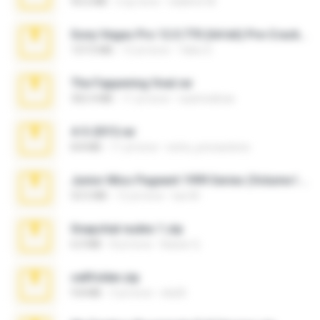
95.6 MB
2 ay önce
vladimir M.
Sony Vegas Pro 12.0.770 (64-bit) Pre-Cracked.zip
137.0 MB
12 yıl önce
Tales S.
The Fappening final.rar
302.4 MB
11 yıl önce
raulmedinax
4-5-2015.rar
8.8 MB
11 yıl önce
extra_precautions
Junior Miss Pageant 1999 Series (Volume I Part I NC 6).7z
53.5 MB
12 yıl önce
luis M.
Snapchat nudes 1.zip
6.0 MB
8 yıl önce
Baixar Q.
cellfolder.zip
9.8 MB
3 yıl önce
ela26