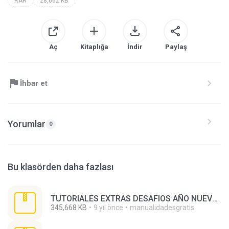
RAR
28,662 KB
Aç
Kitaplığa
İndir
Paylaş
İhbar et
Yorumlar
0
Bu klasörden daha fazlası
TUTORIALES EXTRAS DESAFIOS AÑO NUEVO 01 AL 100.zip
345,668 KB
9 yıl önce
manualidadesgratis