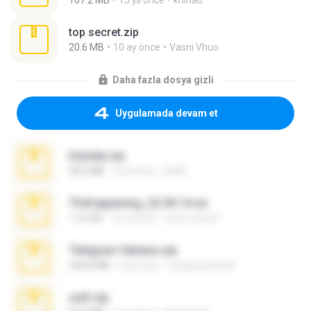
167.2 MB
15 yıl önce
khinao
top secret.zip
20.6 MB
10 ay önce
Vasni Vhuo
Daha fazla dosya gizli
Uygulamada devam et
Daniela.zip
28.2 MB
3 yıl önce
ela26
TheFappening_22.09.14.rar
1.16 GB
12 yıl önce
erick_lover4
Telegram fabiana.zip
244.8 MB
4 yıl önce
yrangravanatal
ouh!.zip