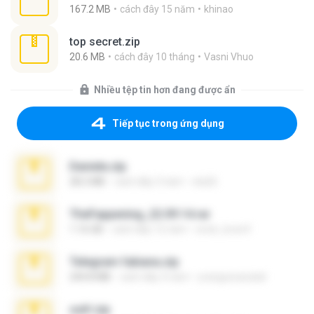
167.2 MB
cách đây 15 năm
khinao
top secret.zip
20.6 MB
cách đây 10 tháng
Vasni Vhuo
Nhiều tệp tin hơn đang được ẩn
Tiếp tục trong ứng dụng
Daniela.zip
28.2 MB
cách đây 3 năm
ela26
TheFappening_22.09.14.rar
1.16 GB
cách đây 12 năm
erick_lover4
Telegram fabiana.zip
244.8 MB
cách đây 4 năm
yrangravanatal
ouh!.zip