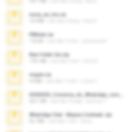
335.7 MB
cách đây 4 tháng
Maria
novia_en_trio.rar
14.9 MB
cách đây 5 tháng
Rodri R.
PBNuds.rar
1.04 GB
cách đây 10 năm
gustavocs64
New folder 2xx.zip
178.1 MB
cách đây 3 năm
henry N.
virgem.rar
4.4 MB
cách đây 17 năm
Lucinei 7.
65536533_Conversa_do_WhatsApp_com_Meu_Esposo.zip
262.1 MB
cách đây 18 ngày
desomar T.
WhatsApp Chat - Mayara Cunhada .zip
36.7 MB
cách đây 7 năm
Ana K.