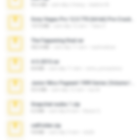
95.6 MB
cách đây 2 tháng
vladimir M.
Sony Vegas Pro 12.0.770 (64-bit) Pre-Cracked.zip
137.0 MB
cách đây 12 năm
Tales S.
The Fappening final.rar
302.4 MB
cách đây 11 năm
raulmedinax
4-5-2015.rar
8.8 MB
cách đây 11 năm
extra_precautions
Junior Miss Pageant 1999 Series (Volume I Part I NC 6).7z
53.5 MB
cách đây 12 năm
luis M.
Snapchat nudes 1.zip
6.0 MB
cách đây 8 năm
Baixar Q.
cellfolder.zip
9.8 MB
cách đây 3 năm
ela26