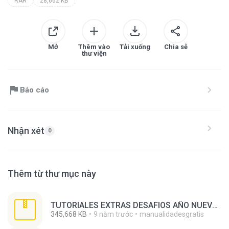
RAR
28,662 KB
Mở
Thêm vào
Tải xuống
Chia sẻ
thư viện
Báo cáo
Nhận xét
0
Thêm từ thư mục này
TUTORIALES EXTRAS DESAFIOS AÑO NUEVO 01 AL 100.zip
345,668 KB
9 năm trước
manualidadesgratis