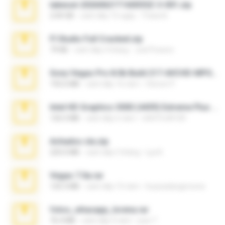
takeout-20260621T160055Z-3-001.zip
2.00 GB
cách đây 15 ngày
Thata N.
Fl Studio Full Cracked.zip
79 KB
cách đây 4 tháng
Joel Powers
Sony Vegas Pro 8.0b Build 217-AVCHD-MPG-AC3 FIXED.7z
192.6 MB
cách đây 16 năm
Steven P.
Intel HD Graphics 3000 (4459) Extreme Plus 2.0.zip
126.5 MB
cách đây 6 năm
nIGHTmAYOR
Achados sla.zip
220.0 MB
cách đây 5 tháng
Lya K.
Vegas 7.0a.rar
120.3 MB
cách đây 15 năm
boyisadangerzone
fotos_whasapp_lorena.rar
76.4 MB
cách đây 4 năm
jose T.