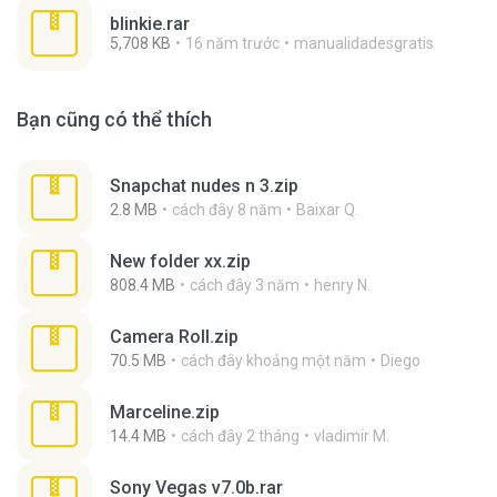
blinkie.rar
5,708 KB
16 năm trước
manualidadesgratis
Bạn cũng có thể thích
Snapchat nudes n 3.zip
2.8 MB
cách đây 8 năm
Baixar Q.
New folder xx.zip
808.4 MB
cách đây 3 năm
henry N.
Camera Roll.zip
70.5 MB
cách đây khoảng một năm
Diego
Marceline.zip
14.4 MB
cách đây 2 tháng
vladimir M.
Sony Vegas v7.0b.rar