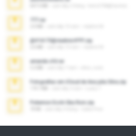
647.5 MB
cách đây 2 tháng
letiro5708@fanchatu.com
777.rar
2.0 MB
cách đây 10 năm
vladimir M.
@#16173@vladimir#!!!!!!.zip
2.6 MB
cách đây 10 năm
vladimir M.
amanda sfd.rar
5.2 MB
cách đây 7 năm
elton_roots
Fotografias em iCloud de Ana julia Silva.zip
174.7 MB
cách đây 3 năm
Luany T.
Pokemon Ecchi Gba Rom.zip
70 KB
cách đây 4 tháng
Caleb Price