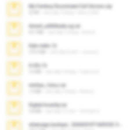
My Femboy Roommate Full Version.zip
62 KB
cách đây 5 tháng
Beau Collier
Anna4_yd3t0nada.sg.rar
60.7 MB
cách đây 5 tháng
Rodri R.
hide vedio.7z
379.3 MB
cách đây 8 năm
munna E.
X-23x.7z
3.4 MB
cách đây 9 tháng
Federico B.
minhas_fotos.rar
1.4 MB
cách đây 3 tháng
Rebeca
Digital Insanity.rar
3.8 MB
cách đây 12 năm
Christian D.
whatsapp backups -20260410T160335Z-3-001.zip