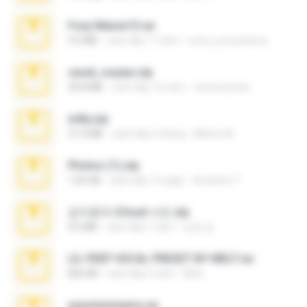
Foxy Mama15.rar
9.5 MB
cách đây 17 năm
extra_precautions
casal_voyeur.zip
20.8 MB
cách đây 15 năm
netowescher
milly.zip
31.0 MB
cách đây 6 tháng
Milene M.
Photos (1).zip
1.60 GB
cách đây 16 ngày
Anacleto T.
김지윤의 iCloud 사진.zip
9.6 MB
cách đây 7 năm
성경 김.
LIL PEEP VOCAL PRESET BY MELT.rar
826 KB
cách đây 4 năm
Melt ..
yasminmineira.rar