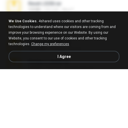
Reset L3250.rar
2.8 MB
2月之前
Alex P.
We Use Cookies.
4shared uses cookies and other tracking
vazada 1.rar
technologies to understand where our visitors are coming from and
241.8 MB
2月之前
Ulysses L.
improve your browsing experience on our Website. By using our
Website, you consent to our use of cookies and other tracking
Lembranças EX!!.rar
technologies.
Change my preferences
159.6 MB
11年之前
Étori A.
I Agree
Perdeu o celular.rar
323 KB
17年之前
plantaopiriguete
Videos caseiros.rar
89.4 MB
10月之前
maninho B.
Fotografias em iCloud de Ana julia Silva.zip
174.7 MB
3年之前
Luany T.
AMANDA DE GOIAS , MOCA DA PAPELARIA .rar
6.3 MB
15年之前
daniela_kabi