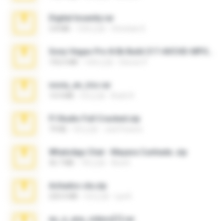
Digital Insanity.rar
3.8 MB
12年之前
Christian D.
Sony Vegas Pro 8.0b Build 217-AVCHD-MPG-AC3 FIXED.7z
192.6 MB
16年之前
Steven P.
novia_en_trio.rar
14.9 MB
5月之前
Rodri R.
Fl Studio Full Cracked.zip
79 KB
4月之前
Joel Powers
WhatsApp Chat - Mayara Cunhada .zip
36.7 MB
7年之前
Ana K.
Achados sla.zip
220.0 MB
5月之前
Lya K.
eu_e_ana_videos[1].rar