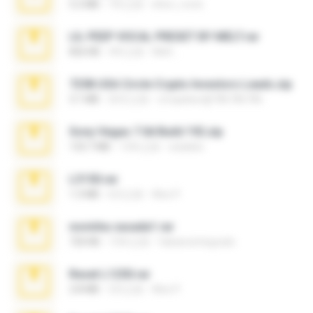
5.2 MB
7年之前
elton_roots
LIL PEEP VOCAL PRESET BY MELT.rar
826 KB
4年之前
Melt ..
7258 USA Circle Crypto Investors Leads.zip
3.1 MB
20天之前
cmqadeer@786786786
Sony Vegas 7.0d Build 192.zip
133.7 MB
13年之前
edukblo
L3150.rar
1.3 MB
6月之前
Alex P.
novinha casada1.rar
720 KB
15年之前
fabianointegrado
Reset L1250.rar
2.8 MB
3月之前
Alex P.