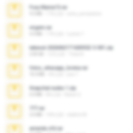
Foxy Mama15.rar
9.5 MB
17年之前
extra_precautions
virgem.rar
4.4 MB
17年之前
Lucinei 7.
takeout-20260621T160055Z-3-001.zip
2.00 GB
12天之前
Thata N.
fotos_whasapp_lorena.rar
76.4 MB
4年之前
jose T.
Snapchat nudes 1.zip
6.0 MB
8年之前
Baixar Q.
777.rar
2.0 MB
10年之前
vladimir M.
amanda sfd.rar