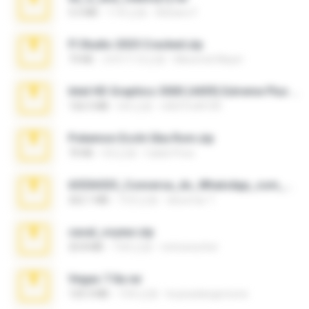
5.5 MB
11年之前
Adriano F.
Fl Studio 2025 Cracked.zip
73 KB
大约1个月之前
Maverick Mayer
Intel HD Graphics 3000 (4459) Extreme Plus 2.0.zip
126.5 MB
6年之前
nIGHTmAYOR
Pokemon Ecchi Gba Rom.zip
70 KB
4月之前
Caleb Price
65536533_Conversa_do_WhatsApp_com_Meu_Esposo.zip
262.1 MB
15天之前
desomar T.
casal_voyeur.zip
20.8 MB
15年之前
netowescher
Vegas 7.0a.rar
120.3 MB
15年之前
boyisadangerzone