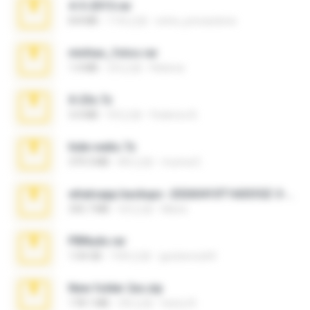
4-5-2015.rar
8.8 MB
11年之前
extra_precautions
minhas_fotos.rar
1.4 MB
2月之前
Rebeca
X-23x.7z
3.4 MB
9月之前
Federico B.
hide vedio.7z
379.3 MB
8年之前
munna E.
whatsapp backups -20260410T160335Z-3-001.zip
335.7 MB
4月之前
Maria
PBNuds.rar
1.04 GB
10年之前
gustavocs64
New folder 2xx.zip
178.1 MB
3年之前
henry N.