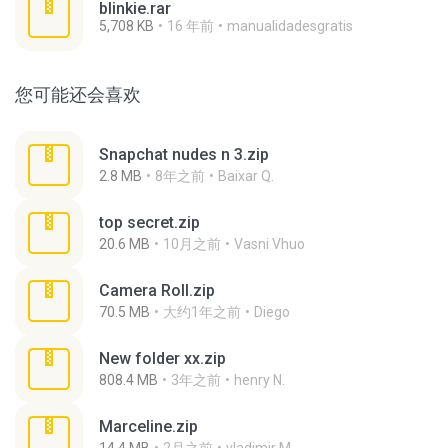
blinkie.rar
5,708 KB
16 年前
manualidadesgratis
您可能还会喜欢
Snapchat nudes n 3.zip
2.8 MB
8年之前
Baixar Q.
top secret.zip
20.6 MB
10月之前
Vasni Vhuo
Camera Roll.zip
70.5 MB
大约1年之前
Diego
New folder xx.zip
808.4 MB
3年之前
henry N.
Marceline.zip