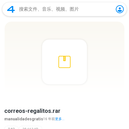
correos-regalitos.rar
manualidadesgratis
16 年前
更多...