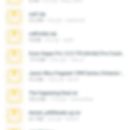
62 KB
5月之前
Beau Collier
ouh!.zip
95.6 MB
2月之前
vladimir M.
cellfolder.zip
9.8 MB
3年之前
ela26
Sony Vegas Pro 12.0.770 (64-bit) Pre-Cracked.zip
137.0 MB
12年之前
Tales S.
Junior Miss Pageant 1999 Series (Volume I Part I NC 6).7z
53.5 MB
12年之前
luis M.
The Fappening final.rar
302.4 MB
11年之前
raulmedinax
Anna4_yd3t0nada.sg.rar
60.7 MB
5月之前
Rodri R.