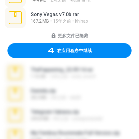
14.4 MB
2月之前
vladimir M.
Sony Vegas v7.0b.rar
167.2 MB
15年之前
khinao
更多文件已隐藏
在应用程序中继续
TheFappening_22.09.14.rar
1.16 GB
12年之前
erick_lover4
Daniela.zip
28.2 MB
3年之前
ela26
Telegram fabiana.zip
244.8 MB
4年之前
yrangravanatal
My Femboy Roommate Full Version.zip