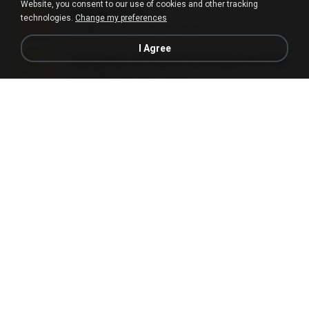
Website, you consent to our use of cookies and other tracking
amanda sfd.rar
technologies.
Change my preferences
5.2 MB
7年之前
elton_roots
I Agree
Fotografias em iCloud de Ana julia Silva.zip
174.7 MB
3年之前
Luany T.
L3150.rar
1.3 MB
6月之前
Alex P.
novinha casada1.rar
720 KB
15年之前
fabianointegrado
Reset L1250.rar
2.8 MB
3月之前
Alex P.
vazada 1.rar
241.8 MB
2月之前
Ulysses L.
Perdeu o celular.rar