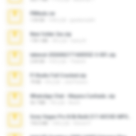
PBNuds.rar
1.04 GB
10年之前
gustavocs64
New folder 2xx.zip
178.1 MB
3年之前
henry N.
takeout-20260621T160055Z-3-001.zip
2.00 GB
14天之前
Thata N.
Fl Studio Full Cracked.zip
79 KB
4月之前
Joel Powers
WhatsApp Chat - Mayara Cunhada .zip
36.7 MB
7年之前
Ana K.
Sony Vegas Pro 8.0b Build 217-AVCHD-MPG-AC3 FIXED.7z
192.6 MB
16年之前
Steven P.