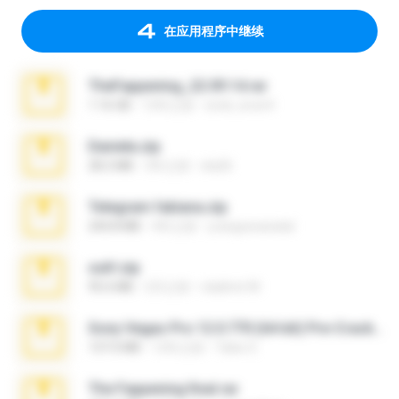
在应用程序中继续
TheFappening_22.09.14.rar
1.16 GB
12年之前
erick_lover4
Daniela.zip
28.2 MB
3年之前
ela26
Telegram fabiana.zip
244.8 MB
4年之前
yrangravanatal
ouh!.zip
95.6 MB
2月之前
vladimir M.
Sony Vegas Pro 12.0.770 (64-bit) Pre-Cracked.zip
137.0 MB
12年之前
Tales S.
The Fappening final.rar