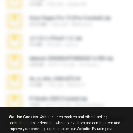
2.0 MB
10年之前
vladimir M.
Sony Vegas Pro 13 (Pre-Cracked).zip
272.0 MB
10年之前
Mellicent D.
김지윤의 iCloud 사진.zip
9.6 MB
7年之前
성경 김.
takeout-20260624T040626Z-6-003.zip
2.00 GB
大约1个月之前
อรรถพงษ์ บ.
eu_e_ana_videos[1].rar
5.5 MB
11年之前
Adriano F.
Fl Studio 2025 Cracked.zip
73 KB
大约1个月之前
Maverick Mayer
We Use Cookies.
4shared uses cookies and other tracking
7258 USA Circle Crypto Investors Leads.zip
technologies to understand where our visitors are coming from and
3.1 MB
23天之前
cmqadeer@786786786
improve your browsing experience on our Website. By using our