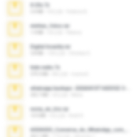
X-23x.7z
3.4 MB
9月之前
Federico B.
minhas_fotos.rar
1.4 MB
3月之前
Rebeca
Digital Insanity.rar
3.8 MB
12年之前
Christian D.
hide vedio.7z
379.3 MB
8年之前
munna E.
whatsapp backups -20260410T160335Z-3-001.zip
335.7 MB
4月之前
Maria
novia_en_trio.rar
14.9 MB
5月之前
Rodri R.
65536533_Conversa_do_WhatsApp_com_Meu_Esposo.zip
262.1 MB
17天之前
desomar T.