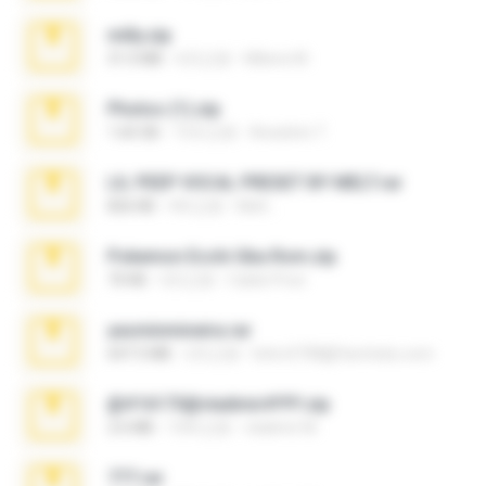
milly.zip
31.0 MB
6月之前
Milene M.
Photos (1).zip
1.60 GB
15天之前
Anacleto T.
LIL PEEP VOCAL PRESET BY MELT.rar
826 KB
4年之前
Melt ..
Pokemon Ecchi Gba Rom.zip
70 KB
4月之前
Caleb Price
yasminmineira.rar
647.5 MB
2月之前
letiro5708@fanchatu.com
@#16173@vladimir#!!!!!!.zip
2.6 MB
10年之前
vladimir M.
777.rar