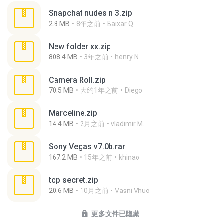
Snapchat nudes n 3.zip
2.8 MB
8年之前
Baixar Q.
New folder xx.zip
808.4 MB
3年之前
henry N.
Camera Roll.zip
70.5 MB
大约1年之前
Diego
Marceline.zip
14.4 MB
2月之前
vladimir M.
Sony Vegas v7.0b.rar
167.2 MB
15年之前
khinao
top secret.zip
20.6 MB
10月之前
Vasni Vhuo
更多文件已隐藏