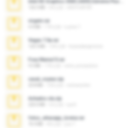
Intel HD Graphics 3000 (4459) Extreme Plus 2.0.zip
126.5 MB
6年之前
nIGHTmAYOR
virgem.rar
4.4 MB
17年之前
Lucinei 7.
Vegas 7.0a.rar
120.3 MB
15年之前
boyisadangerzone
Foxy Mama15.rar
9.5 MB
17年之前
extra_precautions
casal_voyeur.zip
20.8 MB
15年之前
netowescher
Achados sla.zip
220.0 MB
5月之前
Lya K.
fotos_whasapp_lorena.rar
76.4 MB
4年之前
jose T.