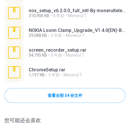
nox_setup_v6.2.0.0_full_intl-By monerultelecom.rar
310,906 KB
5 年前
Monerul T.
NOKIA Losnn Clamp_Upgrade_V1.4.0(EN)-By monerultelecom.rar
29,088 KB
5 年前
Monerul T.
screen_recorder_setup.rar
54,795 KB
5 年前
Monerul T.
ChromeSetup.rar
1,197 KB
5 年前
Monerul T.
查看全部 54 份文件
您可能还会喜欢