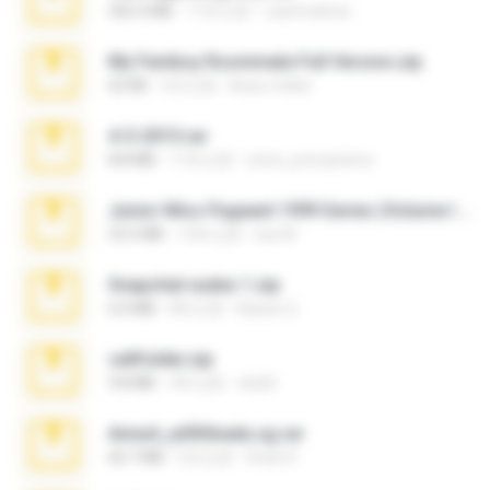
302.4 MB
11年之前
raulmedinax
My Femboy Roommate Full Version.zip
62 KB
5月之前
Beau Collier
4-5-2015.rar
8.8 MB
11年之前
extra_precautions
Junior Miss Pageant 1999 Series (Volume I Part I NC 6).7z
53.5 MB
12年之前
luis M.
Snapchat nudes 1.zip
6.0 MB
8年之前
Baixar Q.
cellfolder.zip
9.8 MB
3年之前
ela26
Anna4_yd3t0nada.sg.rar
60.7 MB
5月之前
Rodri R.