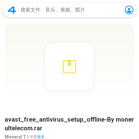
avast_free_antivirus_setup_offline-By moner
ultelecom.rar
Monerul T.
5 年前
更多...