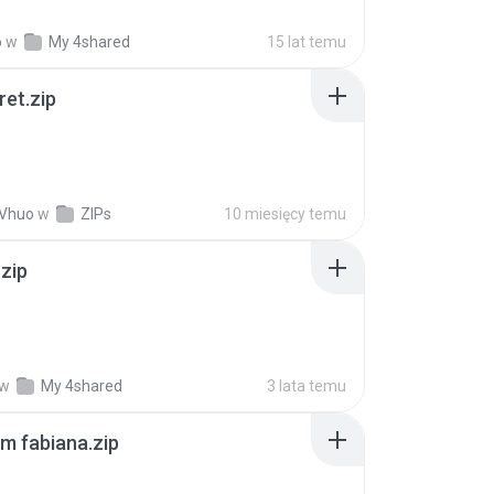
o
w
My 4shared
15 lat temu
ret.zip
 Vhuo
w
ZIPs
10 miesięcy temu
.zip
w
My 4shared
3 lata temu
m fabiana.zip