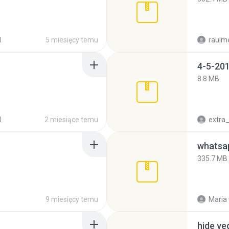
d
5 miesięcy temu
raulm
4-5-201
8.8 MB
d
2 miesiące temu
335.7 MB
9 miesięcy temu
Maria
hide ve