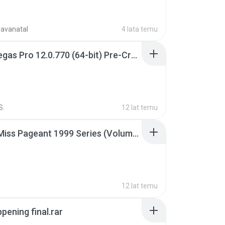
ravanatal
4 lata temu
Sony Vegas Pro 12.0.770 (64-bit) Pre-Cracked.zip
S.
12 lat temu
Junior Miss Pageant 1999 Series (Volume I Part I NC 6).7z
12 lat temu
pening final.rar