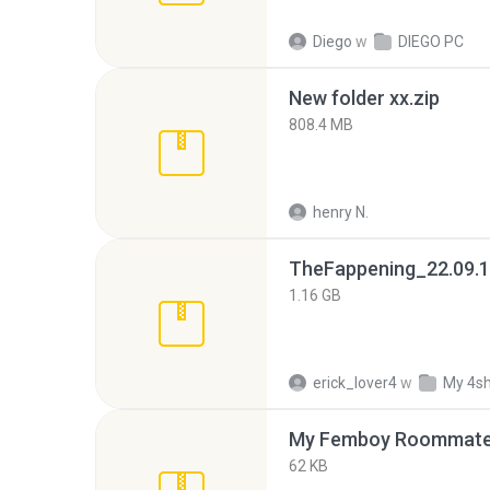
Diego
w
DIEGO PC
New folder xx.zip
808.4 MB
henry N.
TheFappening_22.09.1
1.16 GB
erick_lover4
w
My 4s
My Femboy Roommate F
62 KB