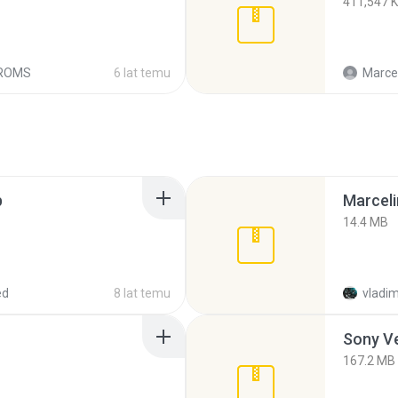
411,547 
 ROMS
6 lat temu
Marce
p
Marceli
14.4 MB
ed
8 lat temu
vladim
Sony Ve
167.2 MB