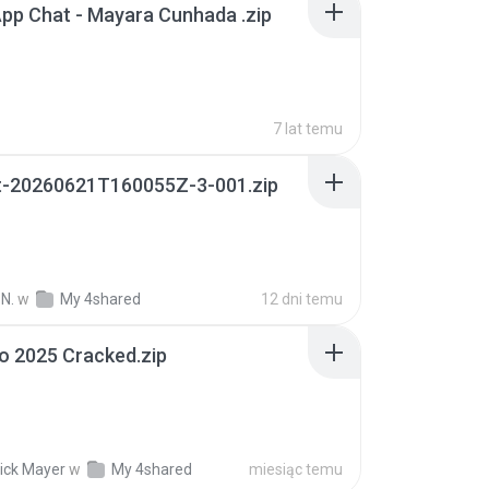
pp Chat - Mayara Cunhada .zip
7 lat temu
t-20260621T160055Z-3-001.zip
N.
w
My 4shared
12 dni temu
io 2025 Cracked.zip
ick Mayer
w
My 4shared
miesiąc temu