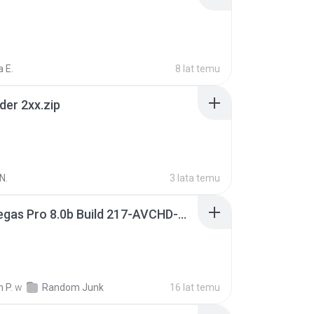
 E.
8 lat temu
der 2xx.zip
N.
3 lata temu
Sony Vegas Pro 8.0b Build 217-AVCHD-MPG-AC3 FIXED.7z
 P.
w
Random Junk
16 lat temu