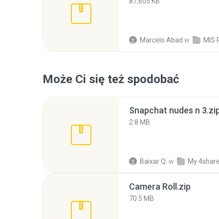
87,605 KB
Marcelo Abad
w
MIS
Może Ci się też spodobać
Snapchat nudes n 3.zi
2.8 MB
Baixar Q.
w
My 4shar
Camera Roll.zip
70.5 MB