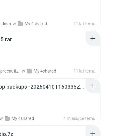
edinax
w
My 4shared
11 lat temu
5.rar
extra_precautions
w
My 4shared
11 lat temu
whatsapp backups -20260410T160335Z-3-001.zip
w
My 4shared
4 miesiące temu
dio.7z