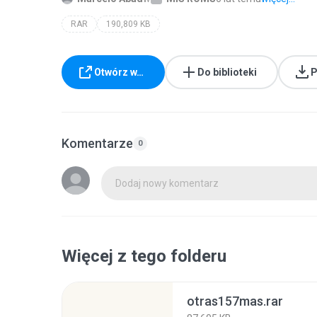
RAR
190,809 KB
Otwórz w…
Do biblioteki
P
Komentarze
0
Dodaj nowy komentarz
Więcej z tego folderu
otras157mas.rar