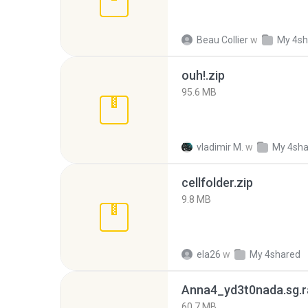
Beau Collier
w
My 4sh
ouh!.zip
95.6 MB
vladimir M.
w
My 4sha
cellfolder.zip
9.8 MB
ela26
w
My 4shared
Anna4_yd3t0nada.sg.r
60.7 MB