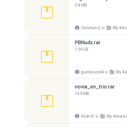
3.8 MB
Christian D.
w
My 4sh
PBNuds.rar
1.04 GB
gustavocs64
w
My 4s
novia_en_trio.rar
14.9 MB
Rodri R.
w
My 4share