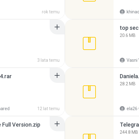
rok temu
khina
top sec
20.6 MB
3 lata temu
Vasni
4.rar
Daniela
28.2 MB
hared
12 lat temu
ela26
ull Version.zip
Telegra
244.8 MB