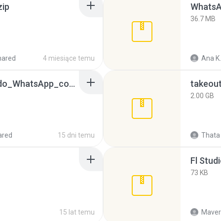
zip
WhatsA
36.7 MB
hared
4 miesiące temu
Ana K.
65536533_Conversa_do_WhatsApp_com_Meu_Esposo.zip
takeou
2.00 GB
ared
15 dni temu
Thata 
Fl Stud
73 KB
15 lat temu
Maver