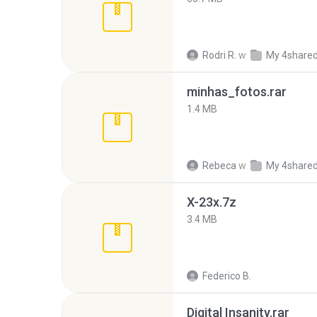
Rodri R.
w
My 4share
minhas_fotos.rar
1.4 MB
Rebeca
w
My 4share
X-23x.7z
3.4 MB
Federico B.
Digital Insanity.rar