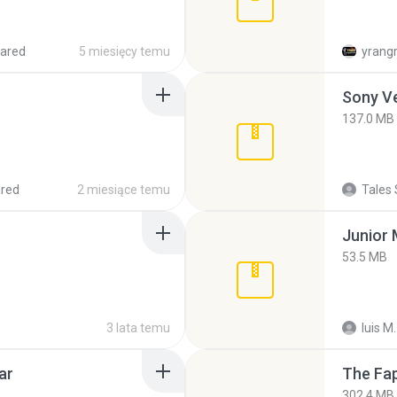
ared
5 miesięcy temu
yrang
137.0 MB
red
2 miesiące temu
Tales 
53.5 MB
3 lata temu
luis M.
ar
The Fap
302.4 MB