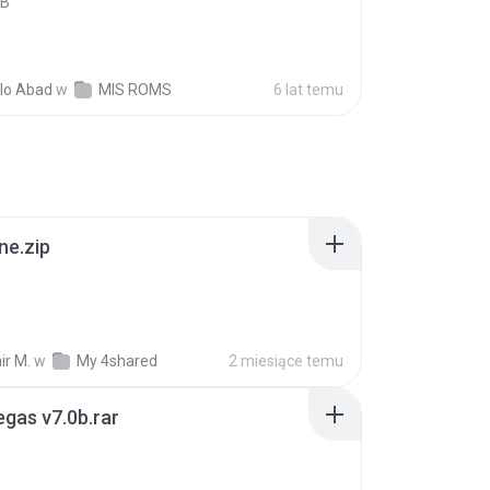
KB
lo Abad
w
MIS ROMS
6 lat temu
ne.zip
ir M.
w
My 4shared
2 miesiące temu
gas v7.0b.rar