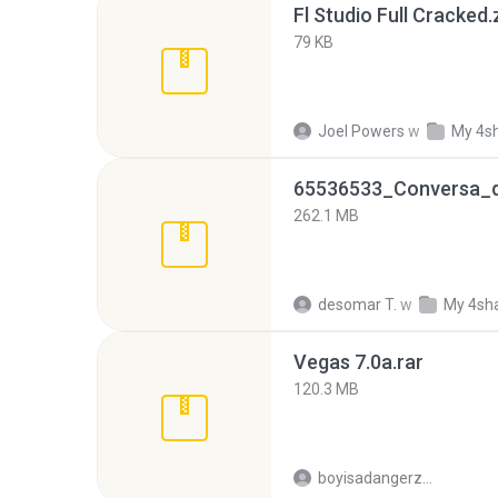
Fl Studio Full Cracked.
79 KB
Joel Powers
w
My 4s
262.1 MB
desomar T.
w
My 4sh
Vegas 7.0a.rar
120.3 MB
boyisadangerzone