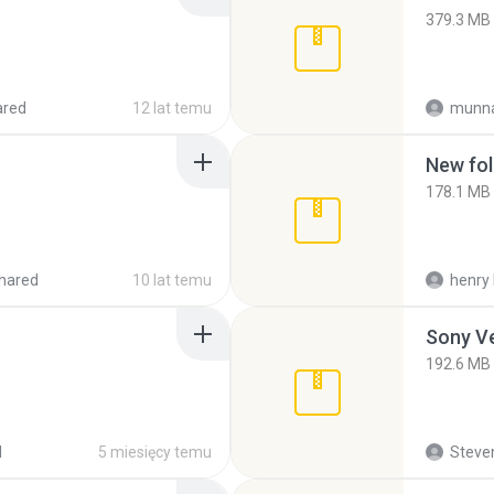
379.3 MB
ared
12 lat temu
munna
New fol
178.1 MB
hared
10 lat temu
henry 
192.6 MB
d
5 miesięcy temu
Steven