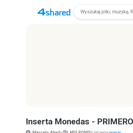
Inserta Monedas - PRIMERO
Marcelo Abad
w
MIS ROMS
6 lat temu
więcej...