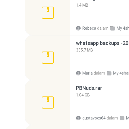
1.4 MB
Rebeca
dalam
My 4s
335.7 MB
Maria
dalam
My 4sha
PBNuds.rar
1.04 GB
gustavocs64
dalam
M