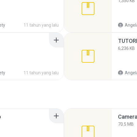
1,350 KB
ety
11 tahun yang lalu
Angela
TUTORI
6,236 KB
ety
11 tahun yang lalu
Angela
p
Camera 
70.5 MB