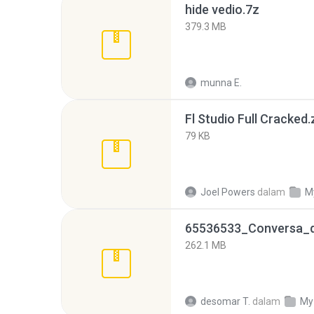
hide vedio.7z
379.3 MB
munna E.
Fl Studio Full Cracked.
79 KB
Joel Powers
dalam
M
262.1 MB
desomar T.
dalam
My