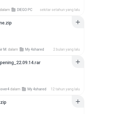
dalam
DIEGO PC
sekitar setahun yang lalu
ne.zip
ir M.
dalam
My 4shared
2 bulan yang lalu
pening_22.09.14.rar
lover4
dalam
My 4shared
12 tahun yang lalu
.zip