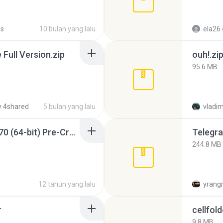
Ps
10 bulan yang lalu
ela26
ull Version.zip
ouh!.zi
95.6 MB
 4shared
5 bulan yang lalu
vladim
Sony Vegas Pro 12.0.770 (64-bit) Pre-Cracked.zip
Telegra
244.8 MB
12 tahun yang lalu
yrang
r
cellfold
9.8 MB