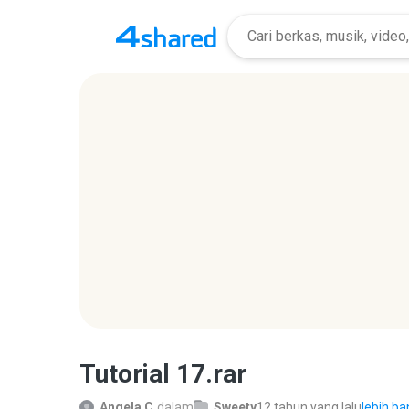
Tutorial 17.rar
Angela C.
dalam
Sweety
12 tahun yang lalu
lebih ba