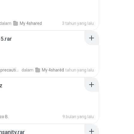
dalam
My 4shared
3 tahun yang lalu
5.rar
extra_precautions
dalam
My 4shared
11 tahun yang lalu
z
co B.
9 bulan yang lalu
Insanity.rar