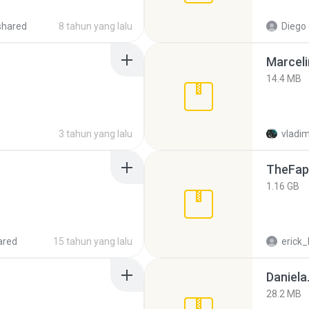
shared
8 tahun yang lalu
Diego
Marceli
14.4 MB
3 tahun yang lalu
vladim
TheFap
1.16 GB
ared
15 tahun yang lalu
erick_
Daniela
28.2 MB