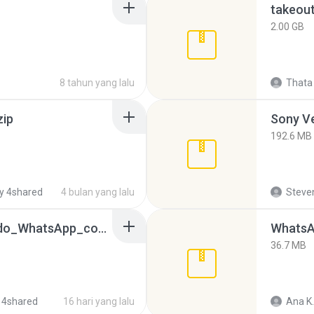
takeou
2.00 GB
8 tahun yang lalu
Thata 
zip
192.6 MB
y 4shared
4 bulan yang lalu
Steven
65536533_Conversa_do_WhatsApp_com_Meu_Esposo.zip
WhatsA
36.7 MB
 4shared
16 hari yang lalu
Ana K.