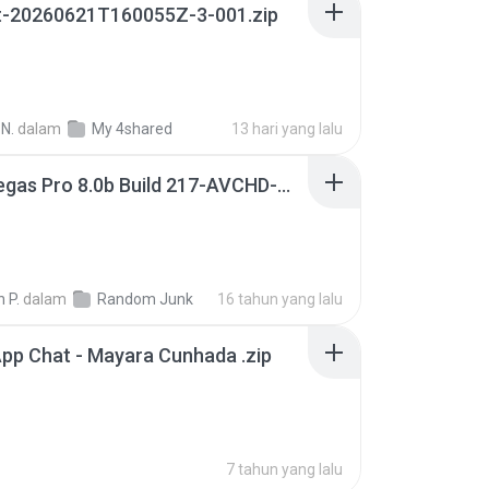
t-20260621T160055Z-3-001.zip
N.
dalam
My 4shared
13 hari yang lalu
Sony Vegas Pro 8.0b Build 217-AVCHD-MPG-AC3 FIXED.7z
 P.
dalam
Random Junk
16 tahun yang lalu
pp Chat - Mayara Cunhada .zip
7 tahun yang lalu