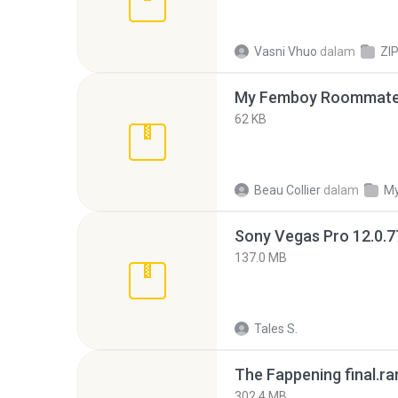
Vasni Vhuo
dalam
ZI
My Femboy Roommate F
62 KB
Beau Collier
dalam
My
137.0 MB
Tales S.
The Fappening final.ra
302.4 MB