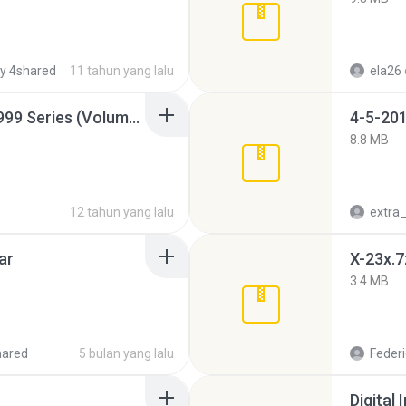
y 4shared
11 tahun yang lalu
ela26
Junior Miss Pageant 1999 Series (Volume I Part I NC 6).7z
4-5-201
8.8 MB
12 tahun yang lalu
ar
X-23x.7
3.4 MB
hared
5 bulan yang lalu
Federi
Digital 