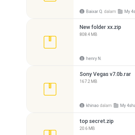
Baixar Q.
dalam
My 4
New folder xx.zip
808.4 MB
henry N.
Sony Vegas v7.0b.rar
167.2 MB
khinao
dalam
My 4sh
top secret.zip
20.6 MB