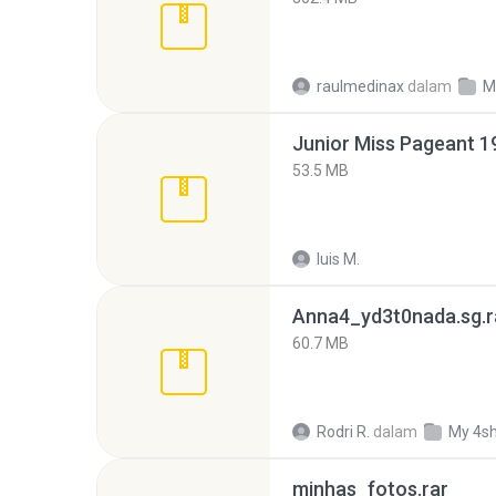
raulmedinax
dalam
M
53.5 MB
luis M.
Anna4_yd3t0nada.sg.r
60.7 MB
Rodri R.
dalam
My 4s
minhas_fotos.rar