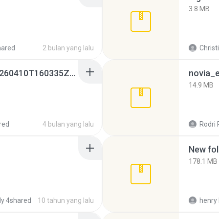
3.8 MB
hared
2 bulan yang lalu
Christ
whatsapp backups -20260410T160335Z-3-001.zip
novia_e
14.9 MB
red
4 bulan yang lalu
Rodri 
New fol
178.1 MB
y 4shared
10 tahun yang lalu
henry 