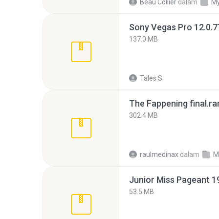
Beau Collier
dalam
My
137.0 MB
Tales S.
The Fappening final.ra
302.4 MB
raulmedinax
dalam
M
53.5 MB