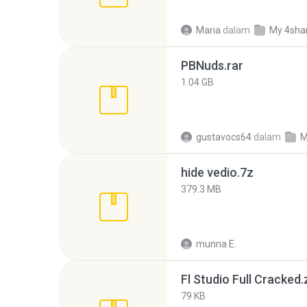
Maria
dalam
My 4sha
PBNuds.rar
1.04 GB
gustavocs64
dalam
M
hide vedio.7z
379.3 MB
munna E.
Fl Studio Full Cracked.
79 KB