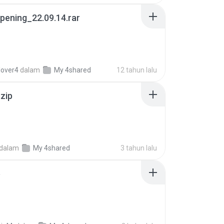
pening_22.09.14.rar
lover4
dalam
My 4shared
12 tahun lalu
.zip
dalam
My 4shared
3 tahun lalu
p