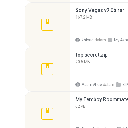
Sony Vegas v7.0b.rar
167.2 MB
khinao
dalam
My 4sh
top secret.zip
20.6 MB
Vasni Vhuo
dalam
ZI
My Femboy Roommate F
62 KB