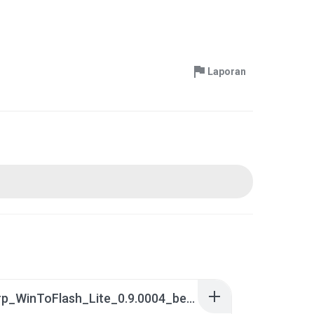
Laporan
Novicorp_WinToFlash_Lite_0.9.0004_beta_-By monerultelecom.rar