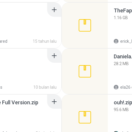
TheFap
1.16 GB
ared
15 tahun lalu
erick_
Daniela
28.2 MB
Ps
10 bulan lalu
ela26
ull Version.zip
ouh!.zi
95.6 MB