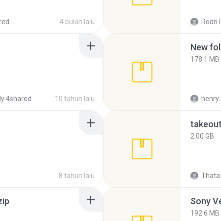
red
4 bulan lalu
Rodri 
New fol
178.1 MB
y 4shared
10 tahun lalu
henry 
takeou
2.00 GB
8 tahun lalu
Thata 
zip
192.6 MB