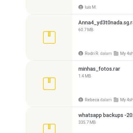
luis M.
Anna4_yd3t0nada.sg.r
60.7 MB
Rodri R.
dalam
My 4s
minhas_fotos.rar
1.4 MB
Rebeca
dalam
My 4s
335.7 MB