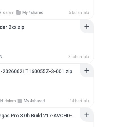
R.
dalam
My 4shared
5 bulan lalu
der 2xx.zip
N.
3 tahun lalu
t-20260621T160055Z-3-001.zip
N.
dalam
My 4shared
14 hari lalu
Sony Vegas Pro 8.0b Build 217-AVCHD-MPG-AC3 FIXED.7z