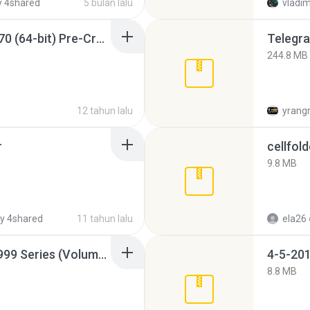
 4shared
5 bulan lalu
vladim
Sony Vegas Pro 12.0.770 (64-bit) Pre-Cracked.zip
Telegra
244.8 MB
12 tahun lalu
yrang
r
cellfold
9.8 MB
y 4shared
11 tahun lalu
ela26
Junior Miss Pageant 1999 Series (Volume I Part I NC 6).7z
4-5-201
8.8 MB