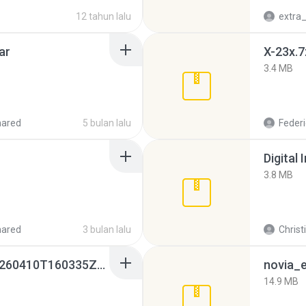
12 tahun lalu
ar
X-23x.7
3.4 MB
hared
5 bulan lalu
Federi
Digital 
3.8 MB
hared
3 bulan lalu
Christ
whatsapp backups -20260410T160335Z-3-001.zip
novia_e
14.9 MB