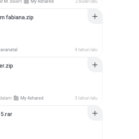
ir M.
dalam
My 4shared
2 bulan lalu
m fabiana.zip
ravanatal
4 tahun lalu
er.zip
dalam
My 4shared
3 tahun lalu
5.rar