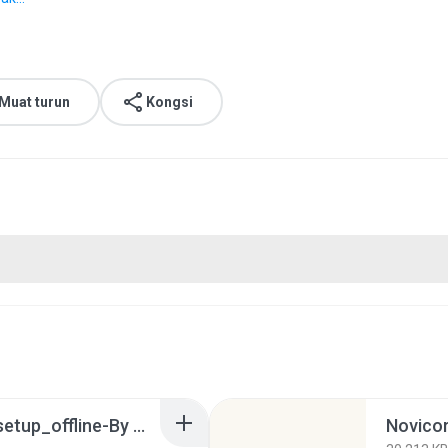
Muat turun
Kongsi
avast_free_antivirus_setup_offline-By monerultelecom.rar