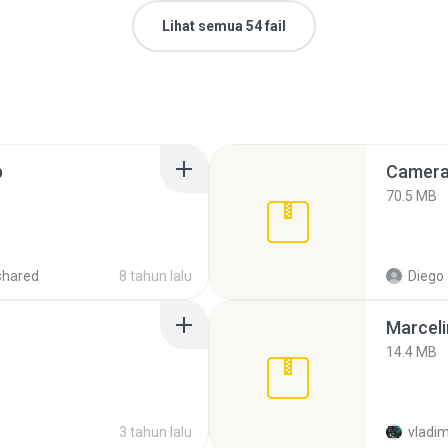
Lihat semua 54 fail
p
Camera 
70.5 MB
shared
8 tahun lalu
Diego
Marceli
14.4 MB
3 tahun lalu
vladim