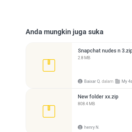
Anda mungkin juga suka
Snapchat nudes n 3.zi
2.8 MB
Baixar Q.
dalam
My 4
New folder xx.zip
808.4 MB
henry N.