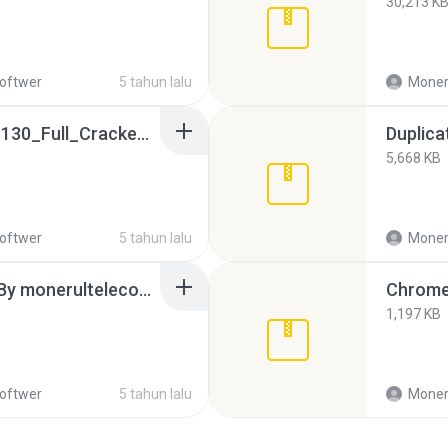
30,213 K
softwer
5 tahun lalu
Moneru
USBRedirector.6.10.0.3130_Full_Cracked-By monerultelecom.rar
Duplica
5,668 KB
softwer
5 tahun lalu
Moneru
all file and folder look-By monerultelecom.rar
Chrome
1,197 KB
softwer
5 tahun lalu
Moneru