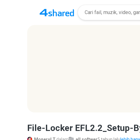
File-Locker EFL2.2_Setup-B
Monerul T.
dalam
all softwer
5 tahun lalu
lebih bany