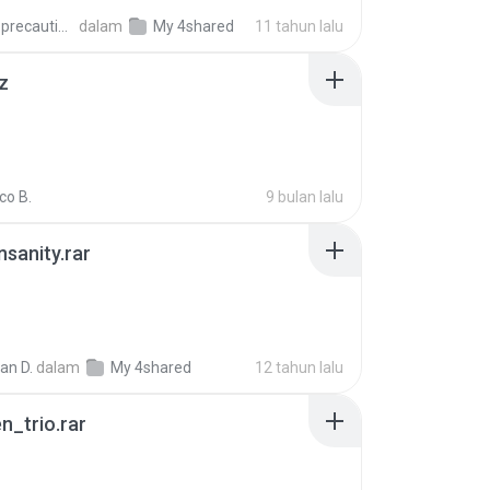
extra_precautions
dalam
My 4shared
11 tahun lalu
z
co B.
9 bulan lalu
Insanity.rar
ian D.
dalam
My 4shared
12 tahun lalu
n_trio.rar