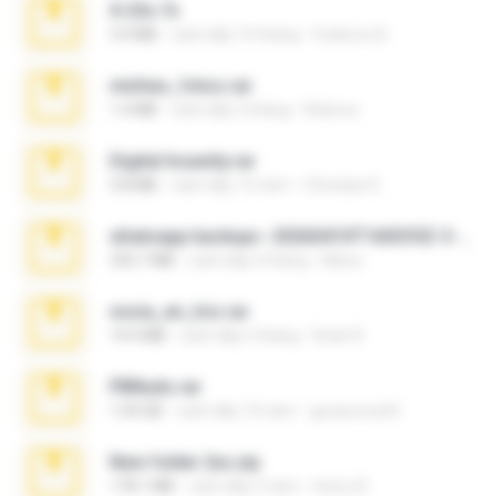
X-23x.7z
3.4 MB
cách đây 10 tháng
Federico B.
minhas_fotos.rar
1.4 MB
cách đây 3 tháng
Rebeca
Digital Insanity.rar
3.8 MB
cách đây 12 năm
Christian D.
whatsapp backups -20260410T160335Z-3-001.zip
335.7 MB
cách đây 4 tháng
Maria
novia_en_trio.rar
14.9 MB
cách đây 5 tháng
Rodri R.
PBNuds.rar
1.04 GB
cách đây 10 năm
gustavocs64
New folder 2xx.zip
178.1 MB
cách đây 3 năm
henry N.