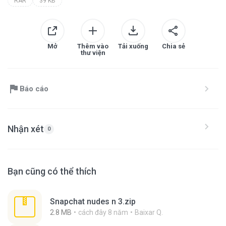
RAR
39 KB
Mở
Thêm vào
Tải xuống
Chia sẻ
thư viện
Báo cáo
Nhận xét
0
Bạn cũng có thể thích
Snapchat nudes n 3.zip
2.8 MB
cách đây 8 năm
Baixar Q.