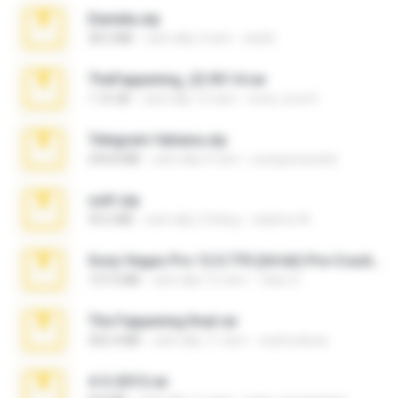
Daniela.zip
28.2 MB
cách đây 3 năm
ela26
TheFappening_22.09.14.rar
1.16 GB
cách đây 12 năm
erick_lover4
Telegram fabiana.zip
244.8 MB
cách đây 4 năm
yrangravanatal
ouh!.zip
95.6 MB
cách đây 2 tháng
vladimir M.
Sony Vegas Pro 12.0.770 (64-bit) Pre-Cracked.zip
137.0 MB
cách đây 12 năm
Tales S.
The Fappening final.rar
302.4 MB
cách đây 11 năm
raulmedinax
4-5-2015.rar