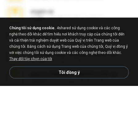
virgem.rar
4.4 MB
cách đây 17 năm
Lucinei 7.
Chúng tôi sử dụng cookie.
4shared sử dụng cookie và các công
65536533_Conversa_do_WhatsApp_com_Meu_Esposo.zip
nghệ theo dõi khác để tìm hiểu nơi khách truy cập của chúng tôi đến
262.1 MB
cách đây 19 ngày
desomar T.
và cải thiện trải nghiệm duyệt web của Quý vị trên Trang web của
chúng tôi. Bằng cách sử dụng Trang web của chúng tôi, Quý vị đồng ý
với việc chúng tôi sử dụng cookie và các công nghệ theo dõi khác.
WhatsApp Chat - Mayara Cunhada .zip
Thay đổi tùy chọn của tôi
36.7 MB
cách đây 7 năm
Ana K.
Tôi đồng ý
takeout-20260621T160055Z-3-001.zip
2.00 GB
cách đây 16 ngày
Thata N.
Fl Studio Full Cracked.zip
79 KB
cách đây 4 tháng
Joel Powers
Sony Vegas Pro 8.0b Build 217-AVCHD-MPG-AC3 FIXED.7z
192.6 MB
cách đây 16 năm
Steven P.
Intel HD Graphics 3000 (4459) Extreme Plus 2.0.zip