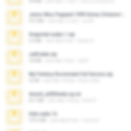
8.8 MB
cách đây 11 năm
extra_precautions
Junior Miss Pageant 1999 Series (Volume I Part I NC 6).7z
53.5 MB
cách đây 12 năm
luis M.
Snapchat nudes 1.zip
6.0 MB
cách đây 8 năm
Baixar Q.
cellfolder.zip
9.8 MB
cách đây 3 năm
ela26
My Femboy Roommate Full Version.zip
62 KB
cách đây 5 tháng
Beau Collier
Anna4_yd3t0nada.sg.rar
60.7 MB
cách đây 5 tháng
Rodri R.
hide vedio.7z
379.3 MB
cách đây 8 năm
munna E.