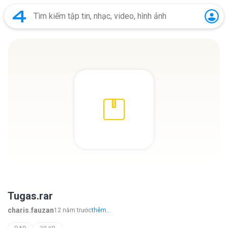
Tugas.rar
charis.fauzan
12 năm trước
thêm...