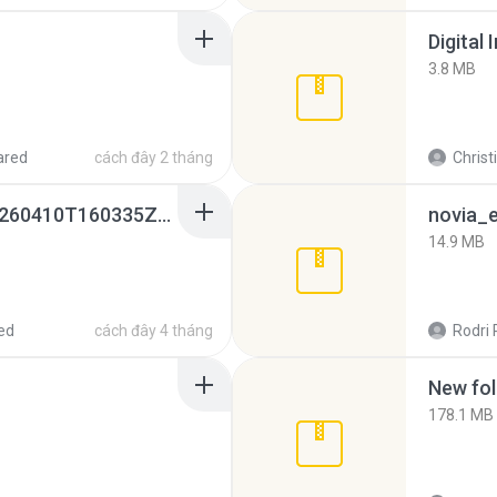
Digital 
3.8 MB
ared
cách đây 2 tháng
Christ
whatsapp backups -20260410T160335Z-3-001.zip
novia_e
14.9 MB
ed
cách đây 4 tháng
Rodri 
New fol
178.1 MB