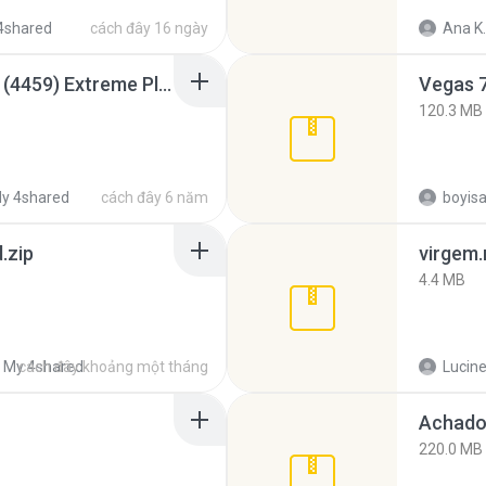
4shared
cách đây 16 ngày
Ana K.
Intel HD Graphics 3000 (4459) Extreme Plus 2.0.zip
Vegas 7
120.3 MB
y 4shared
cách đây 6 năm
.zip
virgem.
4.4 MB
My 4shared
cách đây khoảng một tháng
Lucine
Achados
220.0 MB