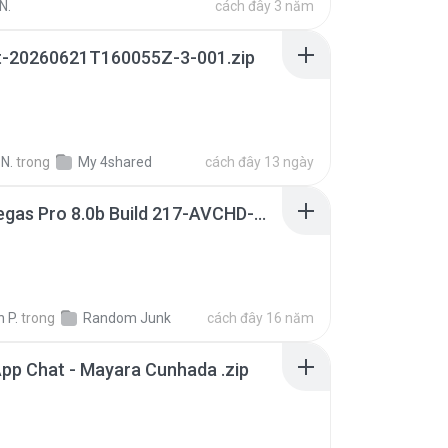
N.
cách đây 3 năm
t-20260621T160055Z-3-001.zip
N.
trong
My 4shared
cách đây 13 ngày
Sony Vegas Pro 8.0b Build 217-AVCHD-MPG-AC3 FIXED.7z
 P.
trong
Random Junk
cách đây 16 năm
pp Chat - Mayara Cunhada .zip