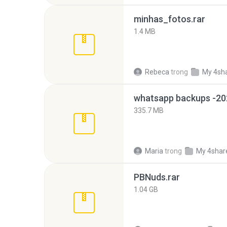
minhas_fotos.rar
1.4 MB
Rebeca
trong
My 4sh
335.7 MB
Maria
trong
My 4shar
PBNuds.rar
1.04 GB