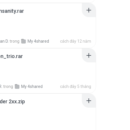
Insanity.rar
ian D.
trong
My 4shared
cách đây 12 năm
n_trio.rar
R.
trong
My 4shared
cách đây 5 tháng
der 2xx.zip