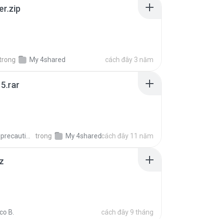
er.zip
trong
My 4shared
cách đây 3 năm
5.rar
extra_precautions
trong
My 4shared
cách đây 11 năm
z
co B.
cách đây 9 tháng