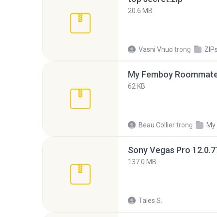
20.6 MB
Vasni Vhuo
trong
ZIP
My Femboy Roommate F
62 KB
Beau Collier
trong
My
137.0 MB
Tales S.