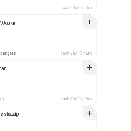
cách đây 7 năm
.0a.rar
boyisadangerzone
cách đây 15 năm
rar
i 7.
cách đây 17 năm
 sla.zip