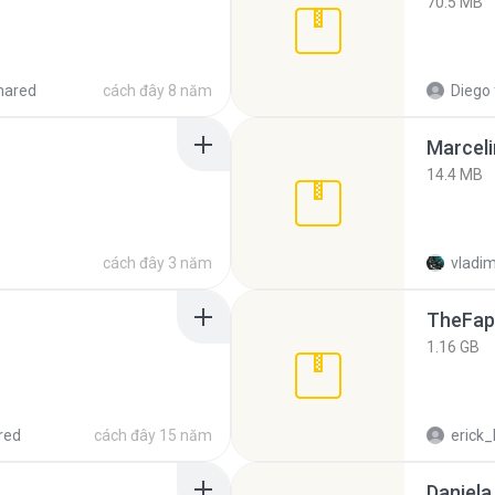
70.5 MB
hared
cách đây 8 năm
Diego
Marceli
14.4 MB
cách đây 3 năm
vladim
TheFap
1.16 GB
red
cách đây 15 năm
erick_
Daniela