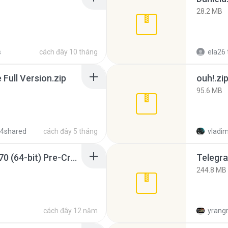
28.2 MB
s
cách đây 10 tháng
ela26
ull Version.zip
ouh!.zi
95.6 MB
 4shared
cách đây 5 tháng
vladim
Sony Vegas Pro 12.0.770 (64-bit) Pre-Cracked.zip
Telegra
244.8 MB
cách đây 12 năm
yrang