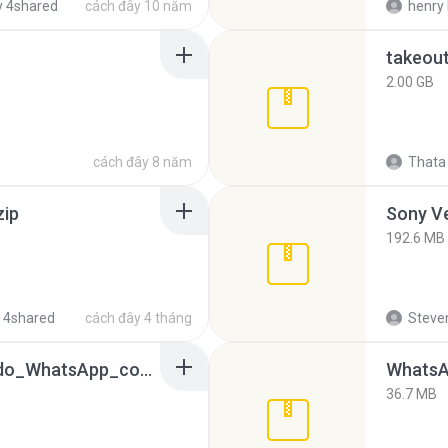
 4shared
cách đây 10 năm
henry 
takeou
2.00 GB
cách đây 8 năm
Thata 
zip
192.6 MB
 4shared
cách đây 4 tháng
Steven
65536533_Conversa_do_WhatsApp_com_Meu_Esposo.zip
WhatsA
36.7 MB