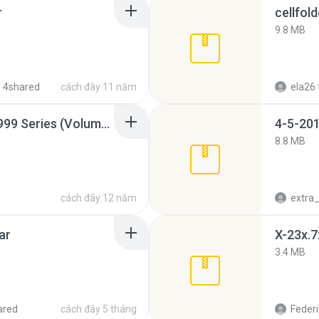
r
cellfold
9.8 MB
 4shared
cách đây 11 năm
ela26
Junior Miss Pageant 1999 Series (Volume I Part I NC 6).7z
4-5-201
8.8 MB
cách đây 12 năm
ar
X-23x.7
3.4 MB
ared
cách đây 5 tháng
Federi