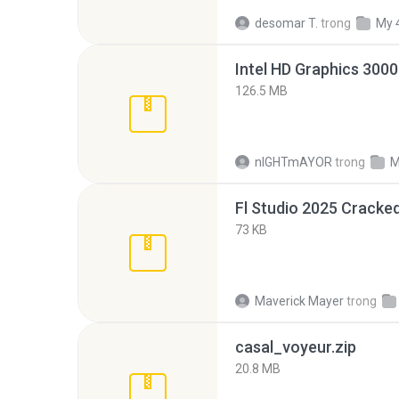
desomar T.
trong
My 
126.5 MB
nIGHTmAYOR
trong
M
Fl Studio 2025 Cracked
73 KB
Maverick Mayer
trong
casal_voyeur.zip
20.8 MB