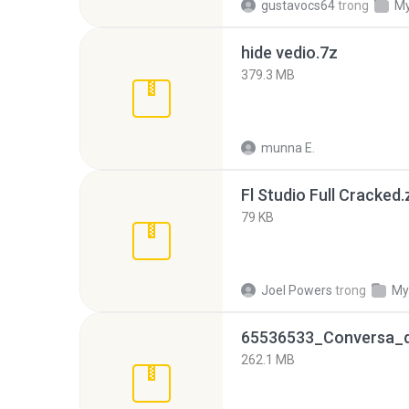
gustavocs64
trong
My
hide vedio.7z
379.3 MB
munna E.
Fl Studio Full Cracked.
79 KB
Joel Powers
trong
My
262.1 MB