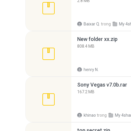
2.8 MB
Baixar Q.
trong
My 4s
New folder xx.zip
808.4 MB
henry N.
Sony Vegas v7.0b.rar
167.2 MB
khinao
trong
My 4sha
top secret.zip