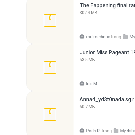
The Fappening final.ra
302.4 MB
raulmedinax
trong
My
53.5 MB
luis M.
Anna4_yd3t0nada.sg.r
60.7 MB
Rodri R.
trong
My 4sh