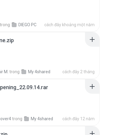
trong
DIEGO PC
cách đây khoảng một năm
ne.zip
ir M.
trong
My 4shared
cách đây 2 tháng
pening_22.09.14.rar
lover4
trong
My 4shared
cách đây 12 năm
.zip