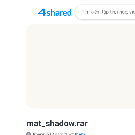
mat_shadow.rar
lipere55
13 năm trước
thêm...