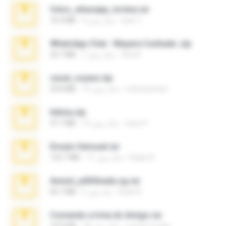
fotos_whasapp_lorena.rar
jose T.
4 سال پیش
76.4 MB
WhatsApp Chat - Mayara Cunhada .zip
Ana K.
7 سال پیش
36.7 MB
casal_voyeur.zip
netowescher
15 سال پیش
20.8 MB
Intima.zip
seyo P.
12 سال پیش
47.7 MB
Ensaio Sensual.rar
Kayle A.
11 سال پیش
122.7 MB
Anna4_yd3t0nada.sg.rar
Rodri R.
5 ماه پیش
60.7 MB
Comendo a Irma do Amigo.rar