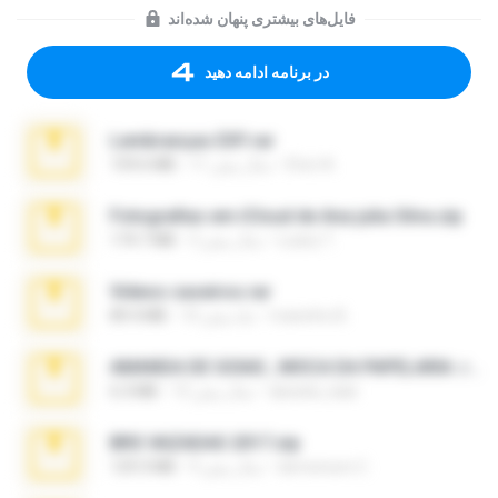
فایل‌های بیشتری پنهان شده‌اند
در برنامه ادامه دهید
Lembranças EX!!.rar
Étori A.
11 سال پیش
159.6 MB
Fotografias em iCloud de Ana julia Silva.zip
Luany T.
3 سال پیش
174.7 MB
Videos caseiros.rar
maninho B.
10 ماه پیش
89.4 MB
AMANDA DE GOIAS , MOCA DA PAPELARIA .rar
daniela_kabi
15 سال پیش
6.3 MB
BRS VAZADAS 2017.zip
demenson C.
9 سال پیش
129.3 MB