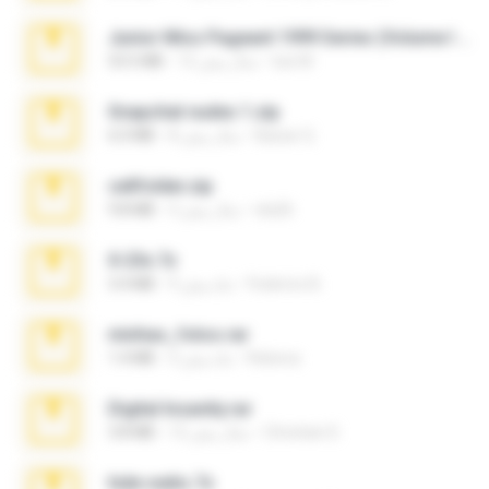
Junior Miss Pageant 1999 Series (Volume I Part I NC 6).7z
luis M.
12 سال پیش
53.5 MB
Snapchat nudes 1.zip
Baixar Q.
8 سال پیش
6.0 MB
cellfolder.zip
ela26
3 سال پیش
9.8 MB
X-23x.7z
Federico B.
9 ماه پیش
3.4 MB
minhas_fotos.rar
Rebeca
3 ماه پیش
1.4 MB
Digital Insanity.rar
Christian D.
12 سال پیش
3.8 MB
hide vedio.7z