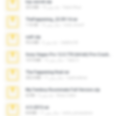
top secret.zip
Vasni Vhuo
10 ماه پیش
20.6 MB
TheFappening_22.09.14.rar
erick_lover4
12 سال پیش
1.16 GB
ouh!.zip
vladimir M.
2 ماه پیش
95.6 MB
Sony Vegas Pro 12.0.770 (64-bit) Pre-Cracked.zip
Tales S.
12 سال پیش
137.0 MB
The Fappening final.rar
raulmedinax
11 سال پیش
302.4 MB
My Femboy Roommate Full Version.zip
Beau Collier
5 ماه پیش
62 KB
4-5-2015.rar
extra_precautions
11 سال پیش
8.8 MB