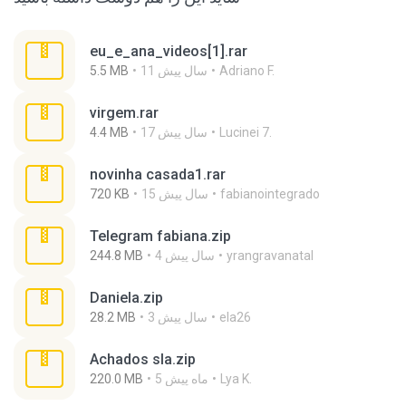
eu_e_ana_videos[1].rar
Adriano F.
11 سال پیش
5.5 MB
virgem.rar
Lucinei 7.
17 سال پیش
4.4 MB
novinha casada1.rar
fabianointegrado
15 سال پیش
720 KB
Telegram fabiana.zip
yrangravanatal
4 سال پیش
244.8 MB
Daniela.zip
ela26
3 سال پیش
28.2 MB
Achados sla.zip
Lya K.
5 ماه پیش
220.0 MB