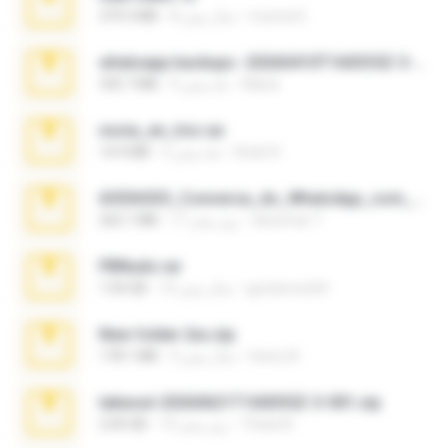
munna E.
8 سال پیش
379.3 MB
whatsapp backups -20260410T160335Z-3-001.zip
Maria
4 ماه پیش
335.7 MB
novia_en_trio.rar
Rodri R.
5 ماه پیش
14.9 MB
65536533_Conversa_do_WhatsApp_com_Meu_Esposo.zip
desomar T.
17 روز پیش
262.1 MB
PBNuds.rar
gustavocs64
10 سال پیش
1.04 GB
New folder 2xx.zip
henry N.
3 سال پیش
178.1 MB
takeout-20260621T160055Z-3-001.zip
Thata N.
14 روز پیش
2.00 GB