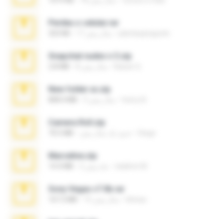
cursos e mais
18 سال پیش
1019 KB
Perdeu o celular.rar
plantaopiriguete
17 سال پیش
323 KB
Snapchat nudes n 3.zip
Baixar Q.
8 سال پیش
2.8 MB
New folder xx.zip
henry N.
3 سال پیش
808.4 MB
Camera Roll.zip
Diego
حدود یک سال پیش
70.5 MB
Marceline.zip
vladimir M.
2 ماه پیش
14.4 MB
Sony Vegas v7.0b.rar
khinao
15 سال پیش
167.2 MB