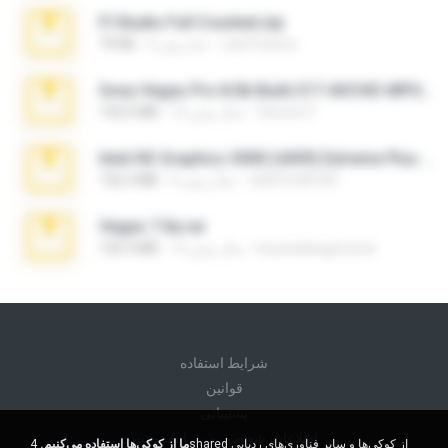
Fl Studio Full Cracked.zip
Joel Powers
4 ماه پیش
79 KB
Sony Vegas Pro 8.0b Build 217-AVCHD-MPG-AC3 FIXED.7z
Steven P.
16 سال پیش
192.6 MB
Intel HD Graphics 3000 (4459) Extreme Plus 2.0.zip
nIGHTmAYOR
6 سال پیش
126.5 MB
Vegas 7.0a.rar
boyisadangerzone
15 سال پیش
120.3 MB
شرايط استفاده
قوانين
پشتیبانی
اطلاعات شخصی من را نفروشید
ما از کوکی‌ها استفاده می‌کنیم.
4shared از کوکی‌ها و سایر فناوری‌های ردیابی