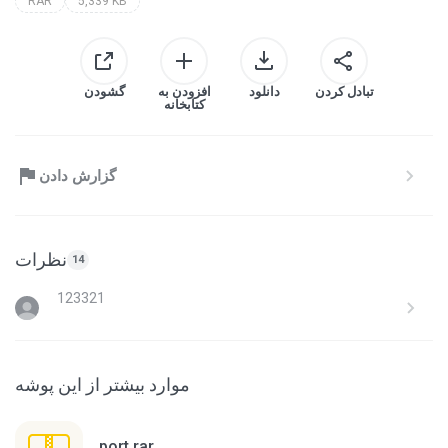
RAR
5,339 KB
تبادل کردن
دانلود
افزودن به
گشودن
کتابخانه
گزارش دادن
نظرات
14
123321
موارد بیشتر از این پوشه
port.rar