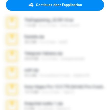
Continuez dans l'application
TheFappening_22.09.14.rar
1.16 GB
il y a 12 ans
erick_lover4
Daniela.zip
28.2 MB
il y a 3 ans
ela26
Telegram fabiana.zip
244.8 MB
il y a 4 ans
yrangravanatal
ouh!.zip
95.6 MB
il y a environ 2 mois
vladimir M.
Sony Vegas Pro 12.0.770 (64-bit) Pre-Cracked.zip
137.0 MB
il y a 12 ans
Tales S.
Snapchat nudes 1.zip
6.0 MB
il y a 8 ans
Baixar Q.