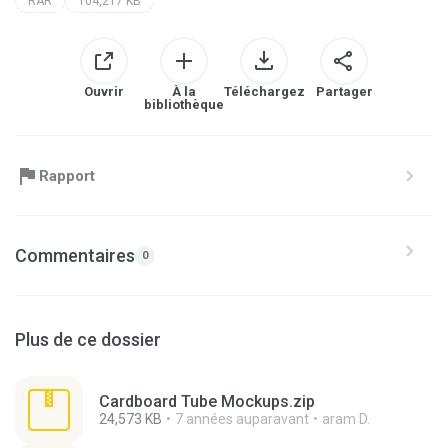
RAR
104,217 KB
Ouvrir
À la
Téléchargez
Partager
bibliothèque
Rapport
Commentaires
0
Plus de ce dossier
Cardboard Tube Mockups.zip
24,573 KB
7 années auparavant
aram D.