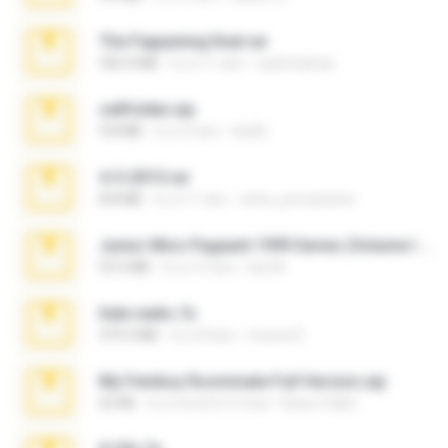
The Fappening final.rar
302.4 MB
il y a 11 ans
raulmedinax
cellfolder.zip
9.8 MB
il y a 3 ans
ela26
4-5-2015.rar
8.8 MB
il y a 11 ans
extra_precautions
Junior Miss Pageant 1999 Series (Volume I Part I NC 6).7z
53.5 MB
il y a 12 ans
luis M.
hide vedio.7z
379.3 MB
il y a 8 ans
munna E.
My Femboy Roommate Full Version.zip
62 KB
il y a environ 5 mois
Beau Collier