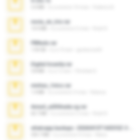
X-23x.7z
3.4 MB
il y a environ 10 mois
Federico B.
novia_en_trio.rar
14.9 MB
il y a environ 5 mois
Rodri R.
PBNuds.rar
1.04 GB
il y a 10 ans
gustavocs64
Digital Insanity.rar
3.8 MB
il y a 12 ans
Christian D.
minhas_fotos.rar
1.4 MB
il y a environ 3 mois
Rebeca
Anna4_yd3t0nada.sg.rar
60.7 MB
il y a environ 5 mois
Rodri R.
whatsapp backups -20260410T160335Z-3-001.zip
335.7 MB
il y a environ 4 mois
Maria