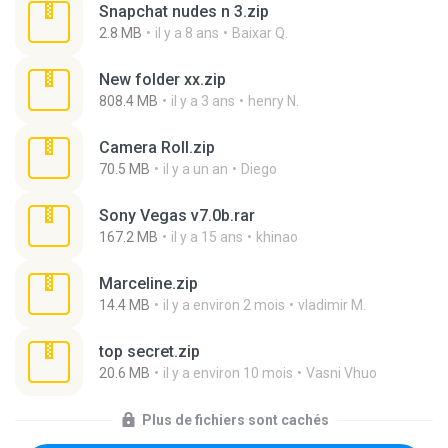
Snapchat nudes n 3.zip
2.8 MB
il y a 8 ans
Baixar Q.
New folder xx.zip
808.4 MB
il y a 3 ans
henry N.
Camera Roll.zip
70.5 MB
il y a un an
Diego
Sony Vegas v7.0b.rar
167.2 MB
il y a 15 ans
khinao
Marceline.zip
14.4 MB
il y a environ 2 mois
vladimir M.
top secret.zip
20.6 MB
il y a environ 10 mois
Vasni Vhuo
Plus de fichiers sont cachés