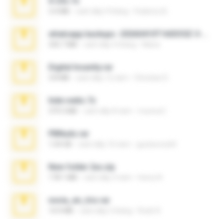
X-23x.7z
3.4 MB
cách đây 9 tháng
Federico B.
whatsapp backups -20260410T160335Z-3-001.zip
335.7 MB
cách đây 4 tháng
Maria
Digital Insanity.rar
3.8 MB
cách đây 12 năm
Christian D.
hide vedio.7z
379.3 MB
cách đây 8 năm
munna E.
PBNuds.rar
1.04 GB
cách đây 10 năm
gustavocs64
New folder 2xx.zip
178.1 MB
cách đây 3 năm
henry N.
novia_en_trio.rar
14.9 MB
cách đây 5 tháng
Rodri R.