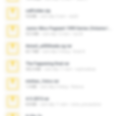
cellfolder.zip
9.8 MB
cách đây 3 năm
ela26
Junior Miss Pageant 1999 Series (Volume I Part I NC 6).7z
53.5 MB
cách đây 12 năm
luis M.
Anna4_yd3t0nada.sg.rar
60.7 MB
cách đây 5 tháng
Rodri R.
The Fappening final.rar
302.4 MB
cách đây 11 năm
raulmedinax
minhas_fotos.rar
1.4 MB
cách đây 2 tháng
Rebeca
4-5-2015.rar
8.8 MB
cách đây 11 năm
extra_precautions