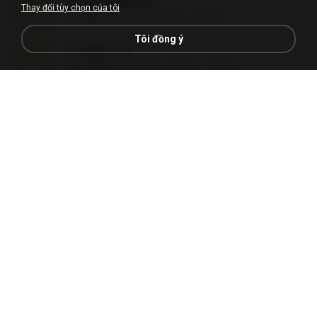
Reset L3250.rar
Thay đổi tùy chọn của tôi
2.8 MB
cách đây 2 tháng
Alex P.
Tôi đồng ý
vazada 1.rar
241.8 MB
cách đây 2 tháng
Ulysses L.
Perdeu o celular.rar
323 KB
cách đây 17 năm
plantaopiriguete
Lembranças EX!!.rar
159.6 MB
cách đây 11 năm
Étori A.
Videos caseiros.rar
89.4 MB
cách đây 10 tháng
maninho B.
Fotografias em iCloud de Ana julia Silva.zip
174.7 MB
cách đây 3 năm
Luany T.
AMANDA DE GOIAS , MOCA DA PAPELARIA .rar
6.3 MB
cách đây 15 năm
daniela_kabi