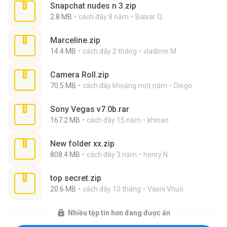
Snapchat nudes n 3.zip
2.8 MB
cách đây 8 năm
Baixar Q.
Marceline.zip
14.4 MB
cách đây 2 tháng
vladimir M.
Camera Roll.zip
70.5 MB
cách đây khoảng một năm
Diego
Sony Vegas v7.0b.rar
167.2 MB
cách đây 15 năm
khinao
New folder xx.zip
808.4 MB
cách đây 3 năm
henry N.
top secret.zip
20.6 MB
cách đây 10 tháng
Vasni Vhuo
Nhiều tệp tin hơn đang được ẩn