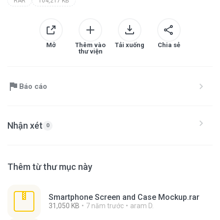
RAR
104,217 KB
Mở
Thêm vào
Tải xuống
Chia sẻ
thư viện
Báo cáo
Nhận xét
0
Thêm từ thư mục này
Smartphone Screen and Case Mockup.rar
31,050 KB
7 năm trước
aram D.