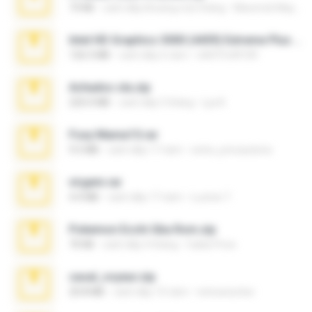
73 KB
cách đây khoảng một tháng
Maverick Mayer
Intel HD Graphics 3000 (4459) Extreme Plus 2.0.zip
126.5 MB
cách đây 6 năm
nIGHTmAYOR
Achados sla.zip
220.0 MB
cách đây 5 tháng
Lya K.
Foxy Mama15.rar
9.5 MB
cách đây 17 năm
extra_precautions
virgem.rar
4.4 MB
cách đây 17 năm
Lucinei 7.
Pokemon Ecchi Gba Rom.zip
70 KB
cách đây 4 tháng
Caleb Price
casal_voyeur.zip
20.8 MB
cách đây 15 năm
netowescher