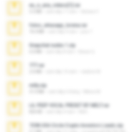
eu_e_ana_videos[1].rar
5.5 MB
cách đây 11 năm
Adriano F.
fotos_whasapp_lorena.rar
76.4 MB
cách đây 4 năm
jose T.
Snapchat nudes 1.zip
6.0 MB
cách đây 8 năm
Baixar Q.
777.rar
2.0 MB
cách đây 10 năm
vladimir M.
milly.zip
31.0 MB
cách đây 6 tháng
Milene M.
LIL PEEP VOCAL PRESET BY MELT.rar
826 KB
cách đây 4 năm
Melt ..
7258 USA Circle Crypto Investors Leads.zip
3.1 MB
cách đây 21 ngày
cmqadeer@786786786