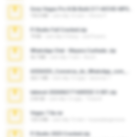
Sony Vegas Pro 8.0b Build 217-AVCHD-MPG-AC3 FIXED.7z
192.6 MB
cách đây 16 năm
Steven P.
Fl Studio Full Cracked.zip
79 KB
cách đây 4 tháng
Joel Powers
WhatsApp Chat - Mayara Cunhada .zip
36.7 MB
cách đây 7 năm
Ana K.
65536533_Conversa_do_WhatsApp_com_Meu_Esposo.zip
262.1 MB
cách đây 15 ngày
desomar T.
takeout-20260621T160055Z-3-001.zip
2.00 GB
cách đây 12 ngày
Thata N.
Vegas 7.0a.rar
120.3 MB
cách đây 15 năm
boyisadangerzone
Fl Studio 2025 Cracked.zip