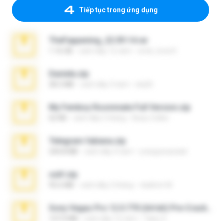
Tiếp tục trong ứng dụng
TheFappening_22.09.14.rar
1.16 GB
cách đây 12 năm
erick_lover4
Daniela.zip
28.2 MB
cách đây 3 năm
ela26
My Femboy Roommate Full Version.zip
62 KB
cách đây 5 tháng
Beau Collier
Telegram fabiana.zip
244.8 MB
cách đây 4 năm
yrangravanatal
ouh!.zip
95.6 MB
cách đây 2 tháng
vladimir M.
Sony Vegas Pro 12.0.770 (64-bit) Pre-Cracked.zip
137.0 MB
cách đây 12 năm
Tales S.