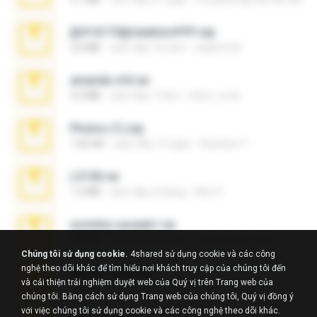
@#16173@vladimir#!!!!!!.zip
2.6 MB
cách đây 10 năm
vladimir M.
amanda sfd.rar
5.2 MB
cách đây 7 năm
elton_roots
Photos (1).zip
1.60 GB
cách đây 13 ngày
Anacleto T.
L3150.rar
1.3 MB
cách đây 6 tháng
Alex P.
novinha casada1.rar
720 KB
cách đây 15 năm
fabianointegrado
Chúng tôi sử dụng cookie.
4shared sử dụng cookie và các công
nghệ theo dõi khác để tìm hiểu nơi khách truy cập của chúng tôi đến
Reset L1250.rar
và cải thiện trải nghiệm duyệt web của Quý vị trên Trang web của
2.8 MB
cách đây 3 tháng
Alex P.
chúng tôi. Bằng cách sử dụng Trang web của chúng tôi, Quý vị đồng ý
với việc chúng tôi sử dụng cookie và các công nghệ theo dõi khác.