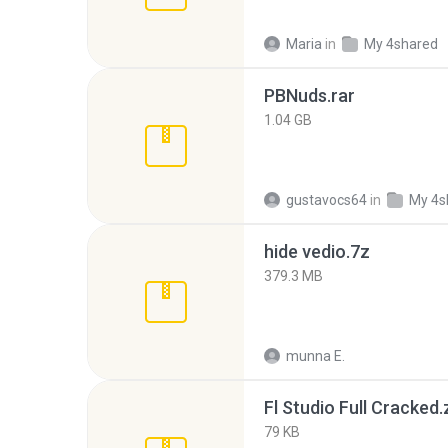
Maria
in
My 4shared
PBNuds.rar
1.04 GB
gustavocs64
in
My 4s
hide vedio.7z
379.3 MB
munna E.
Fl Studio Full Cracked.
79 KB