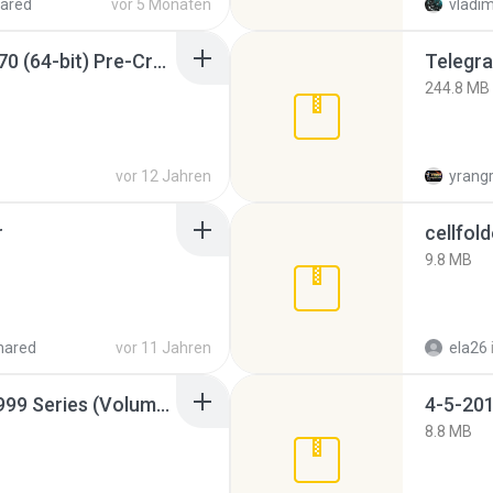
ared
vor 5 Monaten
vladim
Sony Vegas Pro 12.0.770 (64-bit) Pre-Cracked.zip
Telegra
244.8 MB
vor 12 Jahren
yrang
r
cellfold
9.8 MB
hared
vor 11 Jahren
ela26
Junior Miss Pageant 1999 Series (Volume I Part I NC 6).7z
4-5-201
8.8 MB