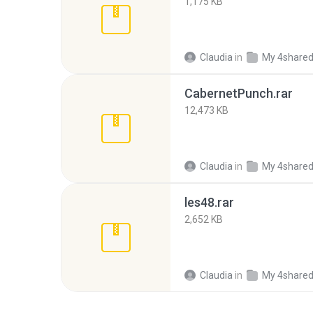
1,175 KB
Claudia
in
My 4share
CabernetPunch.rar
12,473 KB
Claudia
in
My 4share
les48.rar
2,652 KB
Claudia
in
My 4share