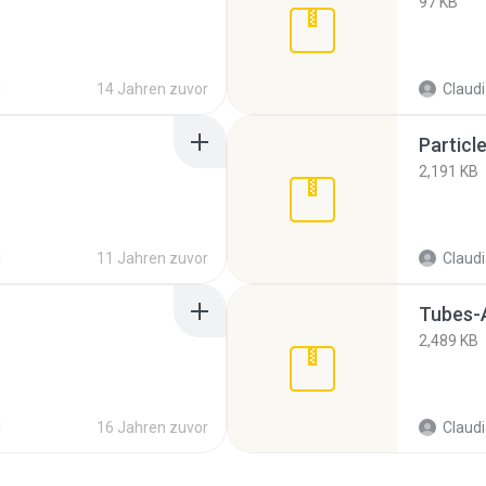
97 KB
d
14 Jahren zuvor
Claud
Particle
2,191 KB
d
11 Jahren zuvor
Claud
Tubes-A
2,489 KB
d
16 Jahren zuvor
Claud