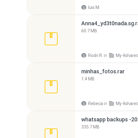
luis M.
Anna4_yd3t0nada.sg.r
60.7 MB
Rodri R.
in
My 4share
minhas_fotos.rar
1.4 MB
Rebeca
in
My 4share
335.7 MB