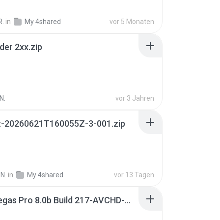
R.
in
My 4shared
vor 5 Monaten
der 2xx.zip
N.
vor 3 Jahren
t-20260621T160055Z-3-001.zip
N.
in
My 4shared
vor 13 Tagen
Sony Vegas Pro 8.0b Build 217-AVCHD-MPG-AC3 FIXED.7z