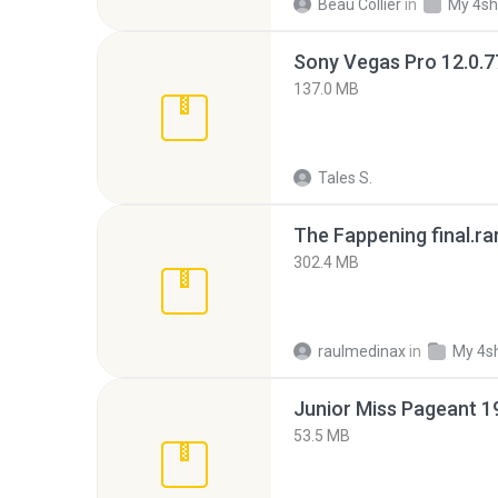
Beau Collier
in
My 4sh
137.0 MB
Tales S.
The Fappening final.ra
302.4 MB
raulmedinax
in
My 4s
53.5 MB