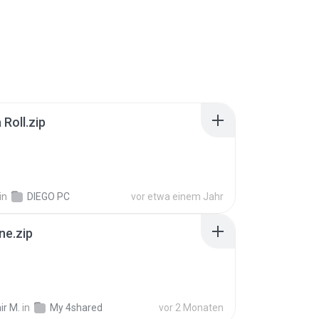
Roll.zip
in
DIEGO PC
vor etwa einem Jahr
ne.zip
ir M.
in
My 4shared
vor 2 Monaten