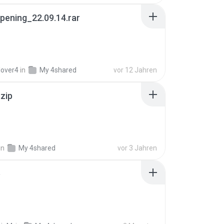
pening_22.09.14.rar
lover4
in
My 4shared
vor 12 Jahren
.zip
in
My 4shared
vor 3 Jahren
p