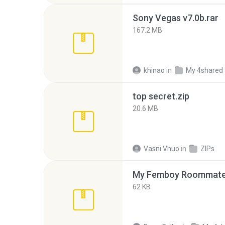
Sony Vegas v7.0b.rar
167.2 MB
khinao
in
My 4shared
top secret.zip
20.6 MB
Vasni Vhuo
in
ZIPs
My Femboy Roommate F
62 KB