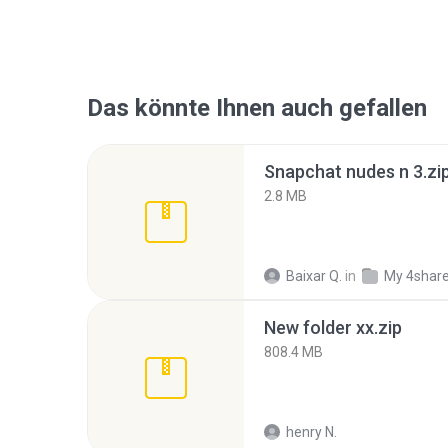
Das könnte Ihnen auch gefallen
Snapchat nudes n 3.zi
2.8 MB
Baixar Q.
in
My 4shar
New folder xx.zip
808.4 MB
henry N.