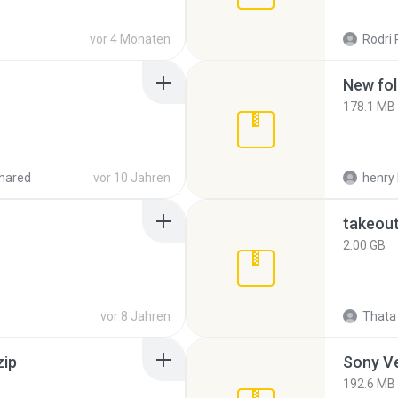
vor 4 Monaten
Rodri 
New fol
178.1 MB
hared
vor 10 Jahren
henry 
takeou
2.00 GB
vor 8 Jahren
Thata 
zip
192.6 MB