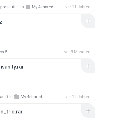
extra_precautions
in
My 4shared
vor 11 Jahren
z
co B.
vor 9 Monaten
Insanity.rar
ian D.
in
My 4shared
vor 12 Jahren
n_trio.rar