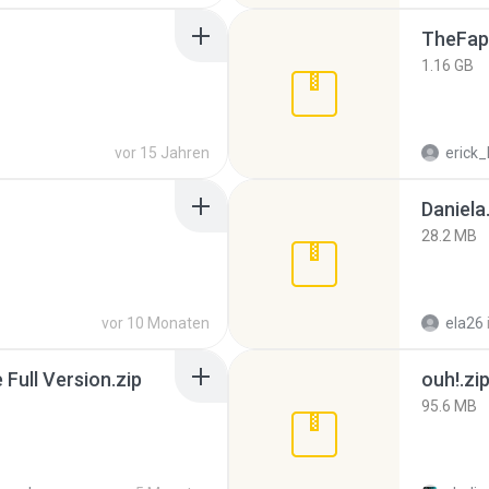
TheFap
1.16 GB
vor 15 Jahren
erick_
Daniela
28.2 MB
vor 10 Monaten
ela26
ull Version.zip
ouh!.zi
95.6 MB