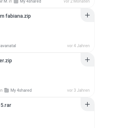
ir M.
in
My 4shared
vor 2 Monaten
m fabiana.zip
ravanatal
vor 4 Jahren
er.zip
in
My 4shared
vor 3 Jahren
5.rar