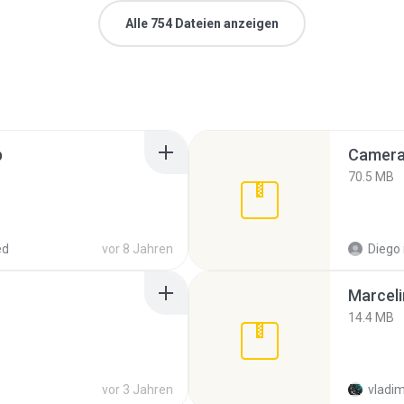
Alle 754 Dateien anzeigen
p
Camera 
70.5 MB
ed
vor 8 Jahren
Diego
Marceli
14.4 MB
vor 3 Jahren
vladim