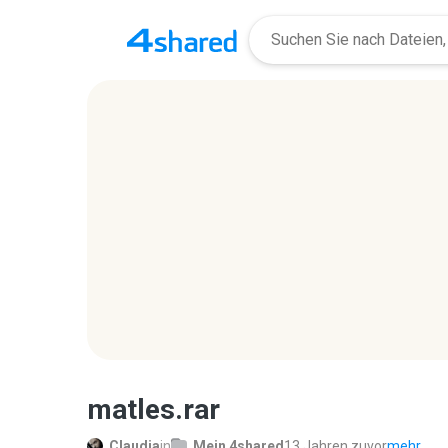
matles.rar
Claudia
in
Mein 4shared
13 Jahren zuvor
mehr...