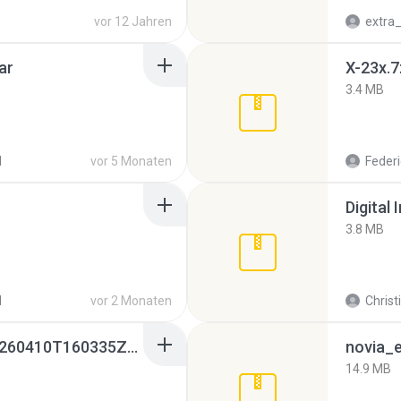
vor 12 Jahren
ar
X-23x.7
3.4 MB
d
vor 5 Monaten
Federi
Digital 
3.8 MB
d
vor 2 Monaten
Christ
whatsapp backups -20260410T160335Z-3-001.zip
novia_e
14.9 MB