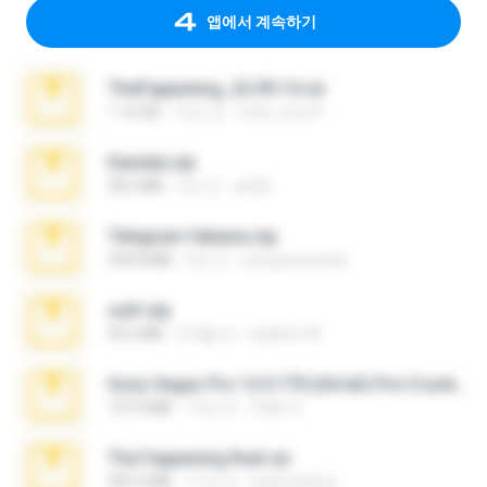
앱에서 계속하기
TheFappening_22.09.14.rar
1.16 GB
12년 전
erick_lover4
Daniela.zip
28.2 MB
3년 전
ela26
Telegram fabiana.zip
244.8 MB
4년 전
yrangravanatal
ouh!.zip
95.6 MB
2개월 전
vladimir M.
Sony Vegas Pro 12.0.770 (64-bit) Pre-Cracked.zip
137.0 MB
12년 전
Tales S.
The Fappening final.rar
302.4 MB
11년 전
raulmedinax