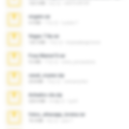
126.5 MB
6년 전
nIGHTmAYOR
virgem.rar
4.4 MB
17년 전
Lucinei 7.
Vegas 7.0a.rar
120.3 MB
15년 전
boyisadangerzone
Foxy Mama15.rar
9.5 MB
17년 전
extra_precautions
casal_voyeur.zip
20.8 MB
15년 전
netowescher
Achados sla.zip
220.0 MB
5개월 전
Lya K.
fotos_whasapp_lorena.rar
76.4 MB
4년 전
jose T.