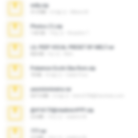
milly.zip
31.0 MB
6개월 전
Milene M.
Photos (1).zip
1.60 GB
16일 전
Anacleto T.
LIL PEEP VOCAL PRESET BY MELT.rar
826 KB
4년 전
Melt ..
Pokemon Ecchi Gba Rom.zip
70 KB
4개월 전
Caleb Price
yasminmineira.rar
647.5 MB
2개월 전
letiro5708@fanchatu.com
@#16173@vladimir#!!!!!!.zip
2.6 MB
10년 전
vladimir M.
777.rar
2.0 MB
10년 전
vladimir M.