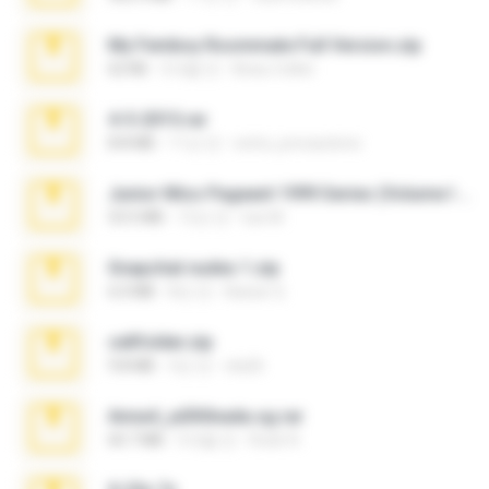
My Femboy Roommate Full Version.zip
62 KB
5개월 전
Beau Collier
4-5-2015.rar
8.8 MB
11년 전
extra_precautions
Junior Miss Pageant 1999 Series (Volume I Part I NC 6).7z
53.5 MB
12년 전
luis M.
Snapchat nudes 1.zip
6.0 MB
8년 전
Baixar Q.
cellfolder.zip
9.8 MB
3년 전
ela26
Anna4_yd3t0nada.sg.rar
60.7 MB
5개월 전
Rodri R.