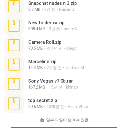
Snapchat nudes n 3.zip
2.8 MB
8년 전
Baixar Q.
New folder xx.zip
808.4 MB
3년 전
henry N.
Camera Roll.zip
70.5 MB
약 1년 전
Diego
Marceline.zip
14.4 MB
2개월 전
vladimir M.
Sony Vegas v7.0b.rar
167.2 MB
15년 전
khinao
top secret.zip
20.6 MB
10개월 전
Vasni Vhuo
일부 파일이 숨겨져 있음