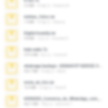
X-23x.7z
3.4 MB
9개월 전
Federico B.
minhas_fotos.rar
1.4 MB
3개월 전
Rebeca
Digital Insanity.rar
3.8 MB
12년 전
Christian D.
hide vedio.7z
379.3 MB
8년 전
munna E.
whatsapp backups -20260410T160335Z-3-001.zip
335.7 MB
4개월 전
Maria
novia_en_trio.rar
14.9 MB
5개월 전
Rodri R.
65536533_Conversa_do_WhatsApp_com_Meu_Esposo.zip
262.1 MB
18일 전
desomar T.