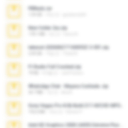
PBNuds.rar
1.04 GB
10년 전
gustavocs64
New folder 2xx.zip
178.1 MB
3년 전
henry N.
takeout-20260621T160055Z-3-001.zip
2.00 GB
15일 전
Thata N.
Fl Studio Full Cracked.zip
79 KB
4개월 전
Joel Powers
WhatsApp Chat - Mayara Cunhada .zip
36.7 MB
7년 전
Ana K.
Sony Vegas Pro 8.0b Build 217-AVCHD-MPG-AC3 FIXED.7z
192.6 MB
16년 전
Steven P.
Intel HD Graphics 3000 (4459) Extreme Plus 2.0.zip