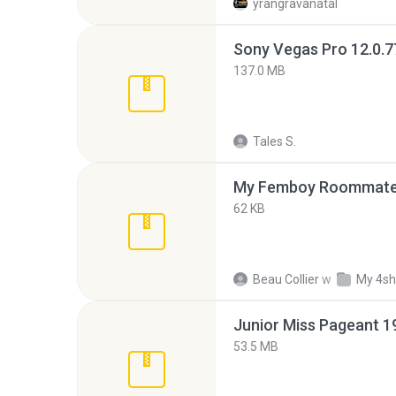
yrangravanatal
137.0 MB
Tales S.
My Femboy Roommate F
62 KB
Beau Collier
w
My 4sh
53.5 MB