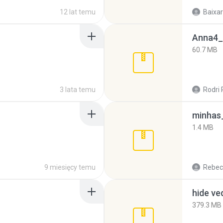
12 lat temu
Baixar
Anna4_
60.7 MB
3 lata temu
Rodri 
minhas_
1.4 MB
9 miesięcy temu
Rebec
hide ve
379.3 MB