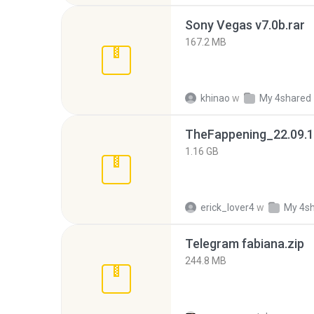
Sony Vegas v7.0b.rar
167.2 MB
khinao
w
My 4shared
TheFappening_22.09.1
1.16 GB
erick_lover4
w
My 4s
Telegram fabiana.zip
244.8 MB