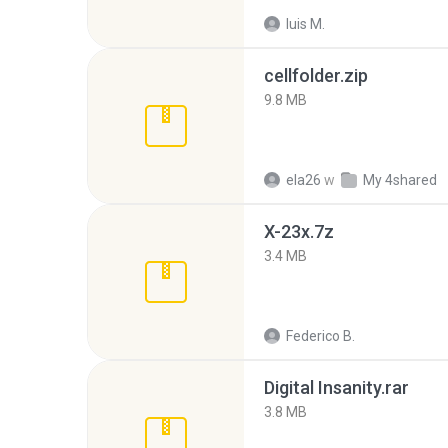
luis M.
cellfolder.zip
9.8 MB
ela26
w
My 4shared
X-23x.7z
3.4 MB
Federico B.
Digital Insanity.rar
3.8 MB