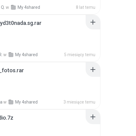
 Q.
w
My 4shared
8 lat temu
yd3t0nada.sg.rar
R.
w
My 4shared
5 miesięcy temu
fotos.rar
a
w
My 4shared
3 miesiące temu
dio.7z