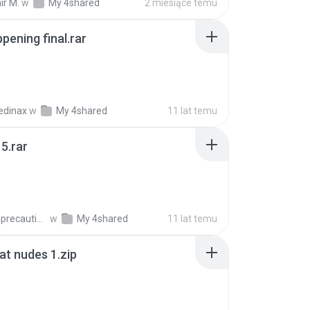
ir M.
w
My 4shared
2 miesiące temu
pening final.rar
edinax
w
My 4shared
11 lat temu
5.rar
extra_precautions
w
My 4shared
11 lat temu
t nudes 1.zip