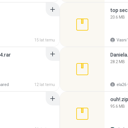
top sec
20.6 MB
15 lat temu
Vasni
4.rar
Daniela
28.2 MB
hared
12 lat temu
ela26
ouh!.zi
95.6 MB