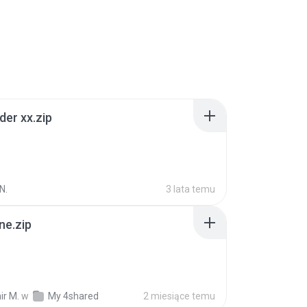
der xx.zip
N.
3 lata temu
ne.zip
ir M.
w
My 4shared
2 miesiące temu