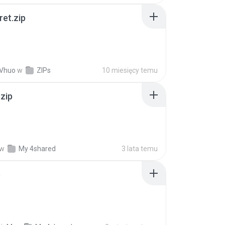
ret.zip
 Vhuo
w
ZIPs
10 miesięcy temu
.zip
w
My 4shared
3 lata temu
p