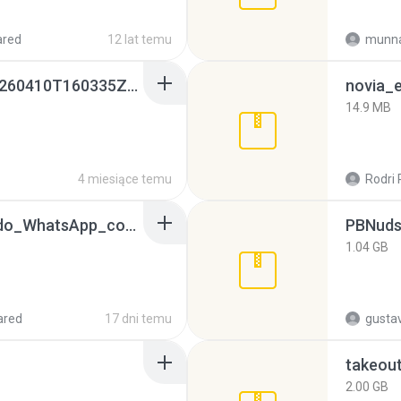
ared
12 lat temu
munna
whatsapp backups -20260410T160335Z-3-001.zip
novia_e
14.9 MB
4 miesiące temu
Rodri 
65536533_Conversa_do_WhatsApp_com_Meu_Esposo.zip
PBNuds
1.04 GB
ared
17 dni temu
gusta
takeou
2.00 GB