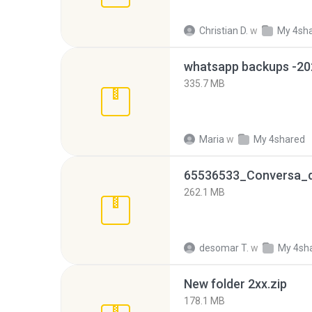
Christian D.
w
My 4sh
335.7 MB
Maria
w
My 4shared
262.1 MB
desomar T.
w
My 4sh
New folder 2xx.zip
178.1 MB