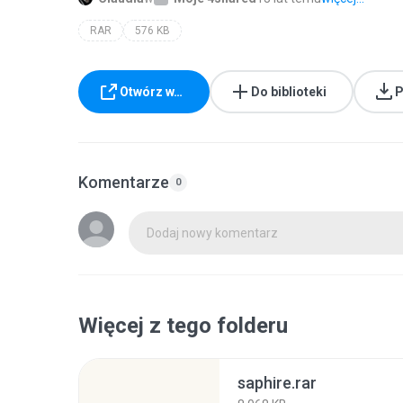
RAR
576 KB
Otwórz w…
Do biblioteki
P
Komentarze
0
Dodaj nowy komentarz
Więcej z tego folderu
saphire.rar