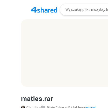
matles.rar
Claudia
w
Moje 4shared
13 lat temu
więcej...