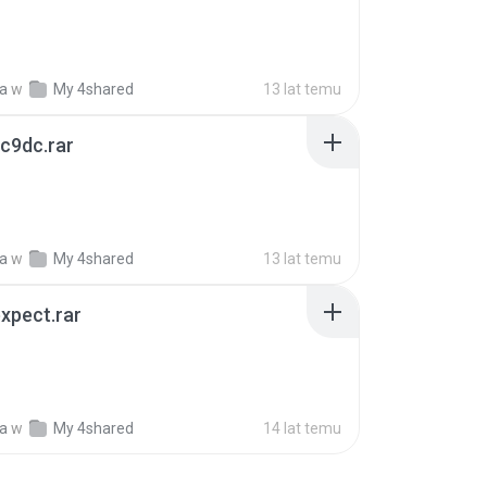
ia
w
My 4shared
13 lat temu
c9dc.rar
ia
w
My 4shared
13 lat temu
xpect.rar
ia
w
My 4shared
14 lat temu