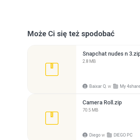
Może Ci się też spodobać
Snapchat nudes n 3.zi
2.8 MB
Baixar Q.
w
My 4shar
Camera Roll.zip
70.5 MB
Diego
w
DIEGO PC