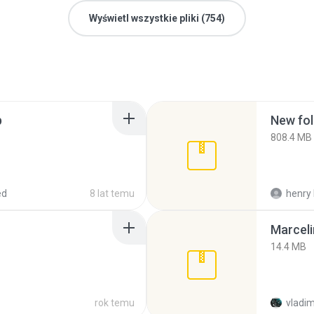
Wyświetl wszystkie pliki (754)
p
New fol
808.4 MB
ed
8 lat temu
henry 
Marceli
14.4 MB
rok temu
vladim