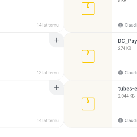
5 KB
d
14 lat temu
Claud
DC_Psy
274 KB
d
13 lat temu
Claud
tubes-e
2,044 KB
d
14 lat temu
Claud