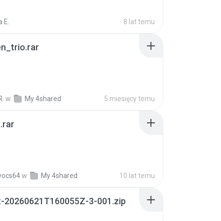
 E.
8 lat temu
n_trio.rar
R.
w
My 4shared
5 miesięcy temu
.rar
vocs64
w
My 4shared
10 lat temu
t-20260621T160055Z-3-001.zip