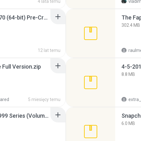
4 lata temu
vladim
Sony Vegas Pro 12.0.770 (64-bit) Pre-Cracked.zip
The Fap
302.4 MB
12 lat temu
raulm
ull Version.zip
4-5-201
8.8 MB
ared
5 miesięcy temu
Junior Miss Pageant 1999 Series (Volume I Part I NC 6).7z
Snapcha
6.0 MB