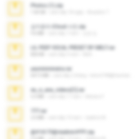
Photos (1).zip
1.60 GB
cách đây 18 ngày
Anacleto T.
김지윤의 iCloud 사진.zip
9.6 MB
cách đây 7 năm
성경 김.
LIL PEEP VOCAL PRESET BY MELT.rar
826 KB
cách đây 4 năm
Melt ..
yasminmineira.rar
647.5 MB
cách đây 2 tháng
letiro5708@fanchatu.com
eu_e_ana_videos[1].rar
5.5 MB
cách đây 11 năm
Adriano F.
777.rar
2.0 MB
cách đây 10 năm
vladimir M.
@#16173@vladimir#!!!!!!.zip
2.6 MB
cách đây 10 năm
vladimir M.