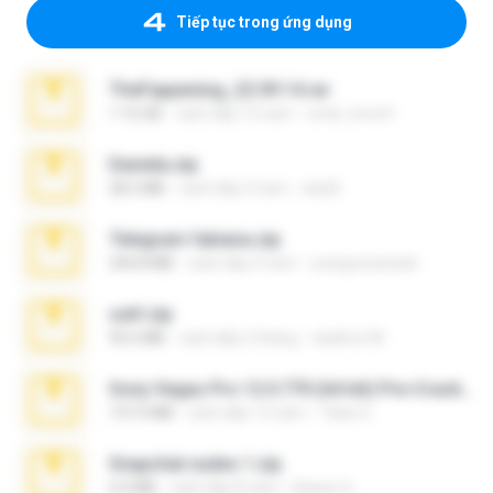
Tiếp tục trong ứng dụng
TheFappening_22.09.14.rar
1.16 GB
cách đây 12 năm
erick_lover4
Daniela.zip
28.2 MB
cách đây 3 năm
ela26
Telegram fabiana.zip
244.8 MB
cách đây 4 năm
yrangravanatal
ouh!.zip
95.6 MB
cách đây 2 tháng
vladimir M.
Sony Vegas Pro 12.0.770 (64-bit) Pre-Cracked.zip
137.0 MB
cách đây 12 năm
Tales S.
Snapchat nudes 1.zip
6.0 MB
cách đây 8 năm
Baixar Q.