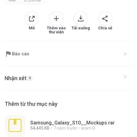
RAR
31,050 KB
Mở
Thêm vào
Tải xuống
Chia sẻ
thư viện
Báo cáo
Nhận xét
0
Thêm từ thư mục này
Samsung_Galaxy_S10__Mockups.rar
54,445 KB
7 năm trước
aram D.