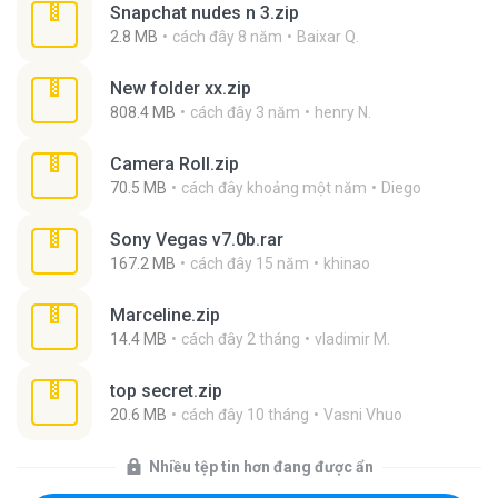
Snapchat nudes n 3.zip
2.8 MB
cách đây 8 năm
Baixar Q.
New folder xx.zip
808.4 MB
cách đây 3 năm
henry N.
Camera Roll.zip
70.5 MB
cách đây khoảng một năm
Diego
Sony Vegas v7.0b.rar
167.2 MB
cách đây 15 năm
khinao
Marceline.zip
14.4 MB
cách đây 2 tháng
vladimir M.
top secret.zip
20.6 MB
cách đây 10 tháng
Vasni Vhuo
Nhiều tệp tin hơn đang được ẩn