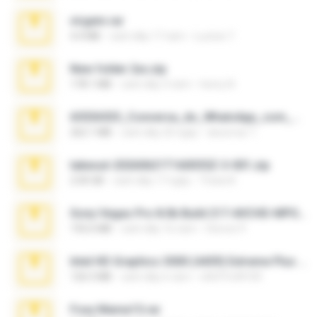
virgem.rar
4.4 MB
cách đây 17 năm
Lucinei 7.
New folder 2xx.zip
178.1 MB
cách đây 3 năm
henry N.
65536533_Conversa_do_WhatsApp_com_Meu_Esposo.zip
262.1 MB
cách đây 20 ngày
desomar T.
takeout-20260621T160055Z-3-001.zip
2.00 GB
cách đây 17 ngày
Thata N.
Sony Vegas Pro 8.0b Build 217-AVCHD-MPG-AC3 FIXED.7z
192.6 MB
cách đây 16 năm
Steven P.
Intel HD Graphics 3000 (4459) Extreme Plus 2.0.zip
126.5 MB
cách đây 6 năm
nIGHTmAYOR
Foxy Mama15.rar