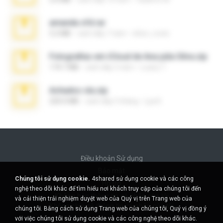
amanda sfd.rar
5.2 MB
cách đây 7 năm
elton_roots
Fotografias em iCloud de Ana julia Silva.zip
174.7 MB
cách đây 3 năm
Luany T.
Achados sla.zip
220.0 MB
cách đây 5 tháng
Lya K.
Điều khoản Sử dụng
Bảo mật
Chúng tôi sử dụng cookie.
4shared sử dụng cookie và các công
Hỗ trợ
nghệ theo dõi khác để tìm hiểu nơi khách truy cập của chúng tôi đến
Không bán thông tin cá nhân của tôi
và cải thiện trải nghiệm duyệt web của Quý vị trên Trang web của
Không chia sẻ thông tin cá nhân của tôi
chúng tôi. Bằng cách sử dụng Trang web của chúng tôi, Quý vị đồng ý
với việc chúng tôi sử dụng cookie và các công nghệ theo dõi khác.