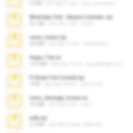
9.5 MB
cách đây 17 năm
extra_precautions
WhatsApp Chat - Mayara Cunhada .zip
36.7 MB
cách đây 7 năm
Ana K.
casal_voyeur.zip
20.8 MB
cách đây 15 năm
netowescher
Vegas 7.0a.rar
120.3 MB
cách đây 15 năm
boyisadangerzone
Fl Studio Full Cracked.zip
79 KB
cách đây 4 tháng
Joel Powers
fotos_whasapp_lorena.rar
76.4 MB
cách đây 4 năm
jose T.
milly.zip
31.0 MB
cách đây 6 tháng
Milene M.