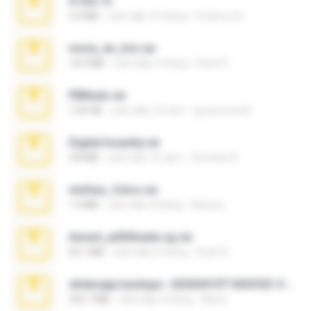
X-23x.7z
3.4 MB
cách đây 10 tháng
Federico B.
novia_en_trio.rar
14.9 MB
cách đây 5 tháng
Rodri R.
PBNuds.rar
1.04 GB
cách đây 10 năm
gustavocs64
Digital Insanity.rar
3.8 MB
cách đây 12 năm
Christian D.
minhas_fotos.rar
1.4 MB
cách đây 3 tháng
Rebeca
Anna4_yd3t0nada.sg.rar
60.7 MB
cách đây 6 tháng
Rodri R.
whatsapp backups -20260410T160335Z-3-001.zip
335.7 MB
cách đây 4 tháng
Maria