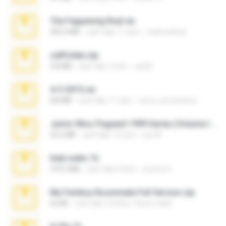
The Fappening final.rar
302.4 MB
cách đây 11 năm
raulmedinax
cellfolder.zip
9.8 MB
cách đây 3 năm
ela26
4-5-2015.rar
8.8 MB
cách đây 11 năm
extra_precautions
Junior Miss Pageant 1999 Series (Volume I Part I NC 6).7z
53.5 MB
cách đây 12 năm
luis M.
hide vedio.7z
379.3 MB
cách đây 8 năm
munna E.
My Femboy Roommate Full Version.zip
62 KB
cách đây 5 tháng
Beau Collier