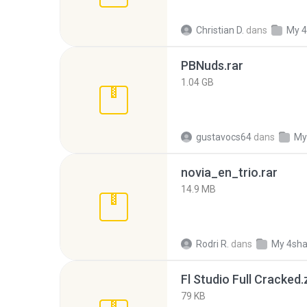
Christian D.
dans
My 4
PBNuds.rar
1.04 GB
gustavocs64
dans
My
novia_en_trio.rar
14.9 MB
Rodri R.
dans
My 4sha
Fl Studio Full Cracked.
79 KB