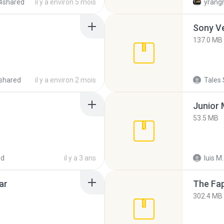
4shared
il y a environ 5 mois
yrang
137.0 MB
shared
il y a environ 2 mois
Tales 
53.5 MB
ed
il y a 3 ans
luis M.
ar
The Fap
302.4 MB