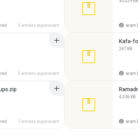
30,029 K
red
5 années auparavant
aram 
Kafa-fo
247 KB
red
5 années auparavant
aram 
ps.zip
Ramadn
4,536 KB
red
7 années auparavant
aram 