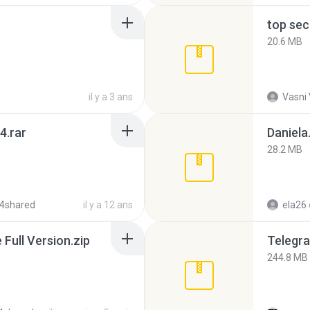
top sec
20.6 MB
il y a 3 ans
Vasni
4.rar
Daniela
28.2 MB
4shared
il y a 12 ans
ela26
ull Version.zip
Telegra
244.8 MB