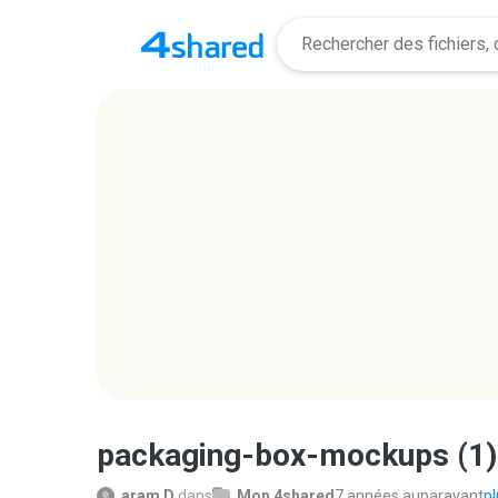
packaging-box-mockups (1)
aram D.
dans
Mon 4shared
7 années auparavant
pl