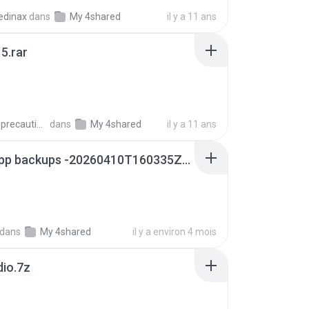
edinax
dans
My 4shared
il y a 11 ans
5.rar
extra_precautions
dans
My 4shared
il y a 11 ans
whatsapp backups -20260410T160335Z-3-001.zip
dans
My 4shared
il y a environ 4 mois
dio.7z