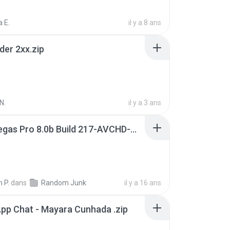
 E.
il y a 8 ans
der 2xx.zip
N.
il y a 3 ans
Sony Vegas Pro 8.0b Build 217-AVCHD-MPG-AC3 FIXED.7z
 P.
dans
Random Junk
il y a 16 ans
pp Chat - Mayara Cunhada .zip