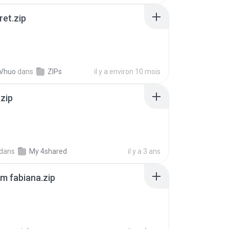
ret.zip
 Vhuo
dans
ZIPs
il y a environ 10 mois
.zip
dans
My 4shared
il y a 3 ans
m fabiana.zip