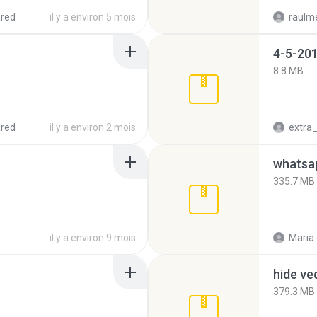
red
il y a environ 5 mois
raulm
4-5-201
8.8 MB
red
il y a environ 2 mois
335.7 MB
il y a environ 9 mois
Maria
hide ve
379.3 MB