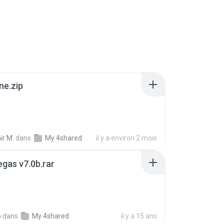
ne.zip
ir M.
dans
My 4shared
il y a environ 2 mois
gas v7.0b.rar
o
dans
My 4shared
il y a 15 ans