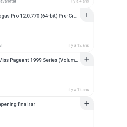
ravanatal
il y a 4 ans
Sony Vegas Pro 12.0.770 (64-bit) Pre-Cracked.zip
S.
il y a 12 ans
Junior Miss Pageant 1999 Series (Volume I Part I NC 6).7z
il y a 12 ans
pening final.rar