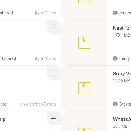
shared
il y a 12 ans
munna
New fol
178.1 MB
 4shared
il y a 10 ans
henry 
192.6 MB
red
il y a environ 5 mois
Steven
zip
WhatsA
36.7 MB