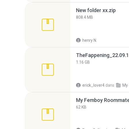
New folder xx.zip
808.4 MB
henry N.
TheFappening_22.09.1
1.16 GB
erick_lover4
dans
My 
My Femboy Roommate F
62 KB