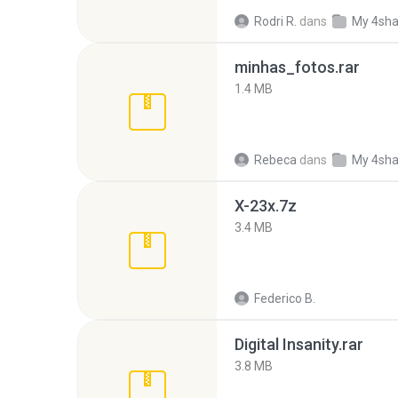
Rodri R.
dans
My 4sha
minhas_fotos.rar
1.4 MB
Rebeca
dans
My 4sha
X-23x.7z
3.4 MB
Federico B.
Digital Insanity.rar
3.8 MB