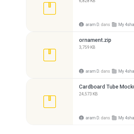
6,828 KB
aram D.
dans
My 4sha
ornament.zip
3,759 KB
aram D.
dans
My 4sha
Cardboard Tube Mocku
24,573 KB
aram D.
dans
My 4sha