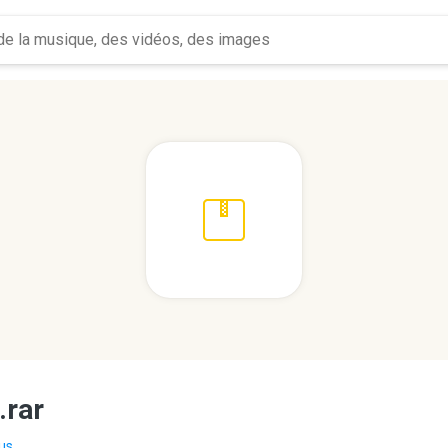
.rar
us...