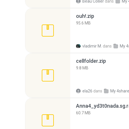
Beau Collier
dans
My 
ouh!.zip
95.6 MB
vladimir M.
dans
My 4
cellfolder.zip
9.8 MB
ela26
dans
My 4shar
Anna4_yd3t0nada.sg.r
60.7 MB