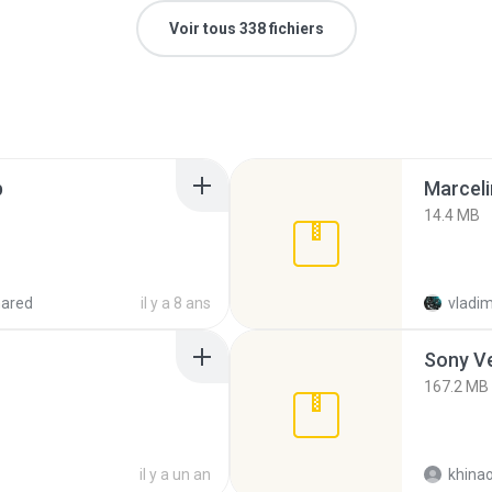
Voir tous 338 fichiers
p
Marceli
14.4 MB
hared
il y a 8 ans
vladim
Sony Ve
167.2 MB
il y a un an
khina