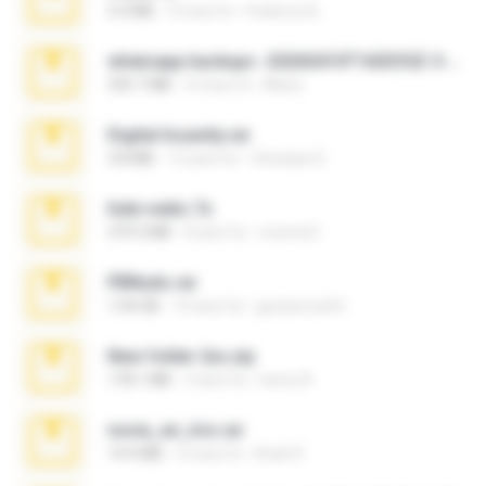
3.4 MB
9 mesi fa
Federico B.
whatsapp backups -20260410T160335Z-3-001.zip
335.7 MB
4 mesi fa
Maria
Digital Insanity.rar
3.8 MB
12 anni fa
Christian D.
hide vedio.7z
379.3 MB
8 anni fa
munna E.
PBNuds.rar
1.04 GB
10 anni fa
gustavocs64
New folder 2xx.zip
178.1 MB
3 anni fa
henry N.
novia_en_trio.rar
14.9 MB
5 mesi fa
Rodri R.