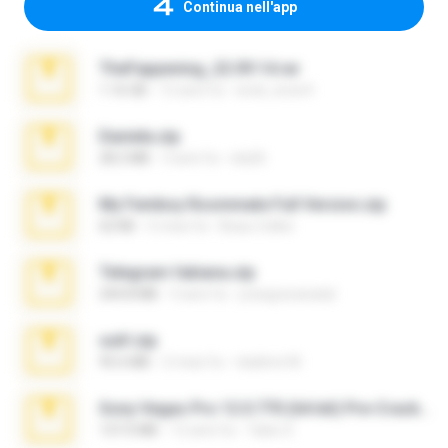
Continua nell'app
TheFappening_22.09.14.rar
1.16 GB
12 anni fa
erick_lover4
Daniela.zip
28.2 MB
3 anni fa
ela26
My Femboy Roommate Full Version.zip
62 KB
5 mesi fa
Beau Collier
Telegram fabiana.zip
244.8 MB
4 anni fa
yrangravanatal
ouh!.zip
95.6 MB
2 mesi fa
vladimir M.
Sony Vegas Pro 12.0.770 (64-bit) Pre-Cracked.zip
137.0 MB
12 anni fa
Tales S.