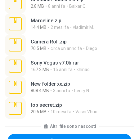
2.8 MB
8 anni fa
Baixar Q.
Marceline.zip
14.4 MB
2 mesi fa
vladimir M.
Camera Roll.zip
70.5 MB
circa un anno fa
Diego
Sony Vegas v7.0b.rar
167.2 MB
15 anni fa
khinao
New folder xx.zip
808.4 MB
3 anni fa
henry N.
top secret.zip
20.6 MB
10 mesi fa
Vasni Vhuo
Altri file sono nascosti