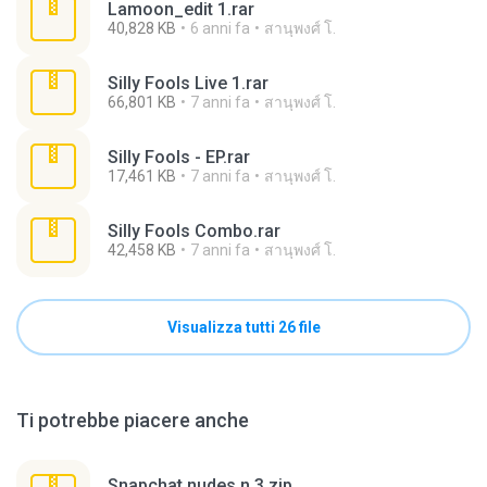
Lamoon_edit 1.rar
40,828 KB
6 anni fa
สานุพงศ์ โ.
Silly Fools Live 1.rar
66,801 KB
7 anni fa
สานุพงศ์ โ.
Silly Fools - EP.rar
17,461 KB
7 anni fa
สานุพงศ์ โ.
Silly Fools Combo.rar
42,458 KB
7 anni fa
สานุพงศ์ โ.
Visualizza tutti 26 file
Ti potrebbe piacere anche
Snapchat nudes n 3.zip