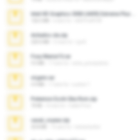
Intel HD Graphics 3000 (4459) Extreme Plus 2.0.zip
126.5 MB
6 anni fa
nIGHTmAYOR
Achados sla.zip
220.0 MB
5 mesi fa
Lya K.
Foxy Mama15.rar
9.5 MB
17 anni fa
extra_precautions
virgem.rar
4.4 MB
17 anni fa
Lucinei 7.
Pokemon Ecchi Gba Rom.zip
70 KB
4 mesi fa
Caleb Price
casal_voyeur.zip
20.8 MB
15 anni fa
netowescher