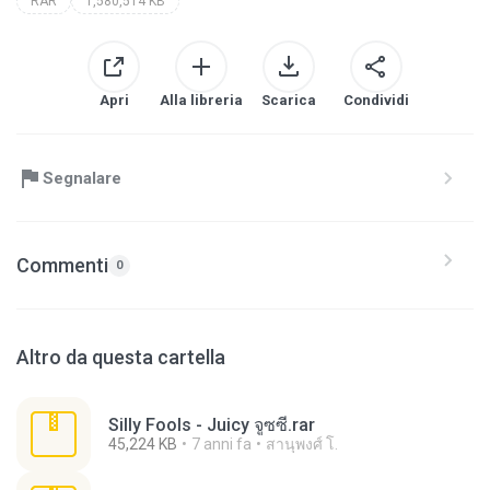
RAR
1,580,514 KB
Apri
Alla libreria
Scarica
Condividi
Segnalare
Commenti
0
Altro da questa cartella
Silly Fools - Juicy จูซซี่.rar
45,224 KB
7 anni fa
สานุพงศ์ โ.