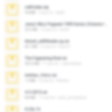
cellfolder.zip
9.8 MB
3 anni fa
ela26
Junior Miss Pageant 1999 Series (Volume I Part I NC 6).7z
53.5 MB
12 anni fa
luis M.
Anna4_yd3t0nada.sg.rar
60.7 MB
5 mesi fa
Rodri R.
The Fappening final.rar
302.4 MB
11 anni fa
raulmedinax
minhas_fotos.rar
1.4 MB
2 mesi fa
Rebeca
4-5-2015.rar
8.8 MB
11 anni fa
extra_precautions
X-23x.7z