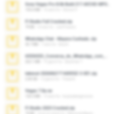
Sony Vegas Pro 8.0b Build 217-AVCHD-MPG-AC3 FIXED.7z
192.6 MB
16 anni fa
Steven P.
Fl Studio Full Cracked.zip
79 KB
4 mesi fa
Joel Powers
WhatsApp Chat - Mayara Cunhada .zip
36.7 MB
7 anni fa
Ana K.
65536533_Conversa_do_WhatsApp_com_Meu_Esposo.zip
262.1 MB
15 giorni fa
desomar T.
takeout-20260621T160055Z-3-001.zip
2.00 GB
12 giorni fa
Thata N.
Vegas 7.0a.rar
120.3 MB
15 anni fa
boyisadangerzone
Fl Studio 2025 Cracked.zip
73 KB
circa un mese fa
Maverick Mayer