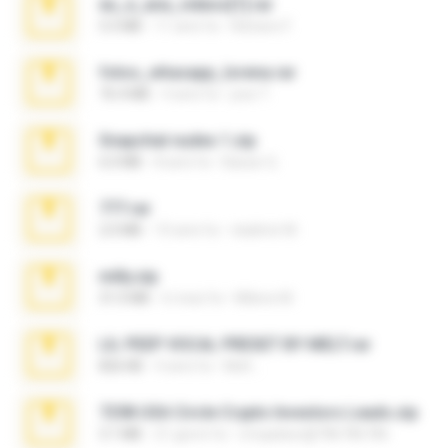
eu_e_ana_videos[1].rar
5.5 MB
11 anni fa
Adriano F.
fotos_whasapp_lorena.rar
76.4 MB
4 anni fa
jose T.
Snapchat nudes 1.zip
6.0 MB
8 anni fa
Baixar Q.
777.rar
2.0 MB
10 anni fa
vladimir M.
milly.zip
31.0 MB
6 mesi fa
Milene M.
LIL PEEP VOCAL PRESET BY MELT.rar
826 KB
4 anni fa
Melt ..
7258 USA Circle Crypto Investors Leads.zip
3.1 MB
21 giorni fa
cmqadeer@786786786