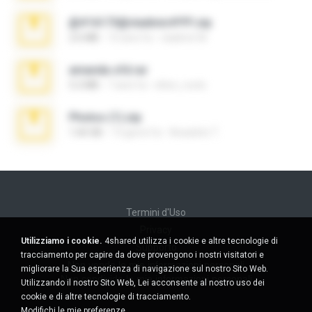
@#16173@vladimir#!!!!!!.zip
2.6 MB
10 anni fa
vladimir M.
amanda sfd.rar
5.2 MB
7 anni fa
elton_roots
Photos (1).zip
1.60 GB
13 giorni fa
Anacleto T.
Termini d'Uso
Privacy
Utilizziamo i cookie.
4shared utilizza i cookie e altre tecnologie di
Supporto
tracciamento per capire da dove provengono i nostri visitatori e
Non venda le mie informazioni personali
migliorare la Sua esperienza di navigazione sul nostro Sito Web.
Non condivida le mie informazioni personali
Utilizzando il nostro Sito Web, Lei acconsente al nostro uso dei
cookie e di altre tecnologie di tracciamento.
Modifichi le mie preferenze