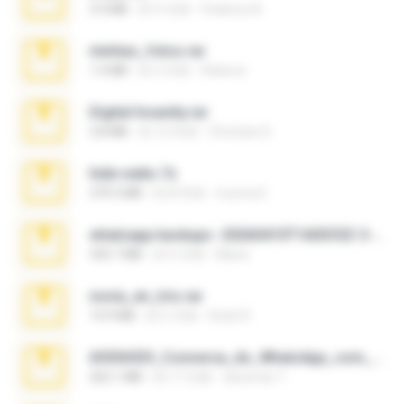
3.4 MB
約 9 月前
Federico B.
minhas_fotos.rar
1.4 MB
約 3 月前
Rebeca
Digital Insanity.rar
3.8 MB
約 12 年前
Christian D.
hide vedio.7z
379.3 MB
約 8 年前
munna E.
whatsapp backups -20260410T160335Z-3-001.zip
335.7 MB
約 4 月前
Maria
novia_en_trio.rar
14.9 MB
約 5 月前
Rodri R.
65536533_Conversa_do_WhatsApp_com_Meu_Esposo.zip
262.1 MB
約 17 日前
desomar T.