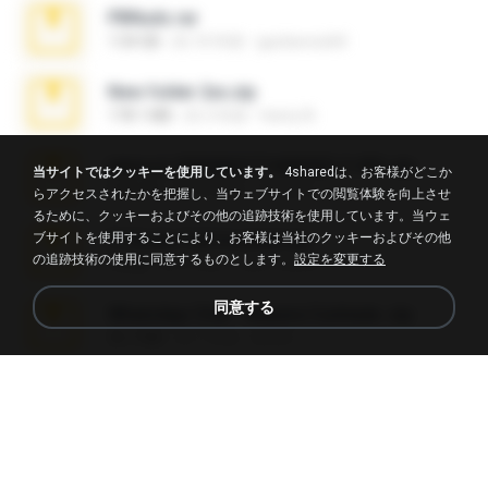
PBNuds.rar
1.04 GB
約 10 年前
gustavocs64
New folder 2xx.zip
178.1 MB
約 3 年前
henry N.
takeout-20260621T160055Z-3-001.zip
当サイトではクッキーを使用しています。
4sharedは、お客様がどこか
2.00 GB
約 14 日前
Thata N.
らアクセスされたかを把握し、当ウェブサイトでの閲覧体験を向上させ
るために、クッキーおよびその他の追跡技術を使用しています。当ウェ
ブサイトを使用することにより、お客様は当社のクッキーおよびその他
Fl Studio Full Cracked.zip
の追跡技術の使用に同意するものとします。
設定を変更する
79 KB
約 4 月前
Joel Powers
同意する
WhatsApp Chat - Mayara Cunhada .zip
36.7 MB
約 7 年前
Ana K.
Sony Vegas Pro 8.0b Build 217-AVCHD-MPG-AC3 FIXED.7z
192.6 MB
約 16 年前
Steven P.
Intel HD Graphics 3000 (4459) Extreme Plus 2.0.zip
126.5 MB
約 6 年前
nIGHTmAYOR