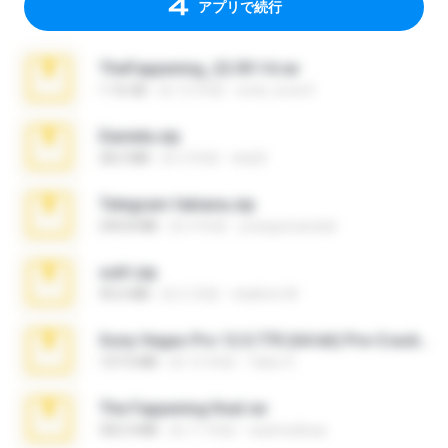
アプリで続行
TheFappening_22.09.14.rar
1.16 GB
約 12 年前
erick_lover4
Daniela.zip
28.2 MB
約 3 年前
ela26
Telegram fabiana.zip
244.8 MB
約 4 年前
yrangravanatal
ouh!.zip
95.6 MB
約 2 月前
vladimir M.
Sony Vegas Pro 12.0.770 (64-bit) Pre-Cracked.zip
137.0 MB
約 12 年前
Tales S.
The Fappening final.rar
302.4 MB
約 11 年前
raulmedinax