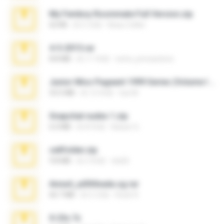
My Femboy Roommate Full Version.zip
62 KB
約 5 月前
Beau Collier
4-5-2015.rar
8.8 MB
約 11 年前
extra_precautions
Junior Miss Pageant 1999 Series (Volume I Part I NC 6).7z
53.5 MB
約 12 年前
luis M.
Snapchat nudes 1.zip
6.0 MB
約 8 年前
Baixar Q.
cellfolder.zip
9.8 MB
約 3 年前
ela26
Anna4_yd3t0nada.sg.rar
60.7 MB
約 5 月前
Rodri R.
X-23x.7z