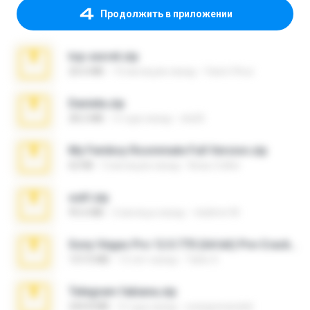
Продолжить в приложении
top secret.zip
20.6 MB
10 месяцев назад
Vasni Vhuo
Daniela.zip
28.2 MB
3 года назад
ela26
My Femboy Roommate Full Version.zip
62 KB
5 месяцев назад
Beau Collier
ouh!.zip
95.6 MB
2 месяца назад
vladimir M.
Sony Vegas Pro 12.0.770 (64-bit) Pre-Cracked.zip
137.0 MB
12 лет назад
Tales S.
Telegram fabiana.zip
244.8 MB
4 года назад
yrangravanatal