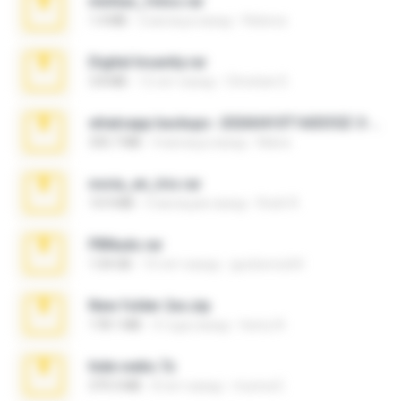
minhas_fotos.rar
1.4 MB
2 месяца назад
Rebeca
Digital Insanity.rar
3.8 MB
12 лет назад
Christian D.
whatsapp backups -20260410T160335Z-3-001.zip
335.7 MB
4 месяца назад
Maria
novia_en_trio.rar
14.9 MB
5 месяцев назад
Rodri R.
PBNuds.rar
1.04 GB
10 лет назад
gustavocs64
New folder 2xx.zip
178.1 MB
3 года назад
henry N.
hide vedio.7z
379.3 MB
8 лет назад
munna E.