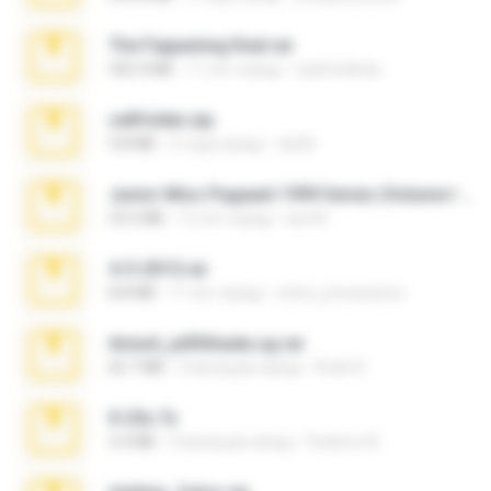
The Fappening final.rar
302.4 MB
11 лет назад
raulmedinax
cellfolder.zip
9.8 MB
3 года назад
ela26
Junior Miss Pageant 1999 Series (Volume I Part I NC 6).7z
53.5 MB
12 лет назад
luis M.
4-5-2015.rar
8.8 MB
11 лет назад
extra_precautions
Anna4_yd3t0nada.sg.rar
60.7 MB
5 месяцев назад
Rodri R.
X-23x.7z
3.4 MB
9 месяцев назад
Federico B.