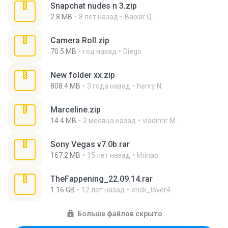
Snapchat nudes n 3.zip
2.8 MB
8 лет назад
Baixar Q.
Camera Roll.zip
70.5 MB
год назад
Diego
New folder xx.zip
808.4 MB
3 года назад
henry N.
Marceline.zip
14.4 MB
2 месяца назад
vladimir M.
Sony Vegas v7.0b.rar
167.2 MB
15 лет назад
khinao
TheFappening_22.09.14.rar
1.16 GB
12 лет назад
erick_lover4
Больше файлов скрыто