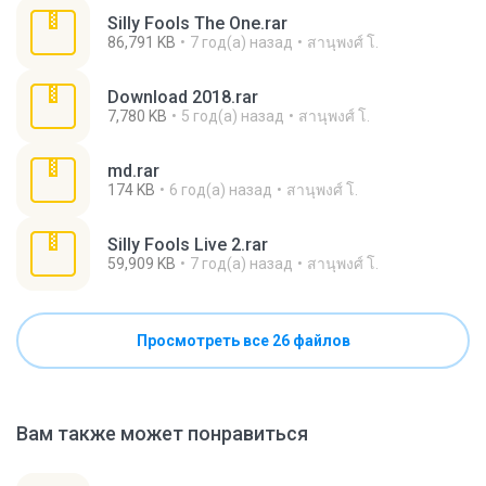
Silly Fools The One.rar
86,791 KB
7 год(а) назад
สานุพงศ์ โ.
Download 2018.rar
7,780 KB
5 год(а) назад
สานุพงศ์ โ.
md.rar
174 KB
6 год(а) назад
สานุพงศ์ โ.
Silly Fools Live 2.rar
59,909 KB
7 год(а) назад
สานุพงศ์ โ.
Просмотреть все 26 файлов
Вам также может понравиться