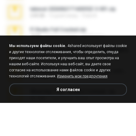
takeout-20260621T160055Z-3-001.zip
2.00 GB
13 дней назад
Thata N.
Fl Studio Full Cracked.zip
79 KB
4 месяца назад
Joel Powers
Мы используем файлы cookie.
4shared использует файлы cookie
Sony Vegas Pro 8.0b Build 217-AVCHD-MPG-AC3 FIXED.7z
и другие технологии отслеживания, чтобы определить, откуда
192.6 MB
16 лет назад
Steven P.
приходят наши посетители, и улучшить ваш опыт просмотра на
нашем веб-сайте. Используя наш веб-сайт, вы даете свое
согласие на использование нами файлов cookie и других
65536533_Conversa_do_WhatsApp_com_Meu_Esposo.zip
технологий отслеживания.
Изменить мои предпочтения
262.1 MB
16 дней назад
desomar T.
Я согласен
WhatsApp Chat - Mayara Cunhada .zip
36.7 MB
7 лет назад
Ana K.
Intel HD Graphics 3000 (4459) Extreme Plus 2.0.zip
126.5 MB
6 лет назад
nIGHTmAYOR
Vegas 7.0a.rar