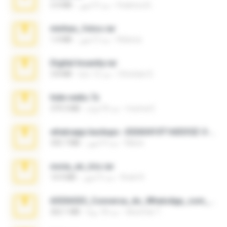
Federico B.
منذ 9 أشهر
3.4 MB
minhas_fotos.rar
Rebeca
منذ 3 أشهر
1.4 MB
Digital Insanity.rar
Christian D.
منذ 12 عامًا
3.8 MB
hide vedio.7z
munna E.
منذ 8 أعوام
379.3 MB
whatsapp backups -20260410T160335Z-3-001.zip
Maria
منذ 4 أشهر
335.7 MB
novia_en_trio.rar
Rodri R.
منذ 5 أشهر
14.9 MB
65536533_Conversa_do_WhatsApp_com_Meu_Esposo.zip
desomar T.
منذ 18 يومًا
262.1 MB