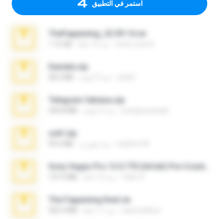
استمر في التطبيق
TheFappening_22.09.14.rar
erick_lover4
منذ 12 عامًا
1.16 GB
Daniela.zip
ela26
منذ 3 أعوام
28.2 MB
Telegram fabiana.zip
yrangravanatal
منذ 4 أعوام
244.8 MB
ouh!.zip
vladimir M.
منذ شهرين
95.6 MB
Sony Vegas Pro 12.0.770 (64-bit) Pre-Cracked.zip
Tales S.
منذ 12 عامًا
137.0 MB
The Fappening final.rar
raulmedinax
منذ 11 عامًا
302.4 MB