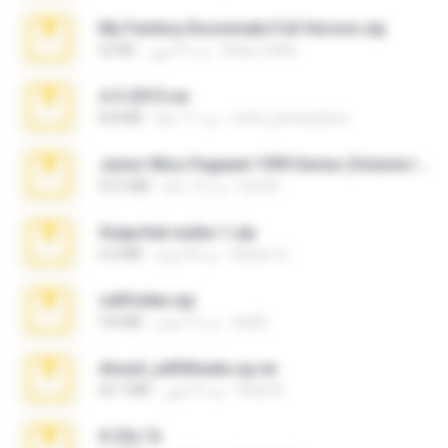
My Femboy Roommate Full Version.zip
Beau Collier
منذ 5 أشهر
62 KB
4-5-2015.rar
extra_precautions
منذ 11 عامًا
8.8 MB
Junior Miss Pageant 1999 Series (Volume I Part I NC 6).7z
luis M.
منذ 12 عامًا
53.5 MB
Snapchat nudes 1.zip
Baixar Q.
منذ 8 أعوام
6.0 MB
cellfolder.zip
ela26
منذ 3 أعوام
9.8 MB
Anna4_yd3t0nada.sg.rar
Rodri R.
منذ 5 أشهر
60.7 MB
X-23x.7z