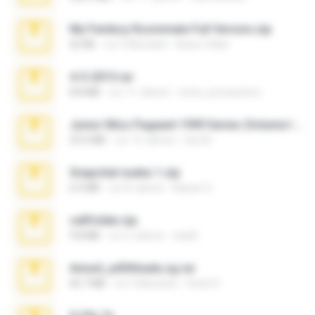
My Femboy Roommate Full Version.zip
62 KB
vor 5 Monaten
Beau Collier
4-5-2015.rar
8.8 MB
vor 11 Jahren
extra_precautions
Junior Miss Pageant 1999 Series (Volume I Part I NC 6).7z
53.5 MB
vor 12 Jahren
luis M.
Snapchat nudes 1.zip
6.0 MB
vor 8 Jahren
Baixar Q.
cellfolder.zip
9.8 MB
vor 3 Jahren
ela26
Anna4_yd3t0nada.sg.rar
60.7 MB
vor 5 Monaten
Rodri R.