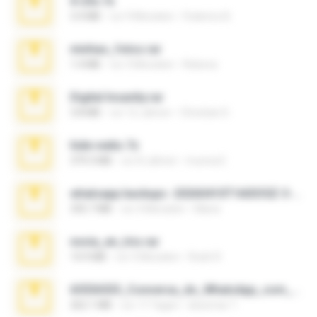
X-23x.7z
3.4 MB
vor 9 Monaten
Federico B.
minhas_fotos.rar
1.4 MB
vor 3 Monaten
Rebeca
Digital Insanity.rar
3.8 MB
vor 12 Jahren
Christian D.
hide vedio.7z
379.3 MB
vor 8 Jahren
munna E.
whatsapp backups -20260410T160335Z-3-001.zip
335.7 MB
vor 4 Monaten
Maria
novia_en_trio.rar
14.9 MB
vor 5 Monaten
Rodri R.
65536533_Conversa_do_WhatsApp_com_Meu_Esposo.zip
262.1 MB
vor 17 Tagen
desomar T.