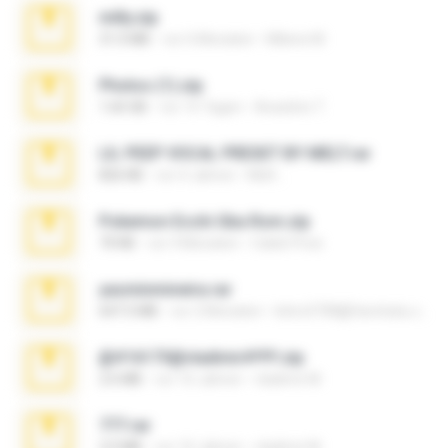
milly.zip
31.0 MB
vor 6 Monaten
Milene M.
Photos (1).zip
1.60 GB
vor 15 Tagen
Anacleto T.
LIL PEEP VOCAL PRESET BY MELT.rar
826 KB
vor 4 Jahren
Melt ..
Pokemon Ecchi Gba Rom.zip
70 KB
vor 4 Monaten
Caleb Price
yasminmineira.rar
647.5 MB
vor 2 Monaten
letiro5708@fanchatu.com
@#16173@vladimir#!!!!!!.zip
2.6 MB
vor 10 Jahren
vladimir M.
777.rar
2.0 MB
vor 10 Jahren
vladimir M.