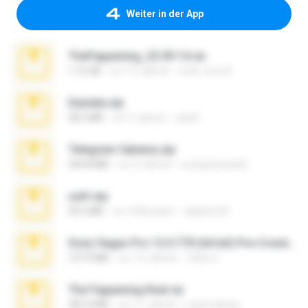
Weiter in der App
TheFappening_22.09.14.rar
1.16 GB
vor 12 Jahren
erick_lover4
Daniela.zip
28.2 MB
vor 3 Jahren
ela26
Telegram fabiana.zip
244.8 MB
vor 4 Jahren
yrangravanatal
ouh!.zip
95.6 MB
vor 2 Monaten
vladimir M.
Sony Vegas Pro 12.0.770 (64-bit) Pre-Cracked.zip
137.0 MB
vor 12 Jahren
Tales S.
The Fappening final.rar
302.4 MB
vor 11 Jahren
raulmedinax