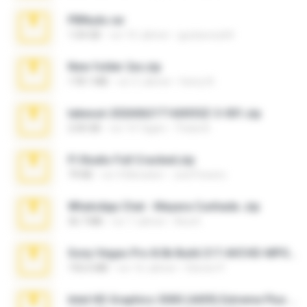
PBNuds.rar
1.04 GB
vor 10 Jahren
gustavocs64
New folder 2xx.zip
178.1 MB
vor 3 Jahren
henry N.
takeout-20260621T160055Z-3-001.zip
2.00 GB
vor 14 Tagen
Thata N.
Fl Studio Full Cracked.zip
79 KB
vor 4 Monaten
Joel Powers
WhatsApp Chat - Mayara Cunhada .zip
36.7 MB
vor 7 Jahren
Ana K.
Sony Vegas Pro 8.0b Build 217-AVCHD-MPG-AC3 FIXED.7z
192.6 MB
vor 16 Jahren
Steven P.
Intel HD Graphics 3000 (4459) Extreme Plus 2.0.zip