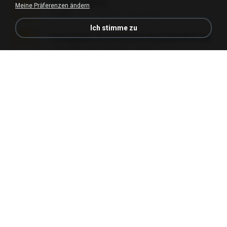
amanda sfd.rar
Meine Präferenzen ändern
5.2 MB
vor 7 Jahren
elton_roots
Ich stimme zu
Fotografias em iCloud de Ana julia Silva.zip
174.7 MB
vor 3 Jahren
Luany T.
L3150.rar
1.3 MB
vor 6 Monaten
Alex P.
novinha casada1.rar
720 KB
vor 15 Jahren
fabianointegrado
Reset L1250.rar
2.8 MB
vor 3 Monaten
Alex P.
vazada 1.rar
241.8 MB
vor 2 Monaten
Ulysses L.
Perdeu o celular.rar
323 KB
vor 17 Jahren
plantaopiriguete