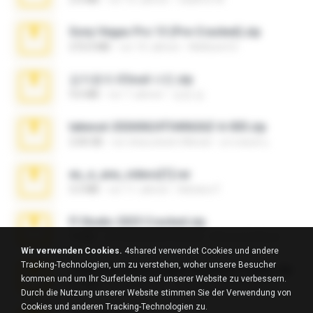
Sony Vegas Pro 13 (Pre-Cracked).zip
272.0 MB
vor 10 Jahren
Mellicent D.
김지윤의 iCloud 사진.zip
9.6 MB
vor 7 Jahren
성경 김.
takeout-20260624T040626Z-6-003.zip
2.00 GB
vor etwa einem Monat
อรรถพงษ์ บ.
eu_e_ana_videos[1].rar
5.5 MB
vor 11 Jahren
Adriano F.
Fl Studio 2025 Cracked.zip
73 KB
vor etwa einem Monat
Maverick Mayer
Wir verwenden Cookies.
4shared verwendet Cookies und andere
Tracking-Technologien, um zu verstehen, woher unsere Besucher
7258 USA Circle Crypto Investors Leads.zip
kommen und um Ihr Surferlebnis auf unserer Website zu verbessern.
3.1 MB
vor 23 Tagen
cmqadeer@786786786
Durch die Nutzung unserer Website stimmen Sie der Verwendung von
Cookies und anderen Tracking-Technologien zu.