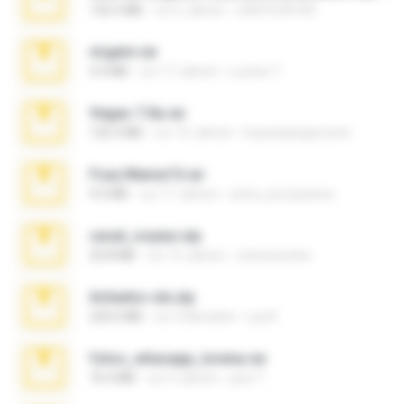
126.5 MB
vor 6 Jahren
nIGHTmAYOR
virgem.rar
4.4 MB
vor 17 Jahren
Lucinei 7.
Vegas 7.0a.rar
120.3 MB
vor 15 Jahren
boyisadangerzone
Foxy Mama15.rar
9.5 MB
vor 17 Jahren
extra_precautions
casal_voyeur.zip
20.8 MB
vor 15 Jahren
netowescher
Achados sla.zip
220.0 MB
vor 5 Monaten
Lya K.
fotos_whasapp_lorena.rar
76.4 MB
vor 4 Jahren
jose T.