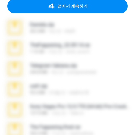
앱에서 계속하기
Daniela.zip
28.2 MB
3년 전
ela26
TheFappening_22.09.14.rar
1.16 GB
12년 전
erick_lover4
Telegram fabiana.zip
244.8 MB
4년 전
yrangravanatal
ouh!.zip
95.6 MB
2개월 전
vladimir M.
Sony Vegas Pro 12.0.770 (64-bit) Pre-Cracked.zip
137.0 MB
12년 전
Tales S.
The Fappening final.rar
302.4 MB
11년 전
raulmedinax