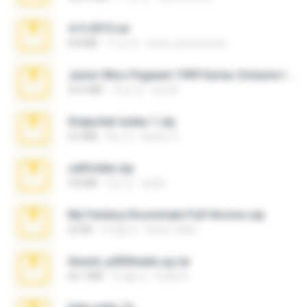
4-5-2015.rar
8.8 MB
11년 전
extra_precautions
Junior Miss Pageant 1999 Series (Volume I Part I NC 6).7z
53.5 MB
12년 전
luis M.
Snapchat nudes 1.zip
6.0 MB
8년 전
Baixar Q.
cellfolder.zip
9.8 MB
3년 전
ela26
My Femboy Roommate Full Version.zip
62 KB
5개월 전
Beau Collier
Anna4_yd3t0nada.sg.rar
60.7 MB
5개월 전
Rodri R.