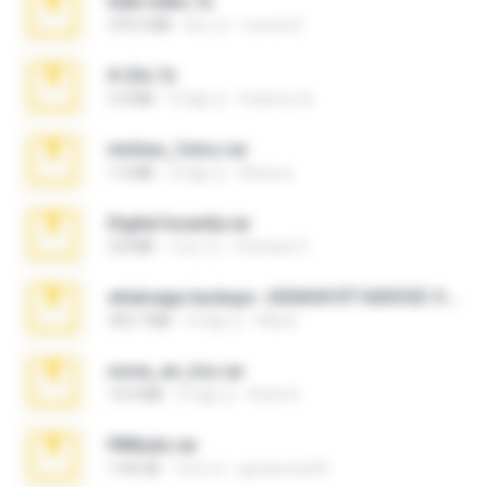
hide vedio.7z
379.3 MB
8년 전
munna E.
X-23x.7z
3.4 MB
9개월 전
Federico B.
minhas_fotos.rar
1.4 MB
3개월 전
Rebeca
Digital Insanity.rar
3.8 MB
12년 전
Christian D.
whatsapp backups -20260410T160335Z-3-001.zip
335.7 MB
4개월 전
Maria
novia_en_trio.rar
14.9 MB
5개월 전
Rodri R.
PBNuds.rar
1.04 GB
10년 전
gustavocs64