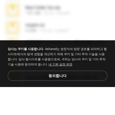
New folder 2xx.zip
178.1 MB
3년 전
henry N.
virgem.rar
4.4 MB
17년 전
Lucinei 7.
65536533_Conversa_do_WhatsApp_com_Meu_Esposo.zip
262.1 MB
18일 전
desomar T.
당사는 쿠키를 사용합니다.
4shared는 방문자의 방문 경로를 파악하고 웹
사이트에서의 탐색 경험을 개선하기 위해 쿠키 및 기타 추적 기술을 사용
합니다. 당사 웹사이트를 사용함으로써, 귀하는 당사의 쿠키 및 기타 추적
WhatsApp Chat - Mayara Cunhada .zip
기술 사용에 동의하게 됩니다.
내 기본 설정 변경
36.7 MB
7년 전
Ana K.
동의합니다
takeout-20260621T160055Z-3-001.zip
2.00 GB
15일 전
Thata N.
Fl Studio Full Cracked.zip
79 KB
4개월 전
Joel Powers
Sony Vegas Pro 8.0b Build 217-AVCHD-MPG-AC3 FIXED.7z