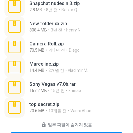
Snapchat nudes n 3.zip
2.8 MB
8년 전
Baixar Q.
New folder xx.zip
808.4 MB
3년 전
henry N.
Camera Roll.zip
70.5 MB
약 1년 전
Diego
Marceline.zip
14.4 MB
2개월 전
vladimir M.
Sony Vegas v7.0b.rar
167.2 MB
15년 전
khinao
top secret.zip
20.6 MB
10개월 전
Vasni Vhuo
일부 파일이 숨겨져 있음