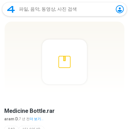
Medicine Bottle.rar
aram D.
7 년 전
더 보기...