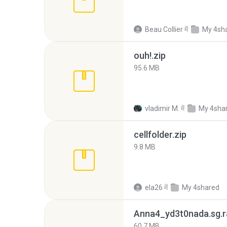
Beau Collier
में
My 4sh
ouh!.zip
95.6 MB
vladimir M.
में
My 4sha
cellfolder.zip
9.8 MB
ela26
में
My 4shared
Anna4_yd3t0nada.sg.r
60.7 MB