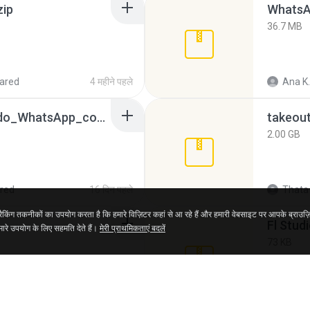
zip
WhatsA
36.7 MB
ared
4 महीने पहले
Ana K.
65536533_Conversa_do_WhatsApp_com_Meu_Esposo.zip
takeou
2.00 GB
red
16 दिन पहले
Thata 
ंग तकनीकों का उपयोग करता है कि हमारे विज़िटर कहां से आ रहे हैं और हमारी वेबसाइट पर आपके ब्राउज़
Fl Stud
रे उपयोग के लिए सहमति देते हैं।
मेरी प्राथमिकताएं बदलें
73 KB
15 साल पहले
Maver