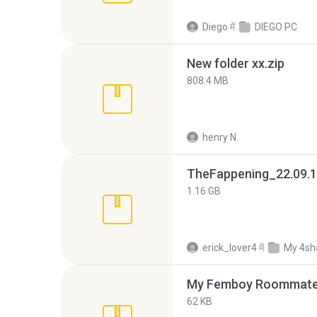
Diego
में
DIEGO PC
New folder xx.zip
808.4 MB
henry N.
TheFappening_22.09.1
1.16 GB
erick_lover4
में
My 4sh
My Femboy Roommate F
62 KB