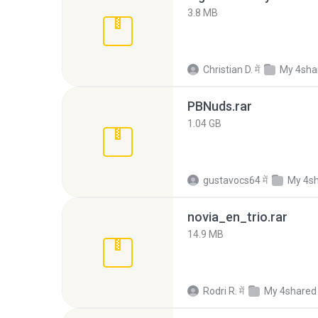
3.8 MB
Christian D.
में
My 4sha
PBNuds.rar
1.04 GB
gustavocs64
में
My 4s
novia_en_trio.rar
14.9 MB
Rodri R.
में
My 4shared