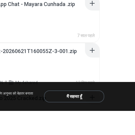
pp Chat - Mayara Cunhada .zip
7 साल पहले
t-20260621T160055Z-3-001.zip
N.
में
My 4shared
13 दिन पहले
िंग अनुभव को बेहतर बनाता
मैं सहमत हूँ
io 2025 Cracked.zip
ick Mayer
में
My 4shared
एक महीना पहले