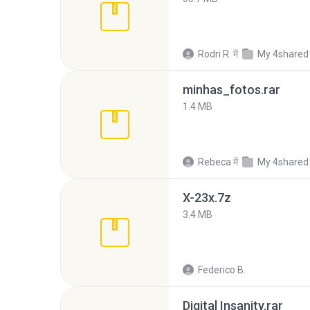
Rodri R.
में
My 4shared
minhas_fotos.rar
1.4 MB
Rebeca
में
My 4shared
X-23x.7z
3.4 MB
Federico B.
Digital Insanity.rar