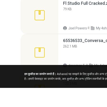
Fl Studio Full Cracked.
79 KB
Joel Powers
में
My 4sh
262.1 MB
desomar T.
में
My 4sha
हम कुकीज़ का उपयोग करते हैं।
4shared यह समझने के लिए कुकीज़ और अन्य ट्रैकि
Vegas 7.0a.rar
है। हमारी वेबसाइट का उपयोग करके, आप कुकीज़ और अन्य ट्रैकिंग तकनीकों के हमा
120.3 MB
boyisadangerzone