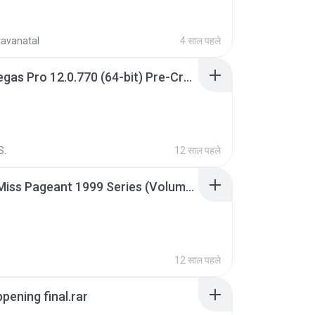
ravanatal
4 साल पहले
Sony Vegas Pro 12.0.770 (64-bit) Pre-Cracked.zip
S.
12 साल पहले
Junior Miss Pageant 1999 Series (Volume I Part I NC 6).7z
12 साल पहले
pening final.rar