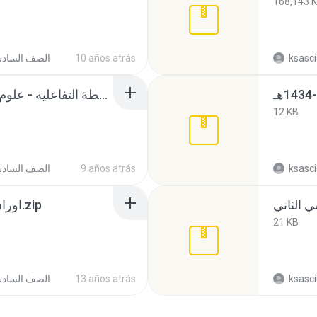
168,143 
الصف الساد
10 años atrás
ksasc
الأنشطة التفاعلية - علوم سادس - ف1- الطويرقي.rar
12 KB
الصف الساد
9 años atrás
ksasc
اوراق عمل تجويد سادس-ف1.zip
21 KB
الصف الساد
13 años atrás
ksasc