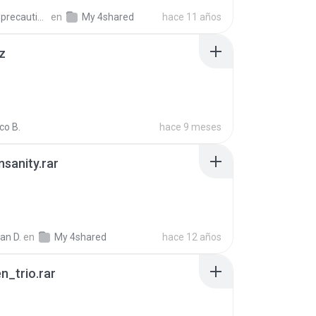
extra_precautions
en
My 4shared
hace 11 años
z
co B.
hace 9 meses
Insanity.rar
ian D.
en
My 4shared
hace 12 años
n_trio.rar