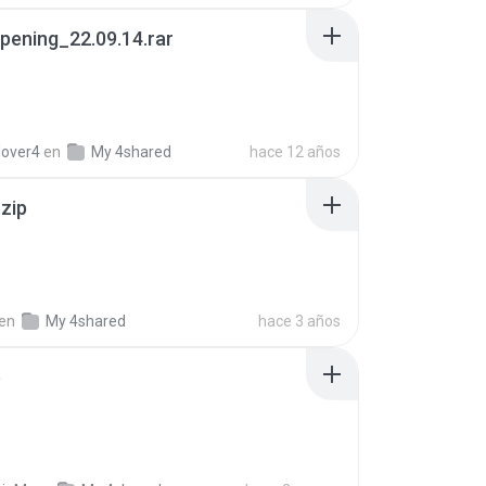
pening_22.09.14.rar
lover4
en
My 4shared
hace 12 años
.zip
en
My 4shared
hace 3 años
p