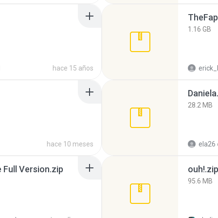
TheFap
1.16 GB
d
hace 15 años
erick_
Daniela
28.2 MB
hace 10 meses
ela26
ull Version.zip
ouh!.zi
95.6 MB