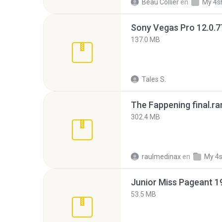
Beau Collier
en
My 4s
137.0 MB
Tales S.
The Fappening final.ra
302.4 MB
raulmedinax
en
My 4
53.5 MB