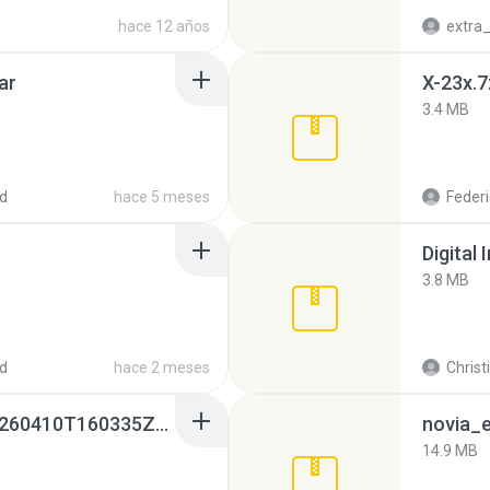
hace 12 años
ar
X-23x.7
3.4 MB
d
hace 5 meses
Federi
Digital 
3.8 MB
d
hace 2 meses
Christ
whatsapp backups -20260410T160335Z-3-001.zip
novia_e
14.9 MB