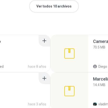
Ver todos 10 archivos
p
Camera 
70.5 MB
red
hace 8 años
Diego
Marceli
14.4 MB
hace 3 años
vladim