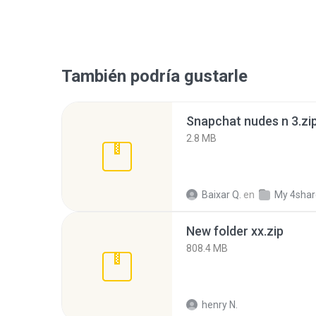
También podría gustarle
Snapchat nudes n 3.zi
2.8 MB
Baixar Q.
en
My 4sha
New folder xx.zip
808.4 MB
henry N.