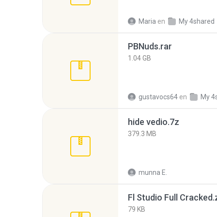
Maria
en
My 4shared
PBNuds.rar
1.04 GB
gustavocs64
en
My 4
hide vedio.7z
379.3 MB
munna E.
Fl Studio Full Cracked.
79 KB