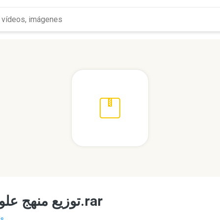
توزيع منهج علوم سادس الفصل الثاني 1433 هـ.rar
...