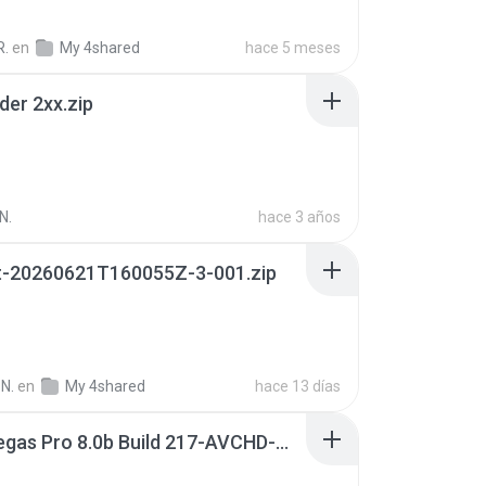
R.
en
My 4shared
hace 5 meses
der 2xx.zip
N.
hace 3 años
t-20260621T160055Z-3-001.zip
N.
en
My 4shared
hace 13 días
Sony Vegas Pro 8.0b Build 217-AVCHD-MPG-AC3 FIXED.7z