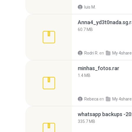
luis M.
Anna4_yd3t0nada.sg.r
60.7 MB
Rodri R.
en
My 4share
minhas_fotos.rar
1.4 MB
Rebeca
en
My 4share
335.7 MB