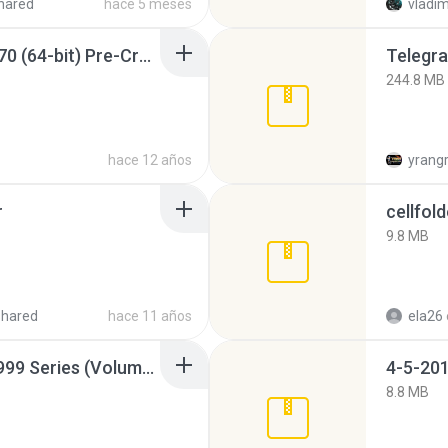
hared
hace 5 meses
vladim
Sony Vegas Pro 12.0.770 (64-bit) Pre-Cracked.zip
Telegra
244.8 MB
hace 12 años
yrang
r
cellfold
9.8 MB
shared
hace 11 años
ela26
Junior Miss Pageant 1999 Series (Volume I Part I NC 6).7z
4-5-201
8.8 MB