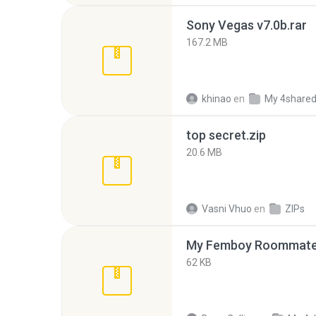
Sony Vegas v7.0b.rar
167.2 MB
khinao
en
My 4share
top secret.zip
20.6 MB
Vasni Vhuo
en
ZIPs
My Femboy Roommate F
62 KB