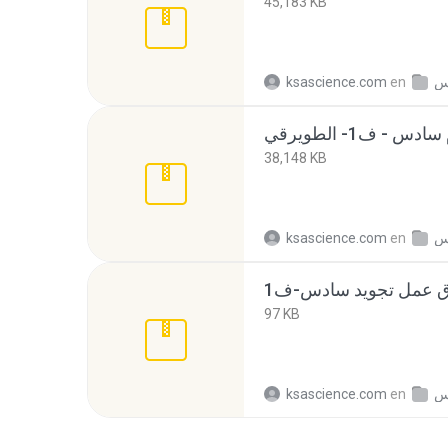
45,183 KB
ksascience.com
en
س
38,148 KB
ksascience.com
en
س
97 KB
ksascience.com
en
س