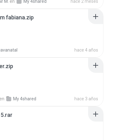
ir M.
en
My 4shared
hace 2 meses
m fabiana.zip
ravanatal
hace 4 años
er.zip
en
My 4shared
hace 3 años
5.rar