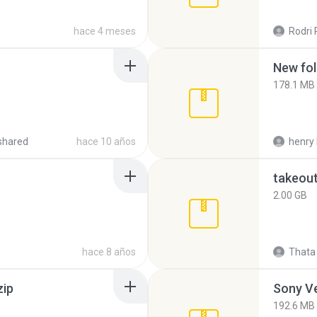
hace 4 meses
Rodri 
New fol
178.1 MB
shared
hace 10 años
henry 
takeou
2.00 GB
hace 8 años
Thata 
zip
192.6 MB