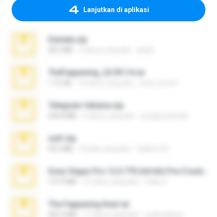
Lanjutkan di aplikasi
Daniela.zip
28.2 MB
3 tahun yang lalu
ela26
TheFappening_22.09.14.rar
1.16 GB
12 tahun yang lalu
erick_lover4
Telegram fabiana.zip
244.8 MB
4 tahun yang lalu
yrangravanatal
ouh!.zip
95.6 MB
2 bulan yang lalu
vladimir M.
Sony Vegas Pro 12.0.770 (64-bit) Pre-Cracked.zip
137.0 MB
12 tahun yang lalu
Tales S.
The Fappening final.rar
302.4 MB
11 tahun yang lalu
raulmedinax