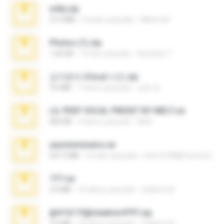
milly.zip
31.0 MB
6 bulan yang lalu
Milene M.
Photos (1).zip
1.60 GB
16 hari yang lalu
Anacleto T.
김지윤의 iCloud 사진.zip
9.6 MB
7 tahun yang lalu
성경 김.
LIL PEEP VOCAL PRESET BY MELT.rar
826 KB
4 tahun yang lalu
Melt ..
yasminmineira.rar
647.5 MB
2 bulan yang lalu
letiro5708@fanchatu.com
777.rar
2.0 MB
10 tahun yang lalu
vladimir M.
@#16173@vladimir#!!!!!!.zip
2.6 MB
10 tahun yang lalu
vladimir M.