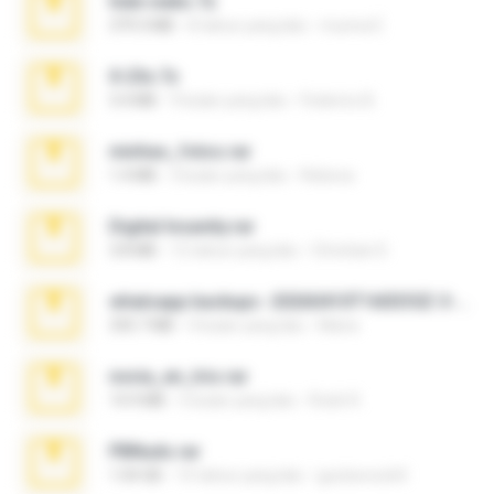
hide vedio.7z
379.3 MB
8 tahun yang lalu
munna E.
X-23x.7z
3.4 MB
9 bulan yang lalu
Federico B.
minhas_fotos.rar
1.4 MB
3 bulan yang lalu
Rebeca
Digital Insanity.rar
3.8 MB
12 tahun yang lalu
Christian D.
whatsapp backups -20260410T160335Z-3-001.zip
335.7 MB
4 bulan yang lalu
Maria
novia_en_trio.rar
14.9 MB
5 bulan yang lalu
Rodri R.
PBNuds.rar
1.04 GB
10 tahun yang lalu
gustavocs64