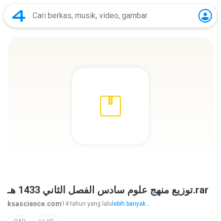
توزيع منهج علوم سادس الفصل الثاني 1433 هـ.rar
ksascience.com
14 tahun yang lalu
lebih banyak...