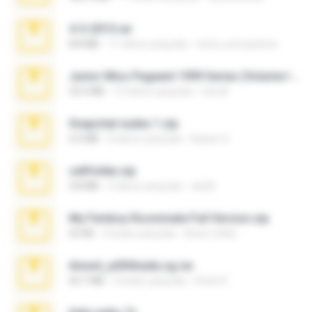
4-5-2015.rar
8.8 MB
11 tahun yang lalu
extra_precautions
Junior Miss Pageant 1999 Series (Volume I Part I NC 6).7z
53.5 MB
12 tahun yang lalu
luis M.
Snapchat nudes 1.zip
6.0 MB
8 tahun yang lalu
Baixar Q.
cellfolder.zip
9.8 MB
3 tahun yang lalu
ela26
My Femboy Roommate Full Version.zip
62 KB
5 bulan yang lalu
Beau Collier
Anna4_yd3t0nada.sg.rar
60.7 MB
5 bulan yang lalu
Rodri R.