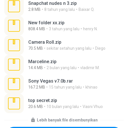
Snapchat nudes n 3.zip
2.8 MB
8 tahun yang lalu
Baixar Q.
New folder xx.zip
808.4 MB
3 tahun yang lalu
henry N.
Camera Roll.zip
70.5 MB
sekitar setahun yang lalu
Diego
Marceline.zip
14.4 MB
2 bulan yang lalu
vladimir M.
Sony Vegas v7.0b.rar
167.2 MB
15 tahun yang lalu
khinao
top secret.zip
20.6 MB
10 bulan yang lalu
Vasni Vhuo
Lebih banyak file disembunyikan