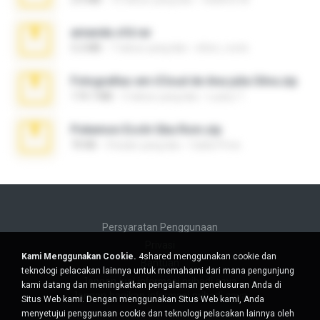
amanda sfd.rar
5.2 MB
7 tahun yang lalu
elton_roots
Fotografias em iCloud de Ana julia Silva.zip
174.7 MB
3 tahun yang lalu
Luany T.
Pokemon Ecchi Gba Rom.zip
70 KB
4 bulan yang lalu
Caleb Price
Persyaratan Penggunaan
Privasi
Kami Menggunakan Cookie.
4shared menggunakan cookie dan
Bantuan
teknologi pelacakan lainnya untuk memahami dari mana pengunjung
Jangan jual informasi pribadi saya
kami datang dan meningkatkan pengalaman penelusuran Anda di
Jangan bagikan informasi pribadi saya
Situs Web kami. Dengan menggunakan Situs Web kami, Anda
menyetujui penggunaan cookie dan teknologi pelacakan lainnya oleh