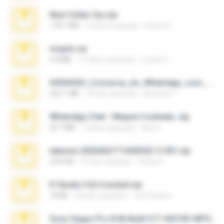
New folder 2xx.zip
178.1 MB
3 tahun yang lalu
henry N.
virgem.rar
4.4 MB
17 tahun yang lalu
Lucinei 7.
65536533_Conversa_do_WhatsApp_com_Meu_Esposo.zip
262.1 MB
18 hari yang lalu
desomar T.
WhatsApp Chat - Mayara Cunhada .zip
36.7 MB
7 tahun yang lalu
Ana K.
takeout-20260621T160055Z-3-001.zip
2.00 GB
15 hari yang lalu
Thata N.
Fl Studio Full Cracked.zip
79 KB
4 bulan yang lalu
Joel Powers
Sony Vegas Pro 8.0b Build 217-AVCHD-MPG-AC3 FIXED.7z