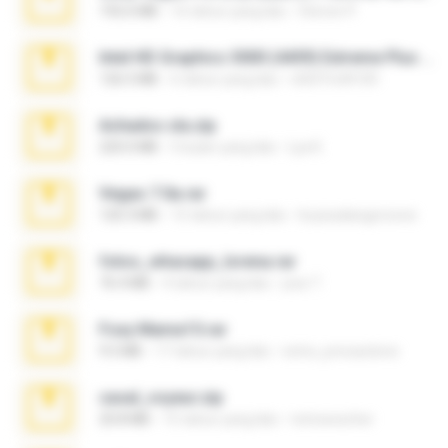
192.6 MB
16 tahun yang lalu
Steven P.
Intel HD Graphics 3000 (4459) Extreme Plus 2.0.zip
126.5 MB
6 tahun yang lalu
nIGHTmAYOR
Achados sla.zip
220.0 MB
5 bulan yang lalu
Lya K.
Vegas 7.0a.rar
120.3 MB
15 tahun yang lalu
boyisadangerzone
fotos_whasapp_lorena.rar
76.4 MB
4 tahun yang lalu
jose T.
Foxy Mama15.rar
9.5 MB
17 tahun yang lalu
extra_precautions
casal_voyeur.zip
20.8 MB
15 tahun yang lalu
netowescher