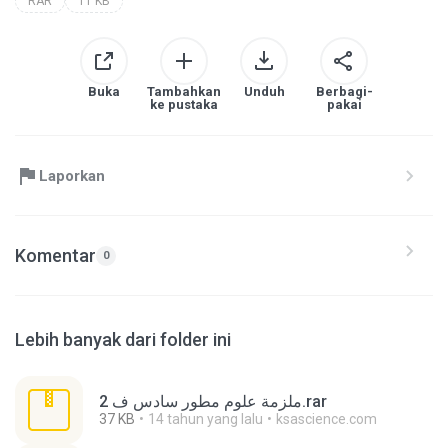
RAR
11 KB
Buka
Tambahkan
Unduh
Berbagi-
ke pustaka
pakai
Laporkan
Komentar
0
Lebih banyak dari folder ini
ملزمة علوم مطور سادس ف 2.rar
37 KB
14 tahun yang lalu
ksascience.com