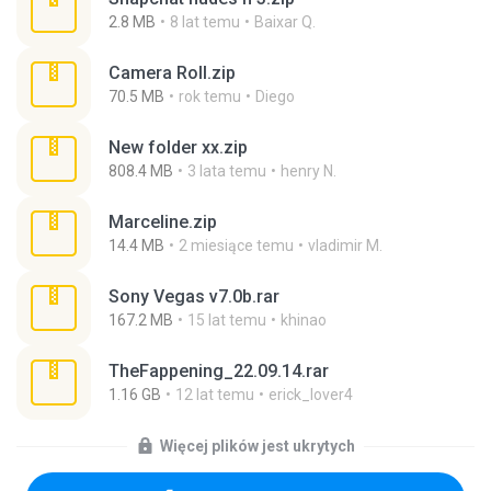
2.8 MB
8 lat temu
Baixar Q.
Camera Roll.zip
70.5 MB
rok temu
Diego
New folder xx.zip
808.4 MB
3 lata temu
henry N.
Marceline.zip
14.4 MB
2 miesiące temu
vladimir M.
Sony Vegas v7.0b.rar
167.2 MB
15 lat temu
khinao
TheFappening_22.09.14.rar
1.16 GB
12 lat temu
erick_lover4
Więcej plików jest ukrytych