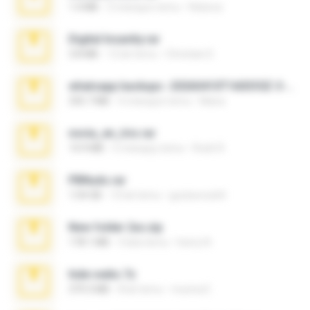
1.4 MB
2 miesiące temu
Rebeca
Digital Insanity.rar
3.8 MB
12 lat temu
Christian D.
whatsapp backups -20260410T160335Z-3-001.zip
335.7 MB
4 miesiące temu
Maria
novia_en_trio.rar
14.9 MB
5 miesięcy temu
Rodri R.
PBNuds.rar
1.04 GB
10 lat temu
gustavocs64
New folder 2xx.zip
178.1 MB
3 lata temu
henry N.
hide vedio.7z
379.3 MB
8 lat temu
munna E.