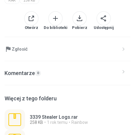
RAR
258 KB
Otwórz
Do biblioteki
Pobierz
Udostępnij
Zgłosić
Komentarze
0
Więcej z tego folderu
3339 Stealer Logs.rar
258 KB
1 rok temu
Rainbow