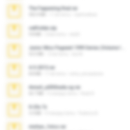
The Fappening final.rar
302.4 MB
11 lat temu
raulmedinax
cellfolder.zip
9.8 MB
3 lata temu
ela26
Junior Miss Pageant 1999 Series (Volume I Part I NC 6).7z
53.5 MB
12 lat temu
luis M.
4-5-2015.rar
8.8 MB
11 lat temu
extra_precautions
Anna4_yd3t0nada.sg.rar
60.7 MB
5 miesięcy temu
Rodri R.
X-23x.7z
3.4 MB
9 miesięcy temu
Federico B.
minhas_fotos.rar