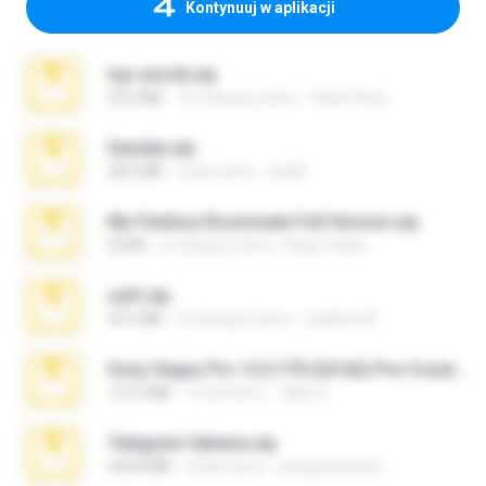
Kontynuuj w aplikacji
top secret.zip
20.6 MB
10 miesięcy temu
Vasni Vhuo
Daniela.zip
28.2 MB
3 lata temu
ela26
My Femboy Roommate Full Version.zip
62 KB
5 miesięcy temu
Beau Collier
ouh!.zip
95.6 MB
2 miesiące temu
vladimir M.
Sony Vegas Pro 12.0.770 (64-bit) Pre-Cracked.zip
137.0 MB
12 lat temu
Tales S.
Telegram fabiana.zip
244.8 MB
4 lata temu
yrangravanatal