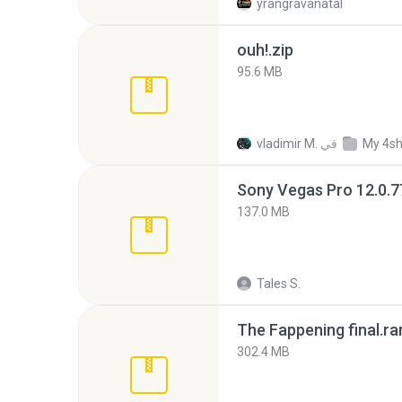
yrangravanatal
ouh!.zip
95.6 MB
My 4s
في
vladimir M.
137.0 MB
Tales S.
The Fappening final.ra
302.4 MB