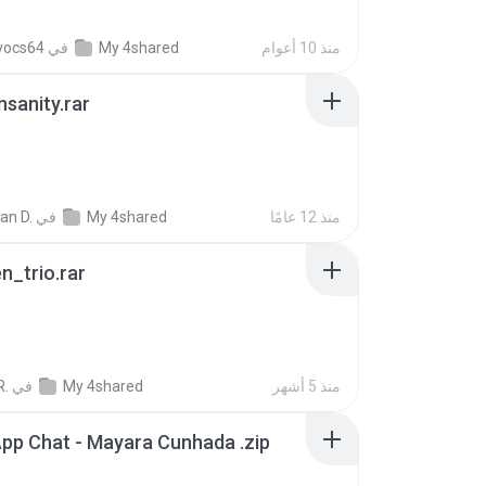
منذ 10 أعوام
My 4shared
في
vocs64
Insanity.rar
منذ 12 عامًا
My 4shared
في
ian D.
n_trio.rar
منذ 5 أشهر
My 4shared
في
R.
pp Chat - Mayara Cunhada .zip