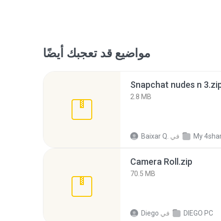
مواضيع قد تعجبك أيضًا
Snapchat nudes n 3.zi
2.8 MB
My 4sha
في
Baixar Q.
Camera Roll.zip
70.5 MB
DIEGO PC
في
Diego