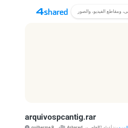
arquivospcantig.rar
2 منذ أعوام
4shared الخاص بي
في
guilherme B.