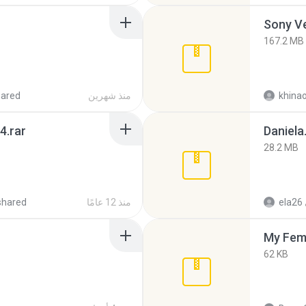
Sony Ve
167.2 MB
khina
منذ شهرين
hared
4.rar
Daniela
28.2 MB
ela26
منذ 12 عامًا
shared
My Fem
62 KB