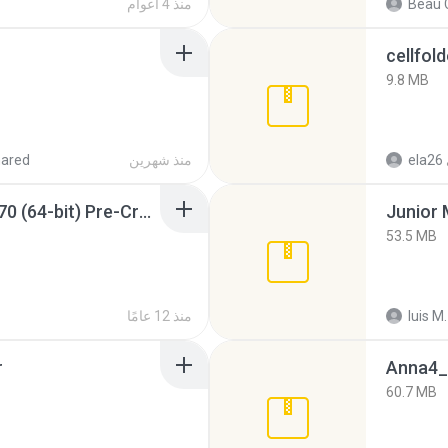
Beau C
منذ 4 أعوام
cellfold
9.8 MB
ela26
منذ شهرين
hared
Sony Vegas Pro 12.0.770 (64-bit) Pre-Cracked.zip
53.5 MB
luis M.
منذ 12 عامًا
r
Anna4_
60.7 MB