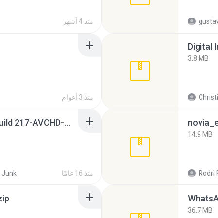
gusta
منذ 4 أشهر
Digital 
3.8 MB
Christ
منذ 3 أعوام
Sony Vegas Pro 8.0b Build 217-AVCHD-MPG-AC3 FIXED.7z
novia_e
14.9 MB
Rodri 
منذ 16 عامًا
 Junk
zip
WhatsA
36.7 MB