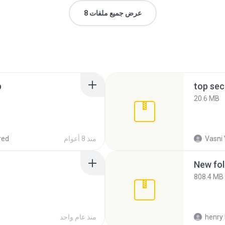
عرض جميع ملفات 8
p
top sec
20.6 MB
Vasni
منذ 8 أعوام
red
New fol
808.4 MB
henry 
منذ عام واحد