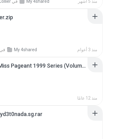
منذ 5 أشهر
My 4shared
في
ollier
er.zip
منذ 3 أعوام
My 4shared
في
Junior Miss Pageant 1999 Series (Volume I Part I NC 6).7z
منذ 12 عامًا
yd3t0nada.sg.rar