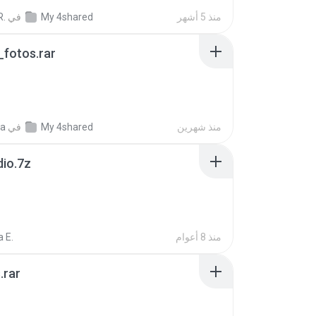
منذ 5 أشهر
My 4shared
في
R.
fotos.rar
منذ شهرين
My 4shared
في
a
dio.7z
منذ 8 أعوام
 E.
.rar