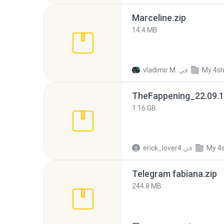
Marceline.zip
14.4 MB
My 4s
في
vladimir M.
TheFappening_22.09.1
1.16 GB
My 4
في
erick_lover4
Telegram fabiana.zip
244.8 MB