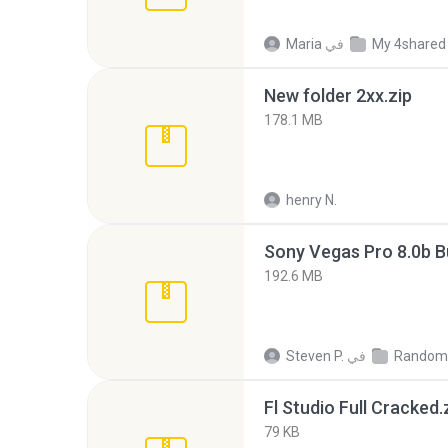
My 4shared
في
Maria
New folder 2xx.zip
178.1 MB
henry N.
192.6 MB
Random
في
Steven P.
Fl Studio Full Cracked.
79 KB