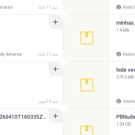
Rodri 
منذ 11 عامًا
shared
minhas_
1.4 MB
Rebec
منذ 11 عامًا
My 4shared
hide ve
379.3 MB
munna
منذ 9 أشهر
whatsapp backups -20260410T160335Z-3-001.zip
PBNuds
1.04 GB