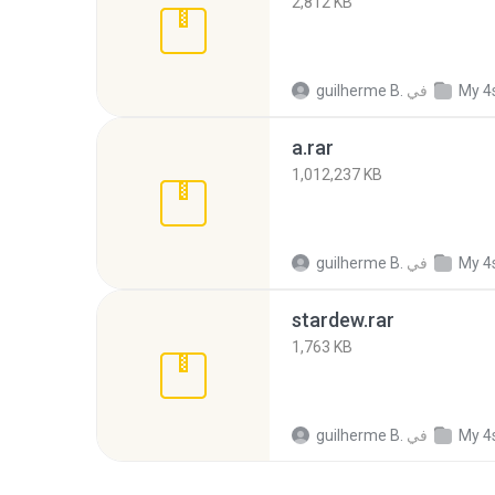
2,812 KB
My 4
في
guilherme B.
a.rar
1,012,237 KB
My 4
في
guilherme B.
stardew.rar
1,763 KB
My 4
في
guilherme B.