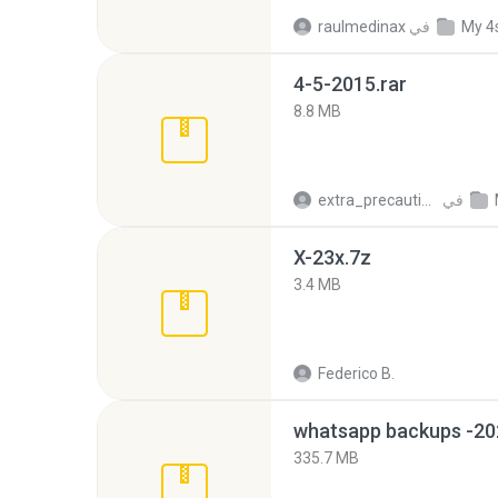
My 4
في
raulmedinax
4-5-2015.rar
8.8 MB
في
extra_precautions
X-23x.7z
3.4 MB
Federico B.
335.7 MB