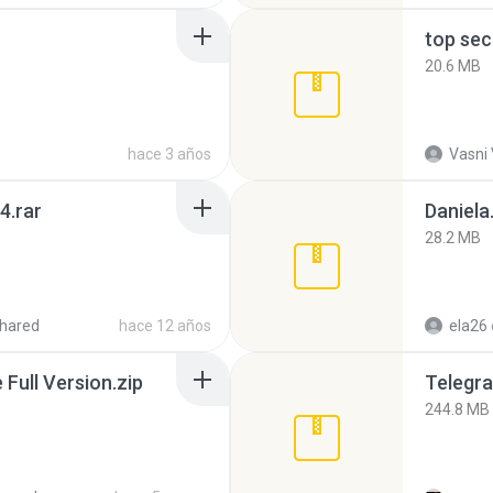
top sec
20.6 MB
hace 3 años
Vasni
4.rar
Daniela
28.2 MB
hared
hace 12 años
ela26
ull Version.zip
Telegra
244.8 MB