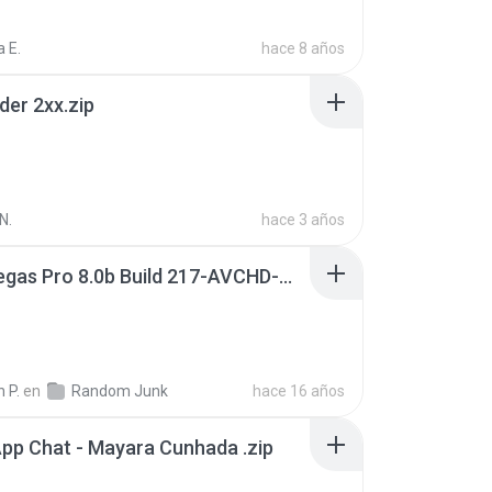
 E.
hace 8 años
der 2xx.zip
N.
hace 3 años
Sony Vegas Pro 8.0b Build 217-AVCHD-MPG-AC3 FIXED.7z
 P.
en
Random Junk
hace 16 años
pp Chat - Mayara Cunhada .zip