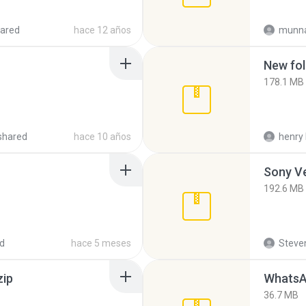
ared
hace 12 años
munna
New fol
178.1 MB
shared
hace 10 años
henry 
192.6 MB
d
hace 5 meses
Steven
zip
WhatsA
36.7 MB