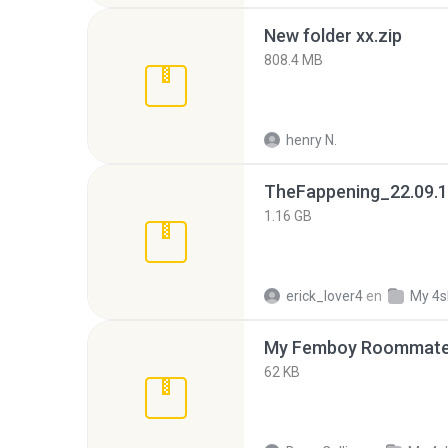
New folder xx.zip
808.4 MB
henry N.
TheFappening_22.09.1
1.16 GB
erick_lover4
en
My 4s
My Femboy Roommate F
62 KB