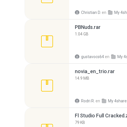
Christian D.
en
My 4sh
PBNuds.rar
1.04 GB
gustavocs64
en
My 4
novia_en_trio.rar
14.9 MB
Rodri R.
en
My 4share
Fl Studio Full Cracked.
79 KB