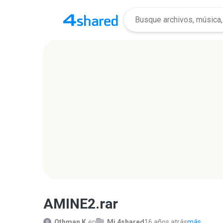
AMINE2.rar
Othman K.
en
Mi 4shared
16 años atrás
más...