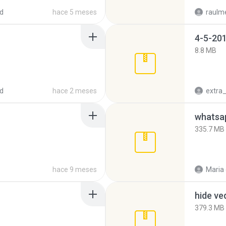
d
hace 5 meses
raulm
4-5-201
8.8 MB
d
hace 2 meses
335.7 MB
hace 9 meses
Maria
hide ve
379.3 MB