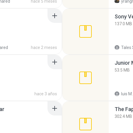
hared
hace 5 meses
yrang
137.0 MB
ared
hace 2 meses
Tales 
53.5 MB
hace 3 años
luis M.
ar
The Fap
302.4 MB