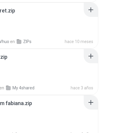
ret.zip
 Vhuo
en
ZIPs
hace 10 meses
.zip
en
My 4shared
hace 3 años
m fabiana.zip