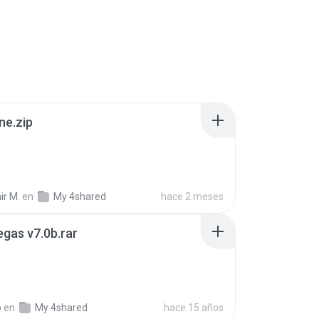
ne.zip
ir M.
en
My 4shared
hace 2 meses
gas v7.0b.rar
o
en
My 4shared
hace 15 años