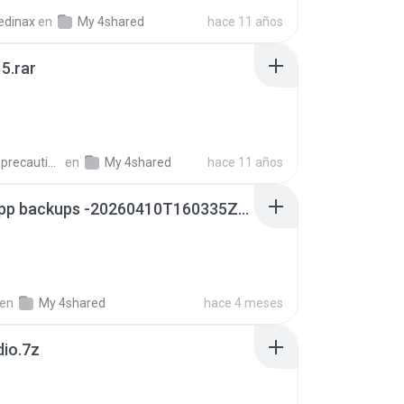
edinax
en
My 4shared
hace 11 años
5.rar
extra_precautions
en
My 4shared
hace 11 años
whatsapp backups -20260410T160335Z-3-001.zip
en
My 4shared
hace 4 meses
dio.7z