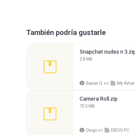
También podría gustarle
Snapchat nudes n 3.zi
2.8 MB
Baixar Q.
en
My 4sha
Camera Roll.zip
70.5 MB
Diego
en
DIEGO PC