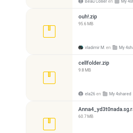
Beau Collier
en
My 4s
ouh!.zip
95.6 MB
vladimir M.
en
My 4sh
cellfolder.zip
9.8 MB
ela26
en
My 4shared
Anna4_yd3t0nada.sg.r
60.7 MB