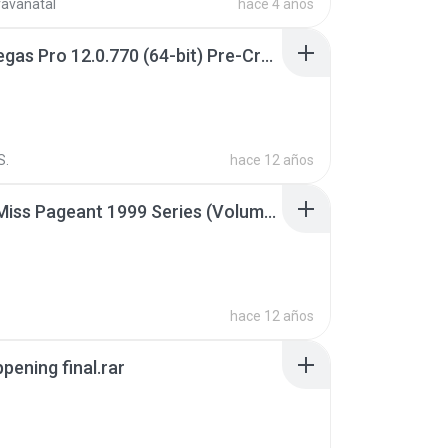
ravanatal
hace 4 años
Sony Vegas Pro 12.0.770 (64-bit) Pre-Cracked.zip
S.
hace 12 años
Junior Miss Pageant 1999 Series (Volume I Part I NC 6).7z
hace 12 años
pening final.rar