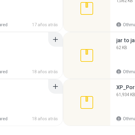
1,062 KB
ared
17 años atrás
Othma
jar to j
62 KB
ared
18 años atrás
Othma
XP_Port
61,934 K
ared
18 años atrás
Othma