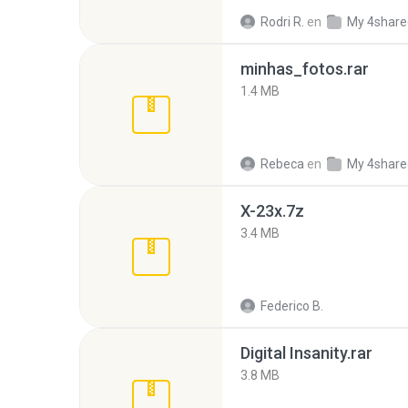
Rodri R.
en
My 4share
minhas_fotos.rar
1.4 MB
Rebeca
en
My 4share
X-23x.7z
3.4 MB
Federico B.
Digital Insanity.rar
3.8 MB