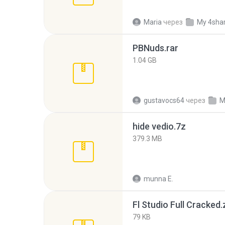
Maria
через
My 4sha
PBNuds.rar
1.04 GB
gustavocs64
через
M
hide vedio.7z
379.3 MB
munna E.
Fl Studio Full Cracked.
79 KB