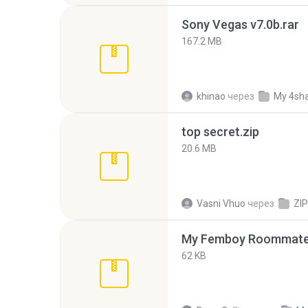
Sony Vegas v7.0b.rar
167.2 MB
khinao
через
My 4sh
top secret.zip
20.6 MB
Vasni Vhuo
через
ZIP
My Femboy Roommate F
62 KB