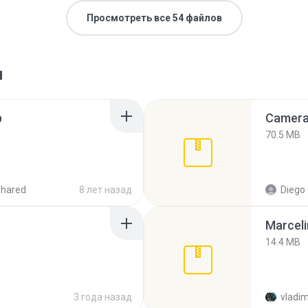
Просмотреть все 54 файлов
я
p
Camera 
70.5 MB
shared
8 лет назад
Diego
Marceli
14.4 MB
3 года назад
vladim