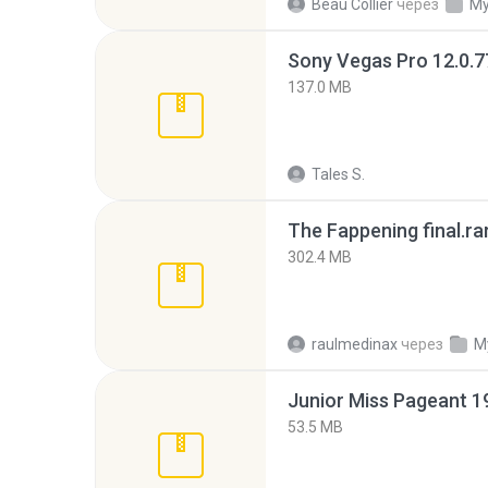
Beau Collier
через
My
137.0 MB
Tales S.
The Fappening final.ra
302.4 MB
raulmedinax
через
M
53.5 MB