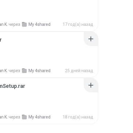
B
n K.
через
My 4shared
17 год(а) назад
r
n K.
через
My 4shared
25 дней назад
mSetup.rar
n K.
через
My 4shared
18 год(а) назад