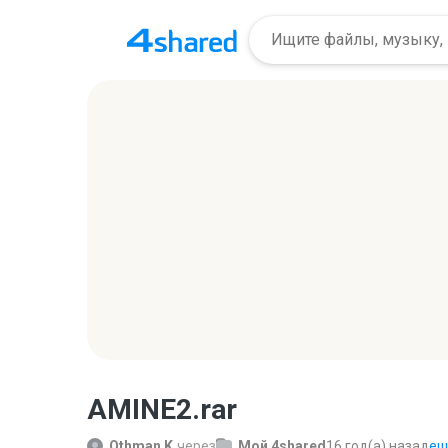
AMINE2.rar
Othman K.
через
Мой 4shared
16 год(а) назад
ещё