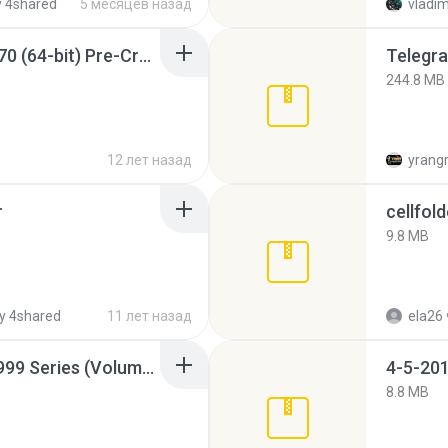
 4shared
5 месяцев назад
vladim
Sony Vegas Pro 12.0.770 (64-bit) Pre-Cracked.zip
Telegra
244.8 MB
12 лет назад
yrang
r
cellfold
9.8 MB
y 4shared
11 лет назад
ela26
Junior Miss Pageant 1999 Series (Volume I Part I NC 6).7z
4-5-201
8.8 MB