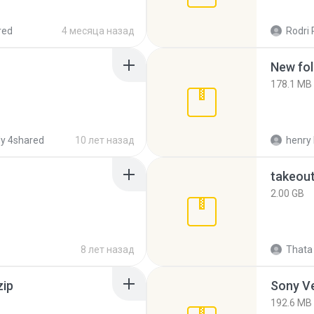
red
4 месяца назад
Rodri 
New fol
178.1 MB
y 4shared
10 лет назад
henry 
takeou
2.00 GB
8 лет назад
Thata 
zip
192.6 MB