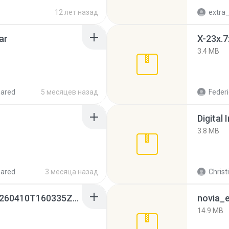
12 лет назад
ar
X-23x.7
3.4 MB
hared
5 месяцев назад
Federi
Digital 
3.8 MB
hared
3 месяца назад
Christ
whatsapp backups -20260410T160335Z-3-001.zip
novia_e
14.9 MB