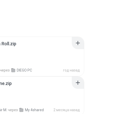
Roll.zip
через
DIEGO PC
год назад
ne.zip
ir M.
через
My 4shared
2 месяца назад