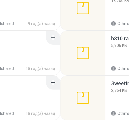
13,200 K
4shared
9 год(а) назад
Othma
b310.ra
5,906 KB
4shared
18 год(а) назад
Othma
SweetI
2,764 KB
4shared
18 год(а) назад
Othma