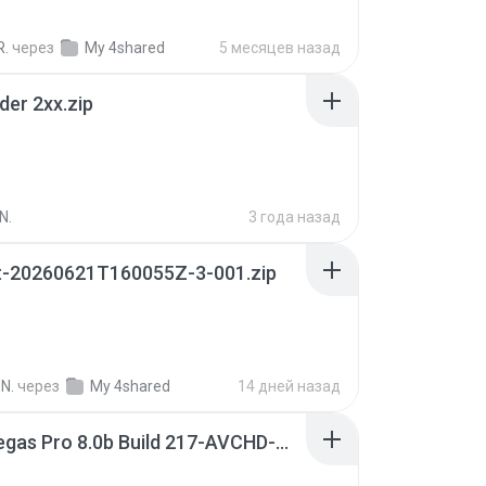
R.
через
My 4shared
5 месяцев назад
der 2xx.zip
N.
3 года назад
t-20260621T160055Z-3-001.zip
N.
через
My 4shared
14 дней назад
Sony Vegas Pro 8.0b Build 217-AVCHD-MPG-AC3 FIXED.7z