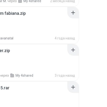
ir M.
через
My 4shared
2 месяца назад
m fabiana.zip
ravanatal
4 года назад
er.zip
через
My 4shared
3 года назад
5.rar