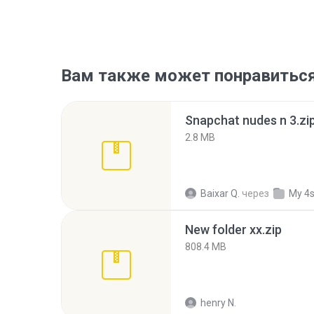
Вам также может понравитьс
Snapchat nudes n 3.zi
2.8 MB
Baixar Q.
через
My 4
New folder xx.zip
808.4 MB
henry N.