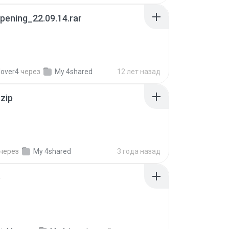
pening_22.09.14.rar
lover4
через
My 4shared
12 лет назад
.zip
через
My 4shared
3 года назад
p