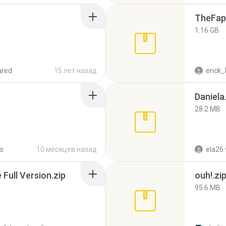
TheFap
1.16 GB
ared
15 лет назад
erick_
Daniela
28.2 MB
s
10 месяцев назад
ela26
ull Version.zip
ouh!.zi
95.6 MB