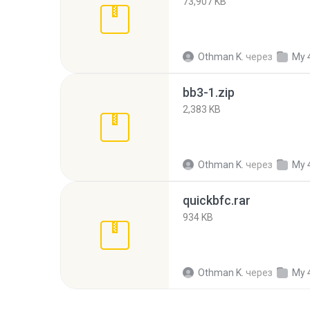
73,907 KB
Othman K.
через
My 
bb3-1.zip
2,383 KB
Othman K.
через
My 
quickbfc.rar
934 KB
Othman K.
через
My 