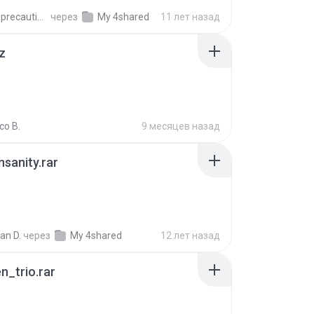
extra_precautions
через
My 4shared
11 лет назад
z
co B.
9 месяцев назад
Insanity.rar
ian D.
через
My 4shared
12 лет назад
n_trio.rar