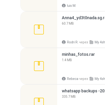
luis M.
Anna4_yd3t0nada.sg.r
60.7 MB
Rodri R.
через
My 4s
minhas_fotos.rar
1.4 MB
Rebeca
через
My 4s
335.7 MB