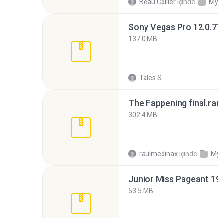
Beau Collier
içinde
My
137.0 MB
Tales S.
The Fappening final.ra
302.4 MB
raulmedinax
içinde
My
53.5 MB