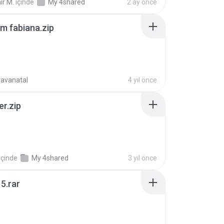
ir M.
içinde
My 4shared
2 ay önce
m fabiana.zip
ravanatal
4 yıl önce
er.zip
içinde
My 4shared
3 yıl önce
5.rar