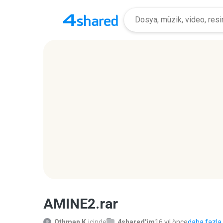
AMINE2.rar
Othman K.
içinde
4shared'im
16 yıl önce
daha fazla.