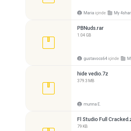
Maria
içinde
My 4sha
PBNuds.rar
1.04 GB
gustavocs64
içinde
M
hide vedio.7z
379.3 MB
munna E.
Fl Studio Full Cracked.
79 KB