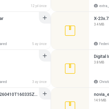
12 yıl önce
ar
X-23x.7
3.4 MB
ared
5 ay önce
Federi
Digital 
3.8 MB
ared
3 ay önce
Christ
whatsapp backups -20260410T160335Z-3-001.zip
novia_e
14.9 MB