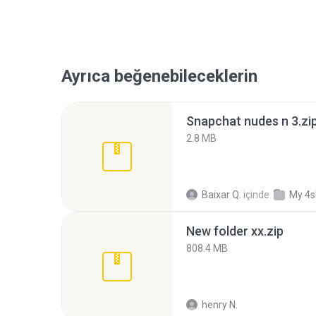
Ayrıca beğenebileceklerin
Snapchat nudes n 3.zi
2.8 MB
Baixar Q.
içinde
My 4s
New folder xx.zip
808.4 MB
henry N.