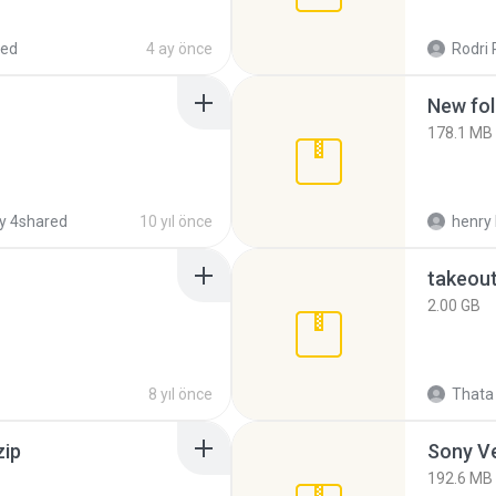
red
4 ay önce
Rodri 
New fol
178.1 MB
y 4shared
10 yıl önce
henry 
takeou
2.00 GB
8 yıl önce
Thata 
zip
192.6 MB