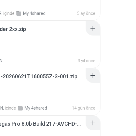
R.
içinde
My 4shared
5 ay önce
der 2xx.zip
N.
3 yıl önce
t-20260621T160055Z-3-001.zip
N.
içinde
My 4shared
14 gün önce
Sony Vegas Pro 8.0b Build 217-AVCHD-MPG-AC3 FIXED.7z