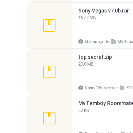
Sony Vegas v7.0b.rar
167.2 MB
khinao
içinde
My 4sha
top secret.zip
20.6 MB
Vasni Vhuo
içinde
ZIP
My Femboy Roommate F
62 KB