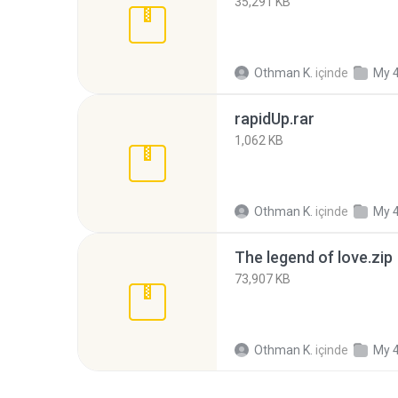
35,291 KB
Othman K.
içinde
My 
rapidUp.rar
1,062 KB
Othman K.
içinde
My 
The legend of love.zip
73,907 KB
Othman K.
içinde
My 