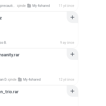
extra_precautions
içinde
My 4shared
11 yıl önce
z
co B.
9 ay önce
Insanity.rar
ian D.
içinde
My 4shared
12 yıl önce
n_trio.rar