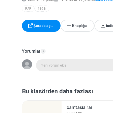
RAR
180 B
Şurada aç…
Kitaplığa
İndi
Yorumlar
0
Yeni yorum ekle
Bu klasörden daha fazlası
camtasia.rar