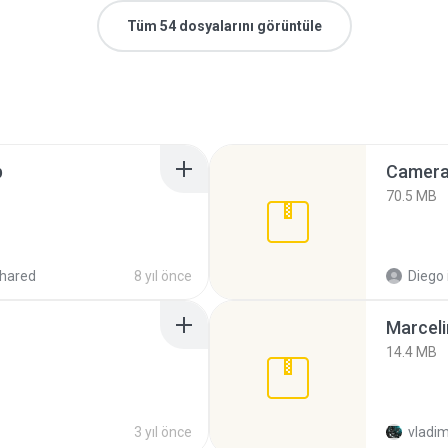
Tüm 54 dosyalarını görüntüle
p
Camera 
70.5 MB
hared
8 yıl önce
Diego
Marceli
14.4 MB
3 yıl önce
vladim