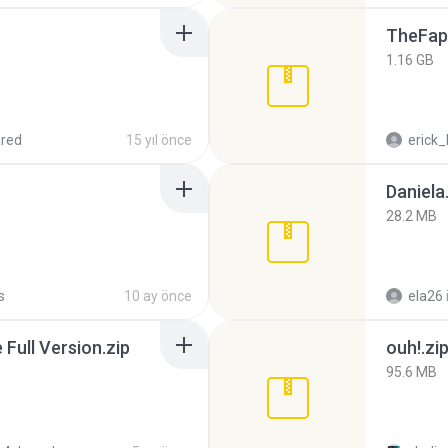
TheFap
1.16 GB
red
15 yıl önce
erick_
Daniela
28.2 MB
s
10 ay önce
ela26
ull Version.zip
ouh!.zi
95.6 MB