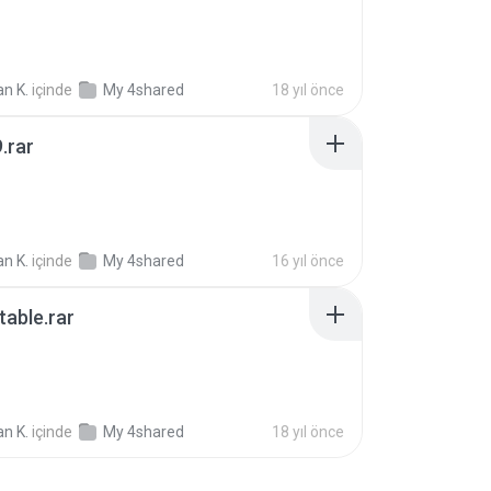
n K.
içinde
My 4shared
18 yıl önce
.rar
B
n K.
içinde
My 4shared
16 yıl önce
able.rar
B
n K.
içinde
My 4shared
18 yıl önce