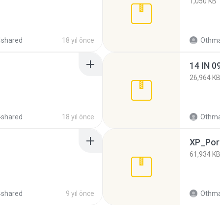
1,050 KB
4shared
18 yıl önce
Othma
14 IN 09
26,964 K
4shared
18 yıl önce
Othma
XP_Port
61,934 K
4shared
9 yıl önce
Othma