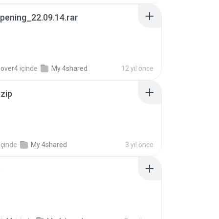
pening_22.09.14.rar
lover4
içinde
My 4shared
12 yıl önce
.zip
içinde
My 4shared
3 yıl önce
p