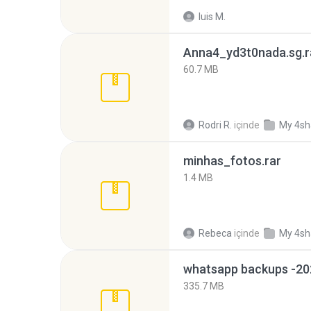
luis M.
Anna4_yd3t0nada.sg.r
60.7 MB
Rodri R.
içinde
My 4sh
minhas_fotos.rar
1.4 MB
Rebeca
içinde
My 4sh
335.7 MB