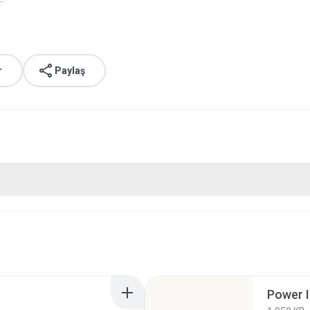
r
Paylaş
Power I