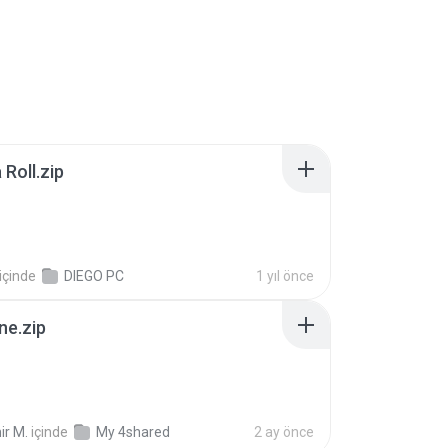
Roll.zip
içinde
DIEGO PC
1 yıl önce
ne.zip
ir M.
içinde
My 4shared
2 ay önce