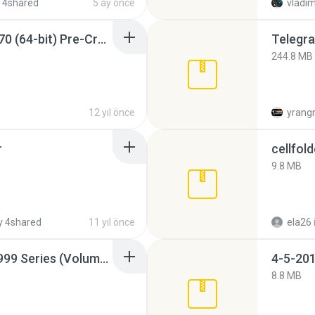
 4shared
5 ay önce
vladim
Sony Vegas Pro 12.0.770 (64-bit) Pre-Cracked.zip
Telegra
244.8 MB
12 yıl önce
yrang
r
cellfold
9.8 MB
 4shared
11 yıl önce
ela26
Junior Miss Pageant 1999 Series (Volume I Part I NC 6).7z
4-5-201
8.8 MB