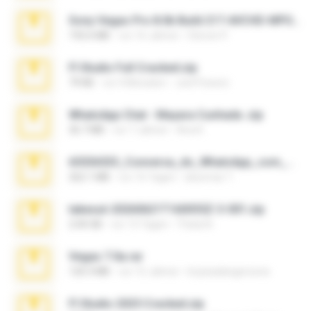
Sony Vegas Pro 8.0b Build 217-AVCHD-MPG-AC3 FIXED.7z
192.6 MB
vor 16 Jahren
Steven P.
Fl Studio Full Cracked.zip
79 KB
vor 4 Monaten
Joel Powers
WhatsApp Chat - Mayara Cunhada .zip
36.7 MB
vor 7 Jahren
Ana K.
65536533_Conversa_do_WhatsApp_com_Meu_Esposo.zip
262.1 MB
vor 16 Tagen
desomar T.
takeout-20260621T160055Z-3-001.zip
2.00 GB
vor 13 Tagen
Thata N.
Vegas 7.0a.rar
120.3 MB
vor 15 Jahren
boyisadangerzone
Fl Studio 2025 Cracked.zip