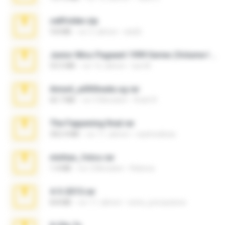
cellfolder.zip
9.8 MB
vor 3 Jahren
ela26
Junior Miss Pageant 1999 Series (Volume I Part I NC 6).7z
53.5 MB
vor 12 Jahren
luis M.
Anna4_yd3t0nada.sg.rar
60.7 MB
vor 5 Monaten
Rodri R.
The Fappening final.rar
302.4 MB
vor 11 Jahren
raulmedinax
minhas_fotos.rar
1.4 MB
vor 2 Monaten
Rebeca
4-5-2015.rar
8.8 MB
vor 11 Jahren
extra_precautions