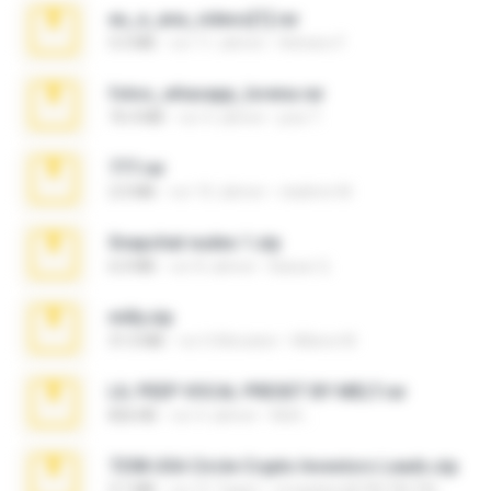
eu_e_ana_videos[1].rar
5.5 MB
vor 11 Jahren
Adriano F.
fotos_whasapp_lorena.rar
76.4 MB
vor 4 Jahren
jose T.
777.rar
2.0 MB
vor 10 Jahren
vladimir M.
Snapchat nudes 1.zip
6.0 MB
vor 8 Jahren
Baixar Q.
milly.zip
31.0 MB
vor 6 Monaten
Milene M.
LIL PEEP VOCAL PRESET BY MELT.rar
826 KB
vor 4 Jahren
Melt ..
7258 USA Circle Crypto Investors Leads.zip
3.1 MB
vor 21 Tagen
cmqadeer@786786786