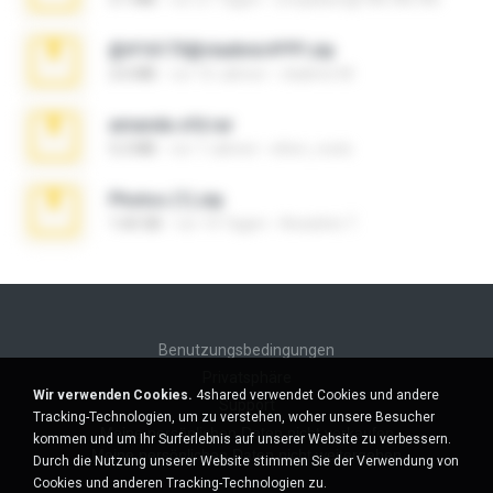
@#16173@vladimir#!!!!!!.zip
2.6 MB
vor 10 Jahren
vladimir M.
amanda sfd.rar
5.2 MB
vor 7 Jahren
elton_roots
Photos (1).zip
1.60 GB
vor 14 Tagen
Anacleto T.
Benutzungsbedingungen
Privatsphäre
Wir verwenden Cookies.
4shared verwendet Cookies und andere
Support
Tracking-Technologien, um zu verstehen, woher unsere Besucher
Meine persönlichen Daten nicht verkaufen
kommen und um Ihr Surferlebnis auf unserer Website zu verbessern.
Meine persönlichen Daten nicht weitergeben
Durch die Nutzung unserer Website stimmen Sie der Verwendung von
Cookies und anderen Tracking-Technologien zu.