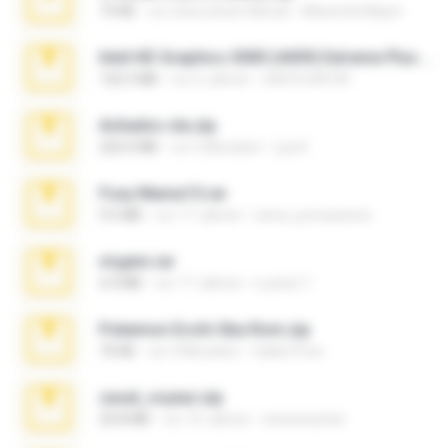
73 KB
vor etwa einem Monat
Maverick Mayer
Intel HD Graphics 3000 (4459) Extreme Plus 2.0.zip
126.5 MB
vor 6 Jahren
nIGHTmAYOR
Achados sla.zip
220.0 MB
vor 5 Monaten
Lya K.
Foxy Mama15.rar
9.5 MB
vor 17 Jahren
extra_precautions
virgem.rar
4.4 MB
vor 17 Jahren
Lucinei 7.
Pokemon Ecchi Gba Rom.zip
70 KB
vor 4 Monaten
Caleb Price
casal_voyeur.zip
20.8 MB
vor 15 Jahren
netowescher