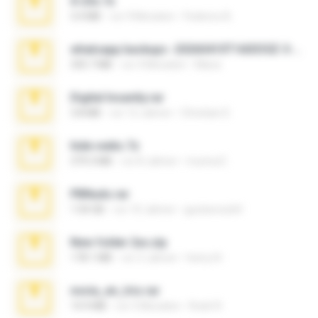
X-23x.7z
3.4 MB
vor 9 Monaten
Federico B.
whatsapp backups -20260410T160335Z-3-001.zip
335.7 MB
vor 4 Monaten
Maria
Digital Insanity.rar
3.8 MB
vor 12 Jahren
Christian D.
hide vedio.7z
379.3 MB
vor 8 Jahren
munna E.
PBNuds.rar
1.04 GB
vor 10 Jahren
gustavocs64
New folder 2xx.zip
178.1 MB
vor 3 Jahren
henry N.
novia_en_trio.rar
14.9 MB
vor 5 Monaten
Rodri R.