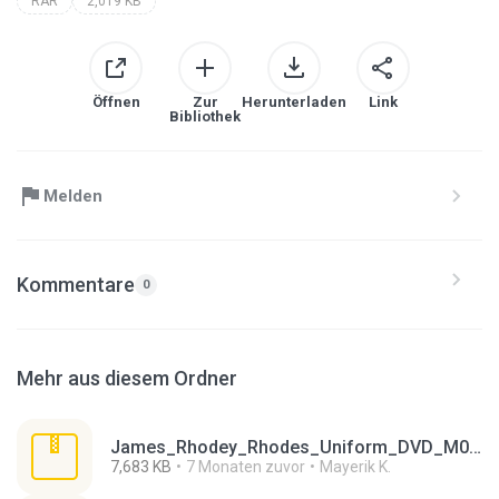
RAR
2,019 KB
Öffnen
Zur
Herunterladen
Link
Bibliothek
Melden
Kommentare
0
Mehr aus diesem Ordner
James_Rhodey_Rhodes_Uniform_DVD_M05A.rar
7,683 KB
7 Monaten zuvor
Mayerik K.