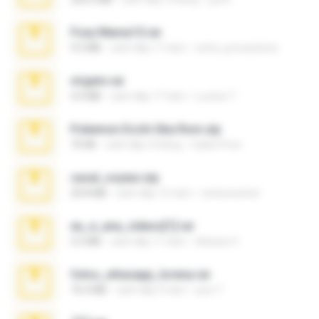
Foxy Mama15.rar
9.5 MB
cách đây 17 năm
extra_precautions
virgem.rar
4.4 MB
cách đây 17 năm
Lucinei 7.
Pokemon Ecchi Gba Rom.zip
70 KB
cách đây 4 tháng
Caleb Price
casal_voyeur.zip
20.8 MB
cách đây 15 năm
netowescher
eu_e_ana_videos[1].rar
5.5 MB
cách đây 11 năm
Adriano F.
fotos_whasapp_lorena.rar
76.4 MB
cách đây 4 năm
jose T.