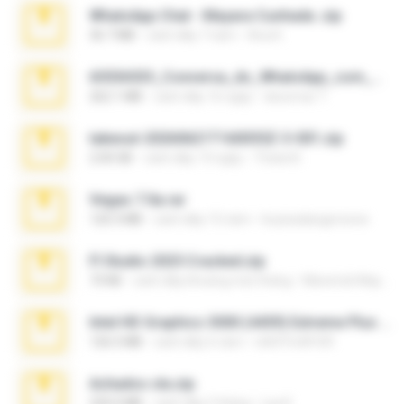
WhatsApp Chat - Mayara Cunhada .zip
36.7 MB
cách đây 7 năm
Ana K.
65536533_Conversa_do_WhatsApp_com_Meu_Esposo.zip
262.1 MB
cách đây 16 ngày
desomar T.
takeout-20260621T160055Z-3-001.zip
2.00 GB
cách đây 13 ngày
Thata N.
Vegas 7.0a.rar
120.3 MB
cách đây 15 năm
boyisadangerzone
Fl Studio 2025 Cracked.zip
73 KB
cách đây khoảng một tháng
Maverick Mayer
Intel HD Graphics 3000 (4459) Extreme Plus 2.0.zip
126.5 MB
cách đây 6 năm
nIGHTmAYOR
Achados sla.zip
220.0 MB
cách đây 5 tháng
Lya K.