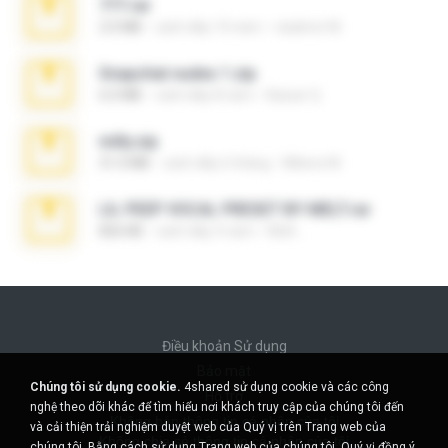
777.rar
2.0 MB
cách đây 10 năm
vladimir M.
Snapchat nudes 1.zip
6.0 MB
cách đây 8 năm
Baixar Q.
milly.zip
31.0 MB
cách đây 6 tháng
Milene M.
LIL PEEP VOCAL PRESET BY MELT.rar
826 KB
cách đây 4 năm
Melt ..
Điều khoản Sử dụng
Bảo mật
Chúng tôi sử dụng cookie.
4shared sử dụng cookie và các công
Hỗ trợ
nghệ theo dõi khác để tìm hiểu nơi khách truy cập của chúng tôi đến
Không bán thông tin cá nhân của tôi
và cải thiện trải nghiệm duyệt web của Quý vị trên Trang web của
Không chia sẻ thông tin cá nhân của tôi
chúng tôi. Bằng cách sử dụng Trang web của chúng tôi, Quý vị đồng ý