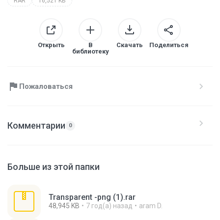
RAR
16,521 KB
Открыть
В
Скачать
Поделиться
библиотеку
Пожаловаться
Комментарии
0
Больше из этой папки
Transparent -png (1).rar
48,945 KB
7 год(а) назад
aram D.