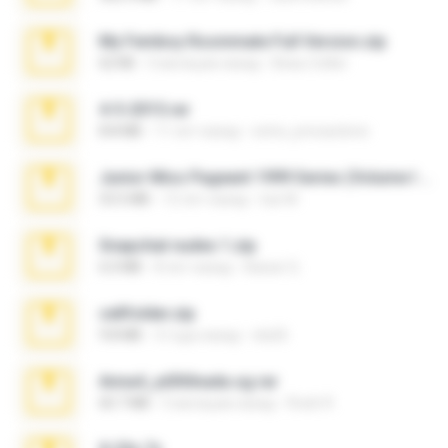
My Femboy Roommate Full Version.zip
62 KB
5 месяцев назад
Beau Collier
4-5-2015.rar
8.8 MB
11 лет назад
extra_precautions
Junior Miss Pageant 1999 Series (Volume I Part I NC 6).7z
53.5 MB
12 лет назад
luis M.
Snapchat nudes 1.zip
6.0 MB
8 лет назад
Baixar Q.
cellfolder.zip
9.8 MB
3 года назад
ela26
Anna4_yd3t0nada.sg.rar
60.7 MB
5 месяцев назад
Rodri R.