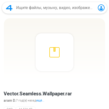
Vector.Seamless.Wallpaper.rar
aram D.
7 год(а) назад
ещё...