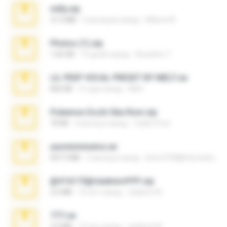
milly.zip
31.0 MB
6 месяцев назад
Milene M.
Photos (1).zip
1.60 GB
16 дней назад
Anacleto T.
LIL PEEP VOCAL PRESET BY MELT.rar
826 KB
4 года назад
Melt ..
Pokemon Ecchi Gba Rom.zip
70 KB
4 месяца назад
Caleb Price
yasminmineira.rar
647.5 MB
2 месяца назад
letiro5708@fanchatu.com
@#16173@vladimir#!!!!!!.zip
2.6 MB
10 лет назад
vladimir M.
777.rar
2.0 MB
10 лет назад
vladimir M.