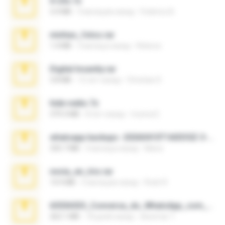
X-23x.7z
3.4 MB
9 месяцев назад
Federico B.
minhas_fotos.rar
1.4 MB
3 месяца назад
Rebeca
Digital Insanity.rar
3.8 MB
12 лет назад
Christian D.
hide vedio.7z
379.3 MB
8 лет назад
munna E.
whatsapp backups -20260410T160335Z-3-001.zip
335.7 MB
4 месяца назад
Maria
novia_en_trio.rar
14.9 MB
5 месяцев назад
Rodri R.
65536533_Conversa_do_WhatsApp_com_Meu_Esposo.zip
262.1 MB
18 дней назад
desomar T.