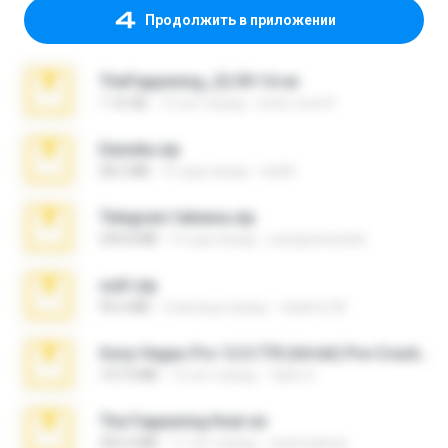
Продолжить в приложении
TheFappening_22.09.14.rar
1.16 GB
12 лет назад
erick_lover4
Daniela.zip
28.2 MB
3 года назад
ela26
Telegram fabiana.zip
244.8 MB
4 года назад
yrangravanatal
ouh!.zip
95.6 MB
2 месяца назад
vladimir M.
Sony Vegas Pro 12.0.770 (64-bit) Pre-Cracked.zip
137.0 MB
12 лет назад
Tales S.
The Fappening final.rar
302.4 MB
11 лет назад
raulmedinax