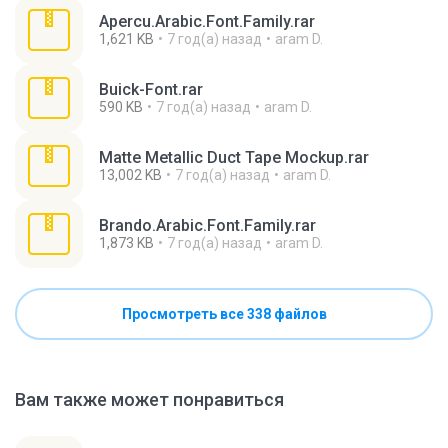
Apercu.Arabic.Font.Family.rar
1,621 KB
7 год(а) назад
aram D.
Buick-Font.rar
590 KB
7 год(а) назад
aram D.
Matte Metallic Duct Tape Mockup.rar
13,002 KB
7 год(а) назад
aram D.
Brando.Arabic.Font.Family.rar
1,873 KB
7 год(а) назад
aram D.
Просмотреть все 338 файлов
Вам также может понравиться