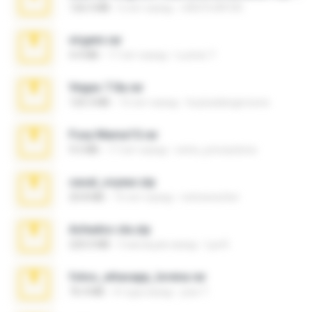
126.5 MB
6 лет назад
nIGHTmAYOR
virgem.rar
4.4 MB
17 лет назад
Lucinei 7.
Vegas 7.0a.rar
120.3 MB
15 лет назад
boyisadangerzone
Foxy Mama15.rar
9.5 MB
17 лет назад
extra_precautions
casal_voyeur.zip
20.8 MB
15 лет назад
netowescher
Achados sla.zip
220.0 MB
5 месяцев назад
Lya K.
fotos_whasapp_lorena.rar
76.4 MB
4 года назад
jose T.