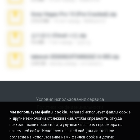
Sony Vegas Pro 13 (Pre-Cracked).zip
272.0 MB
10 лет назад
Mellicent D.
김지윤의 iCloud 사진.zip
9.6 MB
7 лет назад
성경 김.
takeout-20260624T040626Z-6-003.zip
2.00 GB
месяц назад
อรรถพงษ์ บ.
Условия использования сервиса
Политика конфиденциальности
Мы используем файлы cookie.
4shared использует файлы cookie
Поддержка
и другие технологии отслеживания, чтобы определить, откуда
Не продавать мои персональные данные
приходят наши посетители, и улучшить ваш опыт просмотра на
Не передавать мои персональные данные
нашем веб-сайте. Используя наш веб-сайт, вы даете свое
согласие на использование нами файлов cookie и других