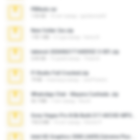
PBNuds.rar
1.04 GB
10 лет назад
gustavocs64
New folder 2xx.zip
178.1 MB
3 года назад
henry N.
takeout-20260621T160055Z-3-001.zip
2.00 GB
15 дней назад
Thata N.
Fl Studio Full Cracked.zip
79 KB
4 месяца назад
Joel Powers
WhatsApp Chat - Mayara Cunhada .zip
36.7 MB
7 лет назад
Ana K.
Sony Vegas Pro 8.0b Build 217-AVCHD-MPG-AC3 FIXED.7z
192.6 MB
16 лет назад
Steven P.
Intel HD Graphics 3000 (4459) Extreme Plus 2.0.zip