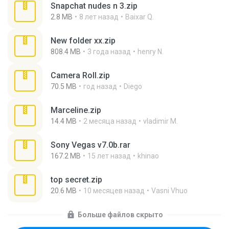
Snapchat nudes n 3.zip
2.8 MB
8 лет назад
Baixar Q.
New folder xx.zip
808.4 MB
3 года назад
henry N.
Camera Roll.zip
70.5 MB
год назад
Diego
Marceline.zip
14.4 MB
2 месяца назад
vladimir M.
Sony Vegas v7.0b.rar
167.2 MB
15 лет назад
khinao
top secret.zip
20.6 MB
10 месяцев назад
Vasni Vhuo
Больше файлов скрыто