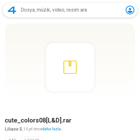
cute_colors08[L&D].rar
Liliane S.
13 yıl önce
daha fazla...