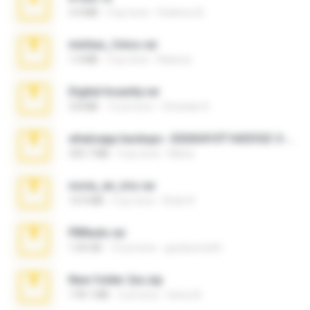
3.4 MB
9 ay önce
Federico B.
minhas_fotos.rar
1.4 MB
3 ay önce
Rebeca
Digital Insanity.rar
3.8 MB
12 yıl önce
Christian D.
whatsapp backups -20260410T160335Z-3-001.zip
335.7 MB
4 ay önce
Maria
novia_en_trio.rar
14.9 MB
5 ay önce
Rodri R.
PBNuds.rar
1.04 GB
10 yıl önce
gustavocs64
New folder 2xx.zip
178.1 MB
3 yıl önce
henry N.