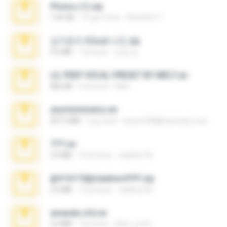
Photos (1).zip
1.60 GB
16 gün önce
Anacleto T.
김지윤의 iCloud 사진.zip
9.6 MB
7 yıl önce
성경 김.
LIL PEEP VOCAL PRESET BY MELT.rar
826 KB
4 yıl önce
Melt ..
yasminmineira.rar
647.5 MB
2 ay önce
letiro5708@fanchatu.com
777.rar
2.0 MB
10 yıl önce
vladimir M.
@#16173@vladimir#!!!!!!.zip
2.6 MB
10 yıl önce
vladimir M.
amanda sfd.rar
5.2 MB
7 yıl önce
elton_roots