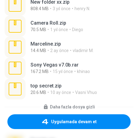
New folder xx.zip
808.4 MB
3 yıl önce
henry N.
Camera Roll.zip
70.5 MB
1 yıl önce
Diego
Marceline.zip
14.4 MB
2 ay önce
vladimir M.
Sony Vegas v7.0b.rar
167.2 MB
15 yıl önce
khinao
top secret.zip
20.6 MB
10 ay önce
Vasni Vhuo
Daha fazla dosya gizli
Uygulamada devam et