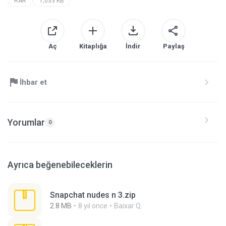
RAR
1,033 KB
Aç
Kitaplığa
İndir
Paylaş
İhbar et
Yorumlar
0
Ayrıca beğenebileceklerin
Snapchat nudes n 3.zip
2.8 MB
8 yıl önce
Baixar Q.