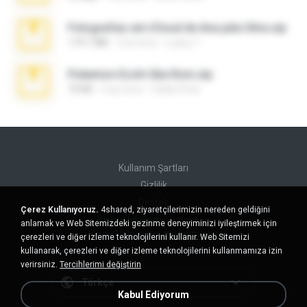
Fotografias em iCloud de Ana julia Silva.zip
174.7 MB
3 yıl önce
Luany T.
Pokemon Ecchi Gba Rom.zip
70 KB
4 ay önce
Caleb Price
Kullanım Şartları
Gizlilik
Destek
Çerez Kullanıyoruz.
4shared, ziyaretçilerimizin nereden geldiğini
Kişisel bilgilerimi satmayın
anlamak ve Web Sitemizdeki gezinme deneyiminizi iyileştirmek için
Kişisel bilgilerimi paylaşmayın
çerezleri ve diğer izleme teknolojilerini kullanır. Web Sitemizi
kullanarak, çerezleri ve diğer izleme teknolojilerini kullanmamıza izin
verirsiniz.
Tercihlerimi değiştirin
Türkçe
Kabul Ediyorum