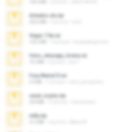
126.5 MB
6 yıl önce
nIGHTmAYOR
Achados sla.zip
220.0 MB
5 ay önce
Lya K.
Vegas 7.0a.rar
120.3 MB
15 yıl önce
boyisadangerzone
fotos_whasapp_lorena.rar
76.4 MB
4 yıl önce
jose T.
Foxy Mama15.rar
9.5 MB
17 yıl önce
extra_precautions
casal_voyeur.zip
20.8 MB
15 yıl önce
netowescher
milly.zip
31.0 MB
6 ay önce
Milene M.