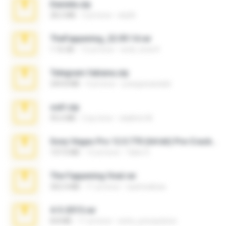
Daniela.zip
28.2 MB
3 yıl önce
ela26
TheFappening_22.09.14.rar
1.16 GB
12 yıl önce
erick_lover4
Telegram fabiana.zip
244.8 MB
4 yıl önce
yrangravanatal
ouh!.zip
95.6 MB
2 ay önce
vladimir M.
Sony Vegas Pro 12.0.770 (64-bit) Pre-Cracked.zip
137.0 MB
12 yıl önce
Tales S.
The Fappening final.rar
302.4 MB
11 yıl önce
raulmedinax
4-5-2015.rar
8.8 MB
11 yıl önce
extra_precautions