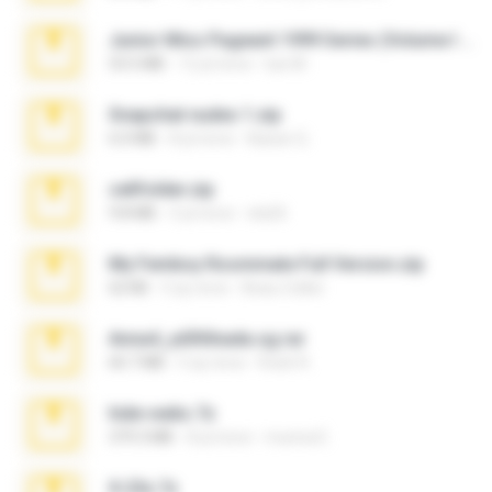
Junior Miss Pageant 1999 Series (Volume I Part I NC 6).7z
53.5 MB
12 yıl önce
luis M.
Snapchat nudes 1.zip
6.0 MB
8 yıl önce
Baixar Q.
cellfolder.zip
9.8 MB
3 yıl önce
ela26
My Femboy Roommate Full Version.zip
62 KB
5 ay önce
Beau Collier
Anna4_yd3t0nada.sg.rar
60.7 MB
5 ay önce
Rodri R.
hide vedio.7z
379.3 MB
8 yıl önce
munna E.
X-23x.7z