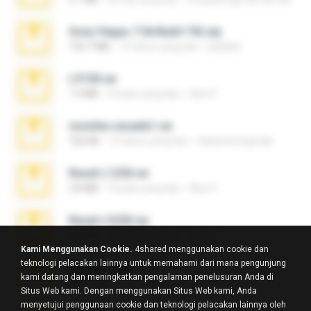
Sony Vegas 7.0d Build 192.zip
133.7 MB
13 tahun yang lalu
edukblo
L3150.rar
1.3 MB
6 bulan yang lalu
Alex P.
novinha casada1.rar
720 KB
15 tahun yang lalu
fabianointegrado
Reset L1250.rar
2.8 MB
3 bulan yang lalu
Alex P.
Reset L3250.rar
2.8 MB
2 bulan yang lalu
Alex P.
Kami Menggunakan Cookie.
4shared menggunakan cookie dan
teknologi pelacakan lainnya untuk memahami dari mana pengunjung
vazada 1.rar
kami datang dan meningkatkan pengalaman penelusuran Anda di
241.8 MB
2 bulan yang lalu
Ulysses L.
Situs Web kami. Dengan menggunakan Situs Web kami, Anda
menyetujui penggunaan cookie dan teknologi pelacakan lainnya oleh