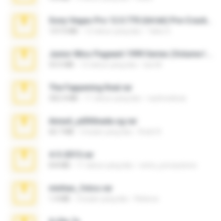
Sony Vegas Pro 12.0.770 (64-bit) Pre-Cracked.zip
137.0 MB
12 tahun yang lalu
Tales S.
Junior Miss Pageant 1999 Series (Volume I Part I NC 6).7z
53.5 MB
12 tahun yang lalu
luis M.
The Fappening final.rar
302.4 MB
11 tahun yang lalu
raulmedinax
Anna4_yd3t0nada.sg.rar
60.7 MB
5 bulan yang lalu
Rodri R.
4-5-2015.rar
8.8 MB
11 tahun yang lalu
extra_precautions
minhas_fotos.rar
1.4 MB
2 bulan yang lalu
Rebeca