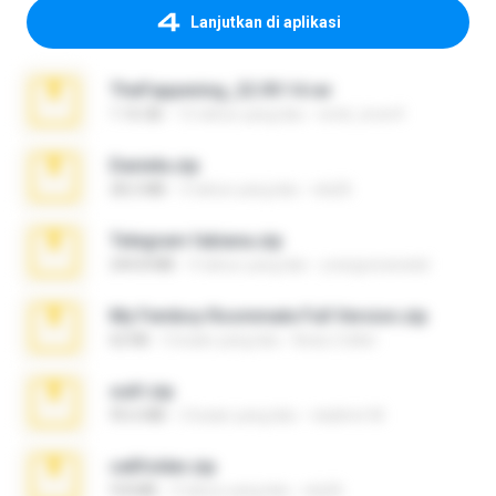
Lanjutkan di aplikasi
TheFappening_22.09.14.rar
1.16 GB
12 tahun yang lalu
erick_lover4
Daniela.zip
28.2 MB
3 tahun yang lalu
ela26
Telegram fabiana.zip
244.8 MB
4 tahun yang lalu
yrangravanatal
My Femboy Roommate Full Version.zip
62 KB
5 bulan yang lalu
Beau Collier
ouh!.zip
95.6 MB
2 bulan yang lalu
vladimir M.
cellfolder.zip
9.8 MB
3 tahun yang lalu
ela26