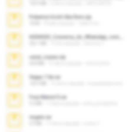
126.5 MB
6 tahun yang lalu
nIGHTmAYOR
Pokemon Ecchi Gba Rom.zip
70 KB
4 bulan yang lalu
Caleb Price
65536533_Conversa_do_WhatsApp_com_Meu_Esposo.zip
262.1 MB
15 hari yang lalu
desomar T.
casal_voyeur.zip
20.8 MB
15 tahun yang lalu
netowescher
Vegas 7.0a.rar
120.3 MB
15 tahun yang lalu
boyisadangerzone
Foxy Mama15.rar
9.5 MB
17 tahun yang lalu
extra_precautions
virgem.rar
4.4 MB
17 tahun yang lalu
Lucinei 7.