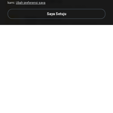
Lembranças EX!!.rar
kami.
Ubah preferensi saya
159.6 MB
11 tahun yang lalu
Étori A.
Saya Setuju
Perdeu o celular.rar
323 KB
17 tahun yang lalu
plantaopiriguete
Videos caseiros.rar
89.4 MB
10 bulan yang lalu
maninho B.
Fotografias em iCloud de Ana julia Silva.zip
174.7 MB
3 tahun yang lalu
Luany T.
AMANDA DE GOIAS , MOCA DA PAPELARIA .rar
6.3 MB
15 tahun yang lalu
daniela_kabi
tava no pendrive.zip
328.3 MB
12 tahun yang lalu
naatr N.
L4150-L4160.rar
5.0 MB
3 bulan yang lalu
Alex P.