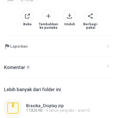
RAR
6,778 KB
Buka
Tambahkan
Unduh
Berbagi-
ke pustaka
pakai
Laporkan
Komentar
0
Lebih banyak dari folder ini
Brasika_Display.zip
17,826 KB
5 tahun yang lalu
aram D.