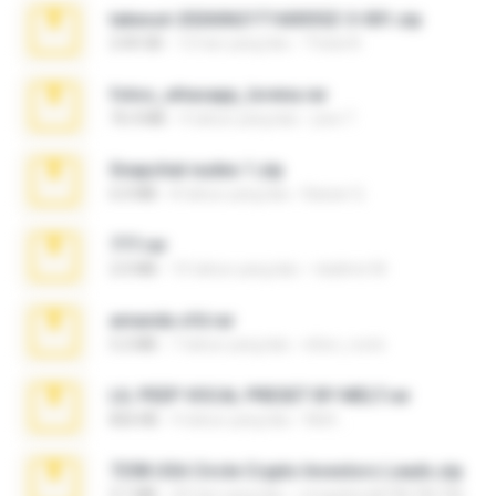
takeout-20260621T160055Z-3-001.zip
2.00 GB
12 hari yang lalu
Thata N.
fotos_whasapp_lorena.rar
76.4 MB
4 tahun yang lalu
jose T.
Snapchat nudes 1.zip
6.0 MB
8 tahun yang lalu
Baixar Q.
777.rar
2.0 MB
10 tahun yang lalu
vladimir M.
amanda sfd.rar
5.2 MB
7 tahun yang lalu
elton_roots
LIL PEEP VOCAL PRESET BY MELT.rar
826 KB
4 tahun yang lalu
Melt ..
7258 USA Circle Crypto Investors Leads.zip
3.1 MB
20 hari yang lalu
cmqadeer@786786786