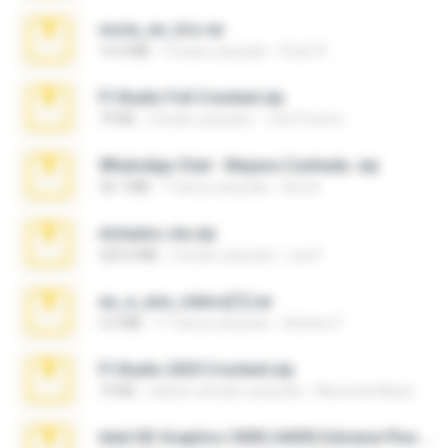
novia_en_trio.rar
14.9 MB
5 bulan yang lalu
Rodri R.
Fl Studio Full Cracked.zip
79 KB
4 bulan yang lalu
Joel Powers
WhatsApp Chat - Mayara Cunhada .zip
36.7 MB
7 tahun yang lalu
Ana K.
Achados sla.zip
220.0 MB
5 bulan yang lalu
Lya K.
eu_e_ana_videos[1].rar
5.5 MB
11 tahun yang lalu
Adriano F.
Fl Studio 2025 Cracked.zip
73 KB
sekitar sebulan yang lalu
Maverick Mayer
Intel HD Graphics 3000 (4459) Extreme Plus 2.0.zip