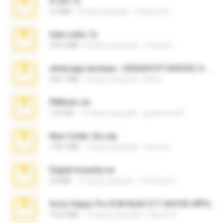
X-23x.7z
3.4 MB
9 bulan yang lalu
Federico B.
hide vedio.7z
379.3 MB
8 tahun yang lalu
munna E.
whatsapp backups -20260410T160335Z-3-001.zip
335.7 MB
4 bulan yang lalu
Maria
PBNuds.rar
1.04 GB
10 tahun yang lalu
gustavocs64
New folder 2xx.zip
178.1 MB
3 tahun yang lalu
henry N.
Digital Insanity.rar
3.8 MB
12 tahun yang lalu
Christian D.
Sony Vegas Pro 8.0b Build 217-AVCHD-MPG-AC3 FIXED.7z
192.6 MB
16 tahun yang lalu
Steven P.