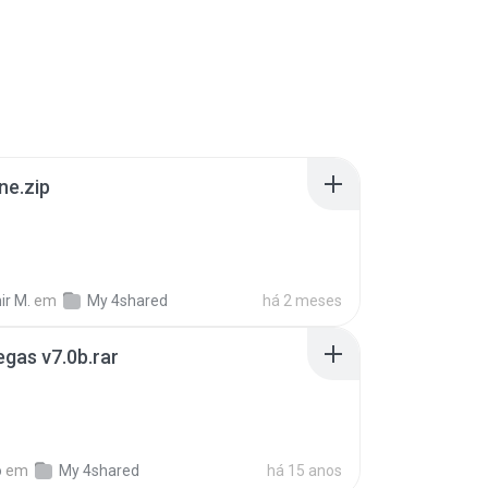
ne.zip
ir M.
em
My 4shared
há 2 meses
gas v7.0b.rar
o
em
My 4shared
há 15 anos