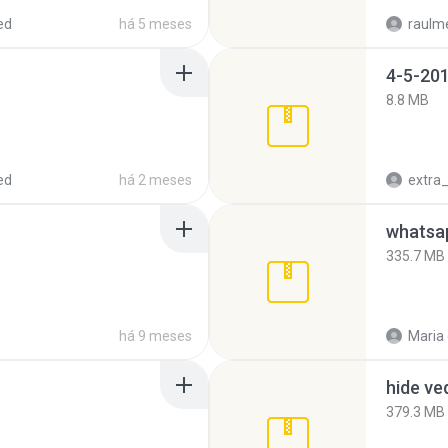
ed
há 5 meses
raulm
4-5-201
8.8 MB
ed
há 2 meses
335.7 MB
há 9 meses
Maria
hide ve
379.3 MB