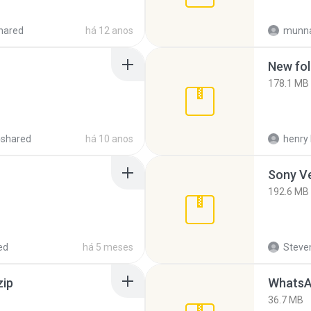
hared
há 12 anos
munna
New fol
178.1 MB
4shared
há 10 anos
henry 
192.6 MB
ed
há 5 meses
Steven
zip
WhatsA
36.7 MB