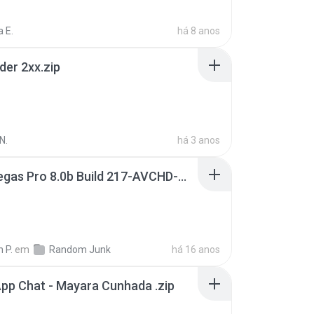
 E.
há 8 anos
der 2xx.zip
N.
há 3 anos
Sony Vegas Pro 8.0b Build 217-AVCHD-MPG-AC3 FIXED.7z
 P.
em
Random Junk
há 16 anos
pp Chat - Mayara Cunhada .zip