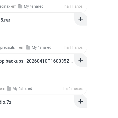
edinax
em
My 4shared
há 11 anos
5.rar
extra_precautions
em
My 4shared
há 11 anos
whatsapp backups -20260410T160335Z-3-001.zip
em
My 4shared
há 4 meses
dio.7z