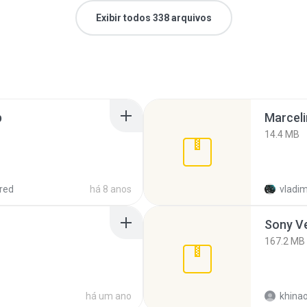
Exibir todos 338 arquivos
p
Marceli
14.4 MB
red
há 8 anos
vladim
Sony Ve
167.2 MB
há um ano
khina