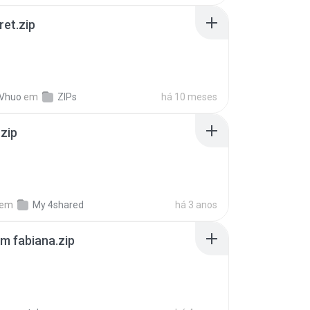
ret.zip
 Vhuo
em
ZIPs
há 10 meses
.zip
em
My 4shared
há 3 anos
m fabiana.zip