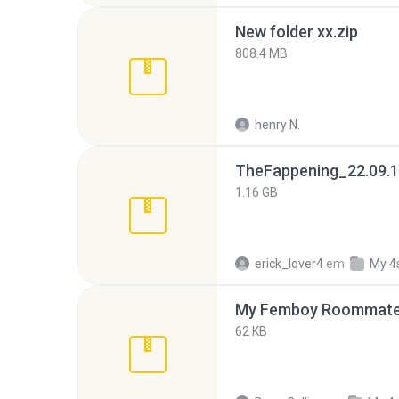
New folder xx.zip
808.4 MB
henry N.
TheFappening_22.09.1
1.16 GB
erick_lover4
em
My 4
My Femboy Roommate F
62 KB