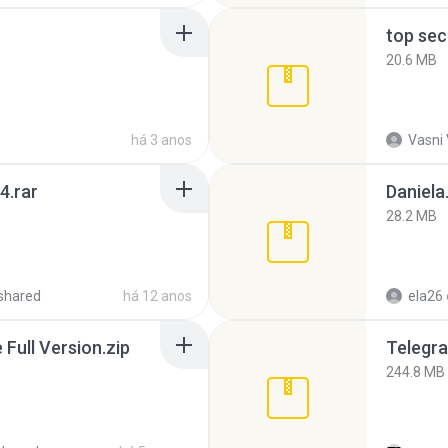
top sec
20.6 MB
há 3 anos
Vasni
4.rar
Daniela
28.2 MB
shared
há 12 anos
ela26
ull Version.zip
Telegra
244.8 MB