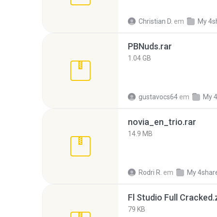
Christian D.
em
My 4s
PBNuds.rar
1.04 GB
gustavocs64
em
My 
novia_en_trio.rar
14.9 MB
Rodri R.
em
My 4shar
Fl Studio Full Cracked.
79 KB