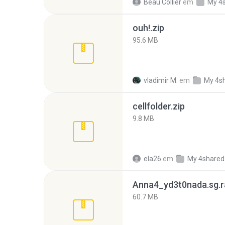
Beau Collier
em
My 4
ouh!.zip
95.6 MB
vladimir M.
em
My 4s
cellfolder.zip
9.8 MB
ela26
em
My 4shared
Anna4_yd3t0nada.sg.r
60.7 MB