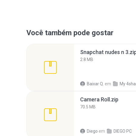
Você também pode gostar
Snapchat nudes n 3.zi
2.8 MB
Baixar Q.
em
My 4sha
Camera Roll.zip
70.5 MB
Diego
em
DIEGO PC