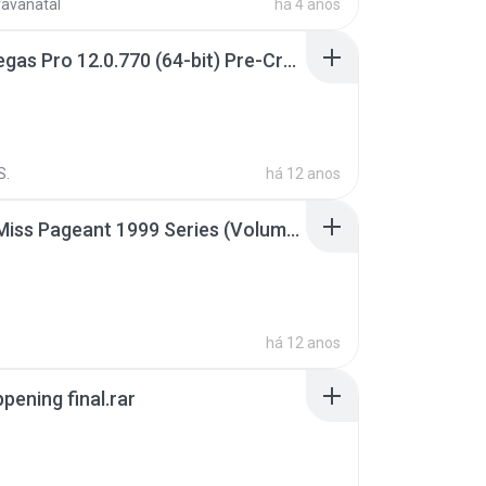
ravanatal
há 4 anos
Sony Vegas Pro 12.0.770 (64-bit) Pre-Cracked.zip
S.
há 12 anos
Junior Miss Pageant 1999 Series (Volume I Part I NC 6).7z
há 12 anos
pening final.rar