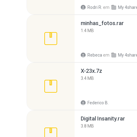
Rodri R.
em
My 4shar
minhas_fotos.rar
1.4 MB
Rebeca
em
My 4shar
X-23x.7z
3.4 MB
Federico B.
Digital Insanity.rar
3.8 MB