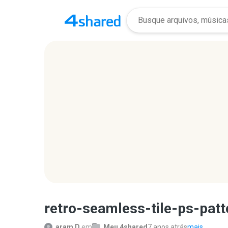
retro-seamless-tile-ps-patt
aram D.
em
Meu 4shared
7 anos atrás
mais...