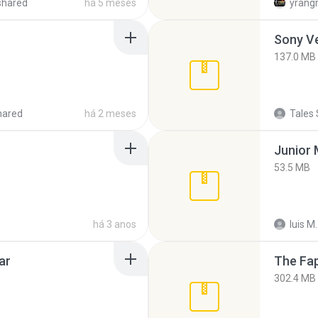
shared
há 5 meses
yrang
137.0 MB
hared
há 2 meses
Tales 
53.5 MB
há 3 anos
luis M.
ar
The Fap
302.4 MB