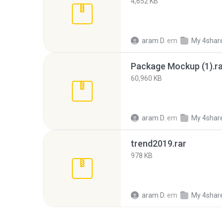
4,652 KB
aram D.
em
My 4shar
Package Mockup (1).r
60,960 KB
aram D.
em
My 4shar
trend2019.rar
978 KB
aram D.
em
My 4shar