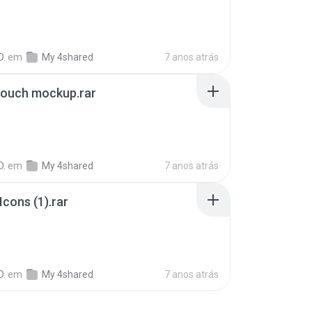
D.
em
My 4shared
7 anos atrás
pouch mockup.rar
D.
em
My 4shared
7 anos atrás
Icons (1).rar
D.
em
My 4shared
7 anos atrás