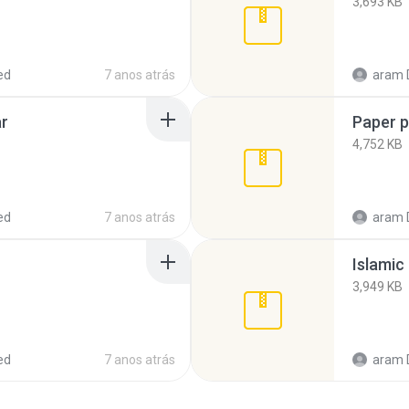
3,693 KB
ed
7 anos atrás
aram 
ar
Paper 
4,752 KB
ed
7 anos atrás
aram 
Islamic 
3,949 KB
ed
7 anos atrás
aram 