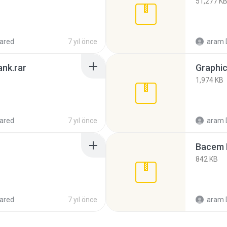
51,277 K
ared
7 yıl önce
aram 
nk.rar
1,974 KB
ared
7 yıl önce
aram 
Bacem F
842 KB
ared
7 yıl önce
aram 