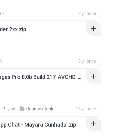
 E.
8 yıl önce
der 2xx.zip
N.
3 yıl önce
Sony Vegas Pro 8.0b Build 217-AVCHD-MPG-AC3 FIXED.7z
 P.
içinde
Random Junk
16 yıl önce
pp Chat - Mayara Cunhada .zip