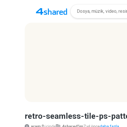
retro-seamless-tile-ps-patt
aram D.
içinde
4shared'im
7 yıl önce
daha fazla...