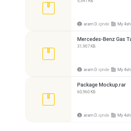
5,547 KB
aram D.
içinde
My 4sh
Mercedes-Benz Gas Ta
31,907 KB
aram D.
içinde
My 4sh
Package Mockup.rar
60,960 KB
aram D.
içinde
My 4sh