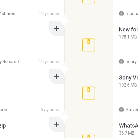
4shared
12 yıl önce
munna
New fol
178.1 MB
y 4shared
10 yıl önce
henry 
192.6 MB
ared
5 ay önce
Steven
zip
WhatsA
36.7 MB