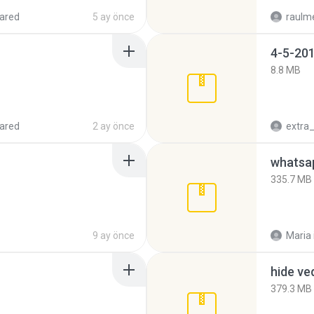
ared
5 ay önce
raulm
4-5-201
8.8 MB
ared
2 ay önce
335.7 MB
9 ay önce
Maria
hide ve
379.3 MB