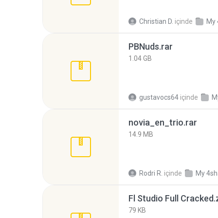
Christian D.
içinde
My 
PBNuds.rar
1.04 GB
gustavocs64
içinde
M
novia_en_trio.rar
14.9 MB
Rodri R.
içinde
My 4sh
Fl Studio Full Cracked.
79 KB