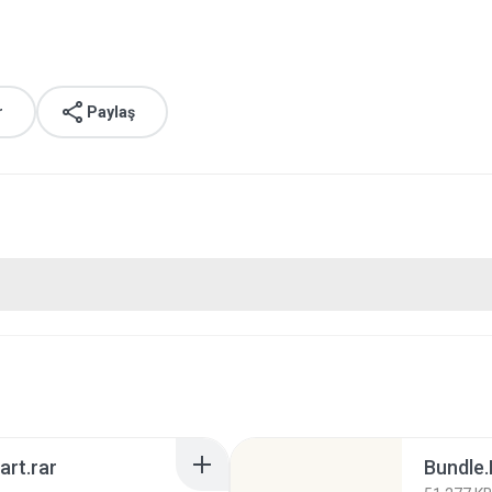
r
Paylaş
rt.rar
Bundle.