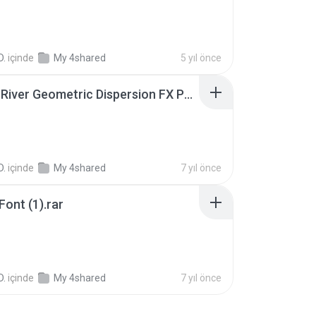
B
D.
içinde
My 4shared
5 yıl önce
GraphicRiver Geometric Dispersion FX Photoshop.rar
D.
içinde
My 4shared
7 yıl önce
ont (1).rar
D.
içinde
My 4shared
7 yıl önce