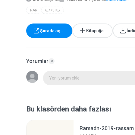
RAR
6,778 KB
Şurada aç…
Kitaplığa
İndi
Yorumlar
0
Yeni yorum ekle
Bu klasörden daha fazlası
Ramadn-2019-rassam a