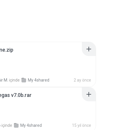
ne.zip
ir M.
içinde
My 4shared
2 ay önce
gas v7.0b.rar
o
içinde
My 4shared
15 yıl önce