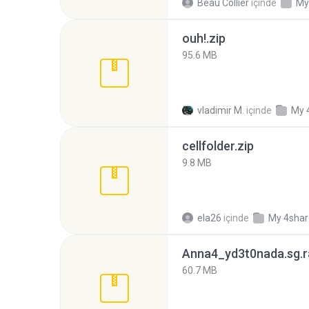
Beau Collier
içinde
My
ouh!.zip
95.6 MB
vladimir M.
içinde
My 
cellfolder.zip
9.8 MB
ela26
içinde
My 4sha
Anna4_yd3t0nada.sg.r
60.7 MB