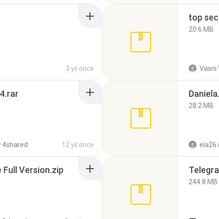
top sec
20.6 MB
3 yıl önce
Vasni
4.rar
Daniela
28.2 MB
 4shared
12 yıl önce
ela26
ull Version.zip
Telegra
244.8 MB