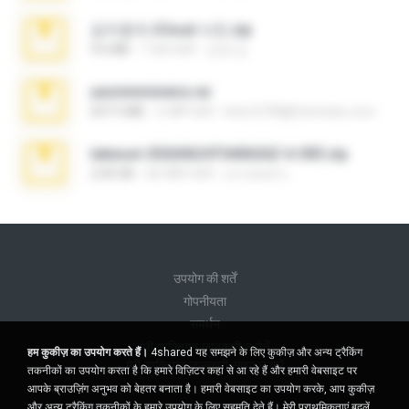
김지윤의 iCloud 사진.zip
9.6 MB
7 साल पहले
성경 김.
yasminmineira.rar
647.5 MB
2 महीने पहले
letiro5708@fanchatu.com
takeout-20260624T040626Z-6-003.zip
2.00 GB
एक महीना पहले
อรรถพงษ์ บ.
उपयोग की शर्तें
गोपनीयता
समर्थन
मेरी व्यक्तिगत जानकारी न बेचें
हम कुकीज़ का उपयोग करते हैं।
4shared यह समझने के लिए कुकीज़ और अन्य ट्रैकिंग
मेरी व्यक्तिगत जानकारी साझा न करें
तकनीकों का उपयोग करता है कि हमारे विज़िटर कहां से आ रहे हैं और हमारी वेबसाइट पर
आपके ब्राउज़िंग अनुभव को बेहतर बनाता है। हमारी वेबसाइट का उपयोग करके, आप कुकीज़
और अन्य ट्रैकिंग तकनीकों के हमारे उपयोग के लिए सहमति देते हैं।
मेरी प्राथमिकताएं बदलें