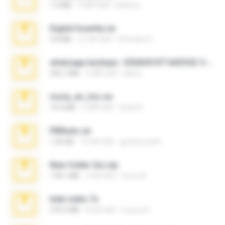
1.4 MB
3 महीने पहले
Rebeca
Digital Insanity.rar
3.8 MB
12 साल पहले
Christian D.
whatsapp backups -20260410T160335Z-3-001.zip
335.7 MB
4 महीने पहले
Maria
novia_en_trio.rar
14.9 MB
5 महीने पहले
Rodri R.
PBNuds.rar
1.04 GB
10 साल पहले
gustavocs64
New folder 2xx.zip
178.1 MB
3 साल पहले
henry N.
hide vedio.7z
379.3 MB
8 साल पहले
munna E.