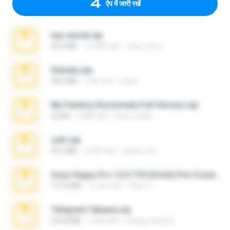
ऐप में जारी रखें
top secret.zip
20.6 MB
10 महीने पहले
Vasni Vhuo
Daniela.zip
28.2 MB
3 साल पहले
ela26
My Femboy Roommate Full Version.zip
62 KB
5 महीने पहले
Beau Collier
ouh!.zip
95.6 MB
2 महीने पहले
vladimir M.
Sony Vegas Pro 12.0.770 (64-bit) Pre-Cracked.zip
137.0 MB
12 साल पहले
Tales S.
Telegram fabiana.zip
244.8 MB
4 साल पहले
yrangravanatal