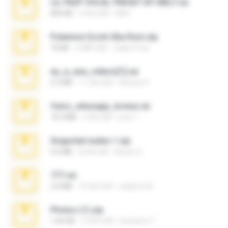
LIL PEEP VOCAL PRESET BY MELT.rar
826 KB
4 साल पहले
Melt ..
Pokemon Ecchi Gba Rom.zip
70 KB
4 महीने पहले
Caleb Price
eu_e_ana_videos[1].rar
5.5 MB
11 साल पहले
Adriano F.
fotos_whasapp_lorena.rar
76.4 MB
4 साल पहले
jose T.
Snapchat nudes 1.zip
6.0 MB
8 साल पहले
Baixar Q.
777.rar
2.0 MB
10 साल पहले
vladimir M.
Photos (1).zip
1.60 GB
15 दिन पहले
Anacleto T.