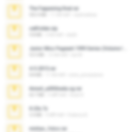
The Fappening final.rar
302.4 MB
11 साल पहले
raulmedinax
cellfolder.zip
9.8 MB
3 साल पहले
ela26
Junior Miss Pageant 1999 Series (Volume I Part I NC 6).7z
53.5 MB
12 साल पहले
luis M.
4-5-2015.rar
8.8 MB
11 साल पहले
extra_precautions
Anna4_yd3t0nada.sg.rar
60.7 MB
5 महीने पहले
Rodri R.
X-23x.7z
3.4 MB
9 महीने पहले
Federico B.
minhas_fotos.rar