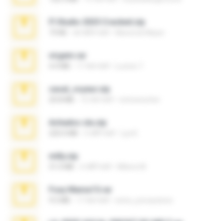
Fl Studio 2025 Cracked.zip
73 KB
एक महीना पहले
Maverick Mayer
virgem.rar
4.4 MB
17 साल पहले
Lucinei 7.
casal_voyeur.zip
20.8 MB
15 साल पहले
netowescher
Achados sla.zip
220.0 MB
5 महीने पहले
Lya K.
milly.zip
31.0 MB
6 महीने पहले
Milene M.
Foxy Mama15.rar
9.5 MB
17 साल पहले
extra_precautions