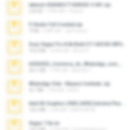
takeout-20260621T160055Z-3-001.zip
2.00 GB
14 दिन पहले
Thata N.
Fl Studio Full Cracked.zip
79 KB
4 महीने पहले
Joel Powers
Sony Vegas Pro 8.0b Build 217-AVCHD-MPG-AC3 FIXED.7z
192.6 MB
16 साल पहले
Steven P.
65536533_Conversa_do_WhatsApp_com_Meu_Esposo.zip
262.1 MB
17 दिन पहले
desomar T.
WhatsApp Chat - Mayara Cunhada .zip
36.7 MB
7 साल पहले
Ana K.
Intel HD Graphics 3000 (4459) Extreme Plus 2.0.zip
126.5 MB
6 साल पहले
nIGHTmAYOR
Vegas 7.0a.rar
120.3 MB
15 साल पहले
boyisadangerzone