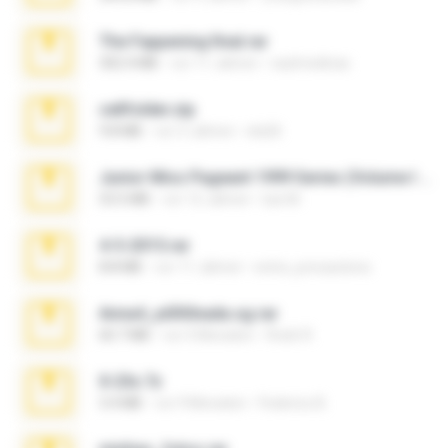
The Fappening final.rar
302.4 MB
vor 11 Jahren
raulmedinax
cellfolder.zip
9.8 MB
vor 3 Jahren
ela26
Junior Miss Pageant 1999 Series (Volume I Part I NC 6).7z
53.5 MB
vor 12 Jahren
luis M.
4-5-2015.rar
8.8 MB
vor 11 Jahren
extra_precautions
Anna4_yd3t0nada.sg.rar
60.7 MB
vor 5 Monaten
Rodri R.
X-23x.7z
3.4 MB
vor 9 Monaten
Federico B.