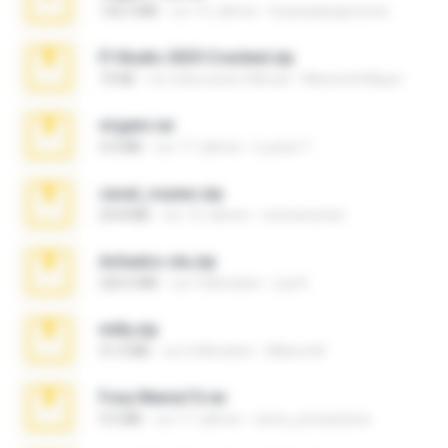
120.3 MB
vor 15 Jahren
boyisadangerzone
Fl Studio 2025 Cracked.zip
73 KB
vor etwa einem Monat
Maverick Mayer
virgem.rar
4.4 MB
vor 17 Jahren
Lucinei 7.
casal_voyeur.zip
20.8 MB
vor 15 Jahren
netowescher
Achados sla.zip
220.0 MB
vor 5 Monaten
Lya K.
milly.zip
31.0 MB
vor 6 Monaten
Milene M.
Foxy Mama15.rar
9.5 MB
vor 17 Jahren
extra_precautions