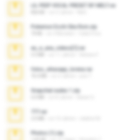
LIL PEEP VOCAL PRESET BY MELT.rar
826 KB
vor 4 Jahren
Melt ..
Pokemon Ecchi Gba Rom.zip
70 KB
vor 4 Monaten
Caleb Price
eu_e_ana_videos[1].rar
5.5 MB
vor 11 Jahren
Adriano F.
fotos_whasapp_lorena.rar
76.4 MB
vor 4 Jahren
jose T.
Snapchat nudes 1.zip
6.0 MB
vor 8 Jahren
Baixar Q.
777.rar
2.0 MB
vor 10 Jahren
vladimir M.
Photos (1).zip
1.60 GB
vor 15 Tagen
Anacleto T.