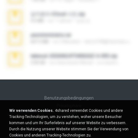
김지윤의 iCloud 사진.zip
9.6 MB
vor 7 Jahren
성경 김.
yasminmineira.rar
647.5 MB
vor 2 Monaten
letiro5708@fanchatu.com
takeout-20260624T040626Z-6-003.zip
2.00 GB
vor etwa einem Monat
อรรถพงษ์ บ.
Benutzungsbedingungen
Privatsphäre
Wir verwenden Cookies.
4shared verwendet Cookies und andere
Support
Tracking-Technologien, um zu verstehen, woher unsere Besucher
Meine persönlichen Daten nicht verkaufen
kommen und um Ihr Surferlebnis auf unserer Website zu verbessern.
Meine persönlichen Daten nicht weitergeben
Durch die Nutzung unserer Website stimmen Sie der Verwendung von
Cookies und anderen Tracking-Technologien zu.