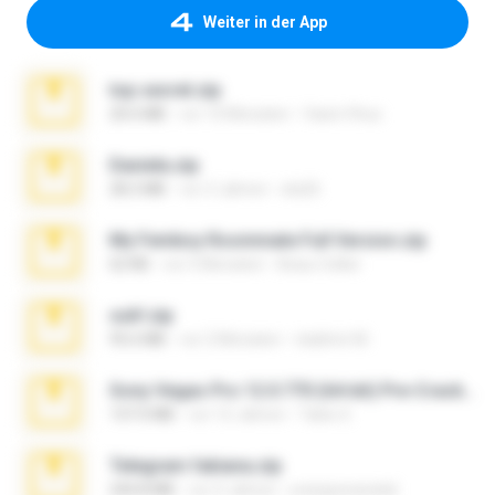
Weiter in der App
top secret.zip
20.6 MB
vor 10 Monaten
Vasni Vhuo
Daniela.zip
28.2 MB
vor 3 Jahren
ela26
My Femboy Roommate Full Version.zip
62 KB
vor 5 Monaten
Beau Collier
ouh!.zip
95.6 MB
vor 2 Monaten
vladimir M.
Sony Vegas Pro 12.0.770 (64-bit) Pre-Cracked.zip
137.0 MB
vor 12 Jahren
Tales S.
Telegram fabiana.zip
244.8 MB
vor 4 Jahren
yrangravanatal