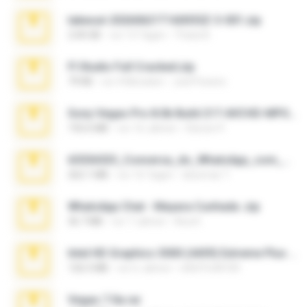
takeout-20260621T160055Z-3-001.zip
2.00 GB
vor 13 Tagen
Thata N.
Fl Studio Full Cracked.zip
79 KB
vor 4 Monaten
Joel Powers
Sony Vegas Pro 8.0b Build 217-AVCHD-MPG-AC3 FIXED.7z
192.6 MB
vor 16 Jahren
Steven P.
65536533_Conversa_do_WhatsApp_com_Meu_Esposo.zip
262.1 MB
vor 16 Tagen
desomar T.
WhatsApp Chat - Mayara Cunhada .zip
36.7 MB
vor 7 Jahren
Ana K.
Intel HD Graphics 3000 (4459) Extreme Plus 2.0.zip
126.5 MB
vor 6 Jahren
nIGHTmAYOR
Vegas 7.0a.rar