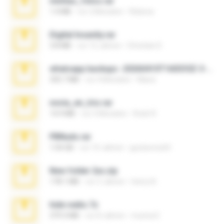
minhas_fotos.rar
1.4 MB
vor 2 Monaten
Rebeca
Digital Insanity.rar
3.8 MB
vor 12 Jahren
Christian D.
whatsapp backups -20260410T160335Z-3-001.zip
335.7 MB
vor 4 Monaten
Maria
novia_en_trio.rar
14.9 MB
vor 5 Monaten
Rodri R.
PBNuds.rar
1.04 GB
vor 10 Jahren
gustavocs64
New folder 2xx.zip
178.1 MB
vor 3 Jahren
henry N.
hide vedio.7z
379.3 MB
vor 8 Jahren
munna E.