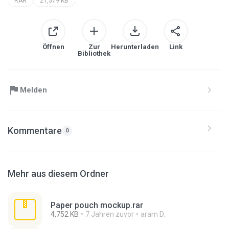
RAR
21,579 KB
Öffnen
Zur
Herunterladen
Link
Bibliothek
Melden
Kommentare
0
Mehr aus diesem Ordner
Paper pouch mockup.rar
4,752 KB
7 Jahren zuvor
aram D.