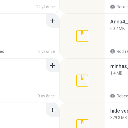
12 yıl önce
Baixar
Anna4_
60.7 MB
red
3 yıl önce
Rodri 
minhas_
1.4 MB
9 ay önce
Rebec
hide ve
379.3 MB