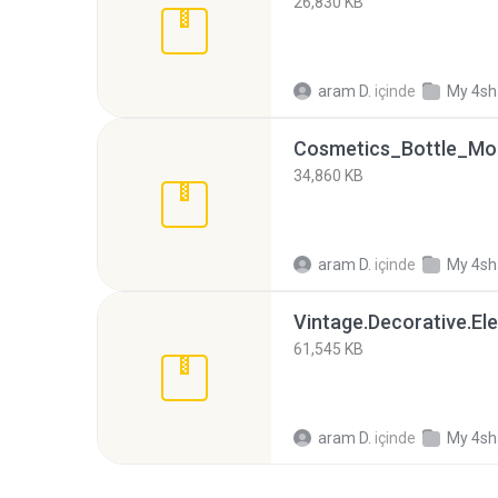
26,830 KB
aram D.
içinde
My 4sh
Cosmetics_Bottle_Mo
34,860 KB
aram D.
içinde
My 4sh
Vintage.Decorative.El
61,545 KB
aram D.
içinde
My 4sh