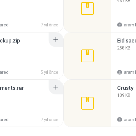
937 KB
ared
7 yıl önce
aram 
ckup.zip
Eid sae
258 KB
ared
5 yıl önce
aram 
ements.rar
Crusty-
109 KB
ared
7 yıl önce
aram 