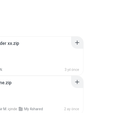
der xx.zip
N.
3 yıl önce
ne.zip
ir M.
içinde
My 4shared
2 ay önce