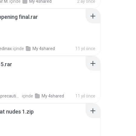
ir M.
içinde
My 4shared
2 ay önce
pening final.rar
edinax
içinde
My 4shared
11 yıl önce
5.rar
extra_precautions
içinde
My 4shared
11 yıl önce
t nudes 1.zip