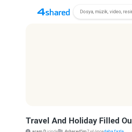
Travel And Holiday Filled Ou
aram D.
içinde
4shared'im
7 yıl önce
daha fazla...