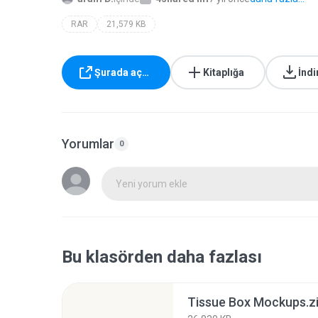
RAR
21,579 KB
Şurada aç…
Kitaplığa
İndi
Yorumlar
0
Yeni yorum ekle
Bu klasörden daha fazlası
Tissue Box Mockups.z