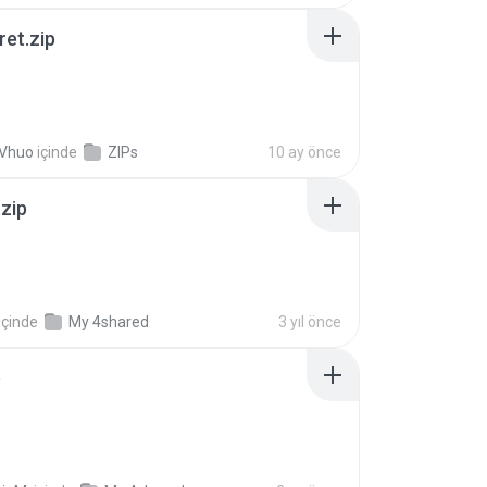
ret.zip
 Vhuo
içinde
ZIPs
10 ay önce
.zip
içinde
My 4shared
3 yıl önce
p