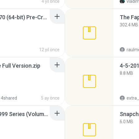
4 yıl önce
vladim
Sony Vegas Pro 12.0.770 (64-bit) Pre-Cracked.zip
The Fap
302.4 MB
12 yıl önce
raulm
ull Version.zip
4-5-201
8.8 MB
 4shared
5 ay önce
Junior Miss Pageant 1999 Series (Volume I Part I NC 6).7z
Snapcha
6.0 MB