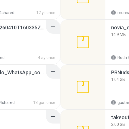
4shared
12 yıl önce
munna
whatsapp backups -20260410T160335Z-3-001.zip
novia_e
14.9 MB
red
4 ay önce
Rodri 
65536533_Conversa_do_WhatsApp_com_Meu_Esposo.zip
PBNuds
1.04 GB
4shared
18 gün önce
gusta
takeou
2.00 GB