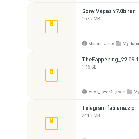
Sony Vegas v7.0b.rar
167.2 MB
khinao
içinde
My 4sha
TheFappening_22.09.1
1.16 GB
erick_lover4
içinde
My
Telegram fabiana.zip
244.8 MB