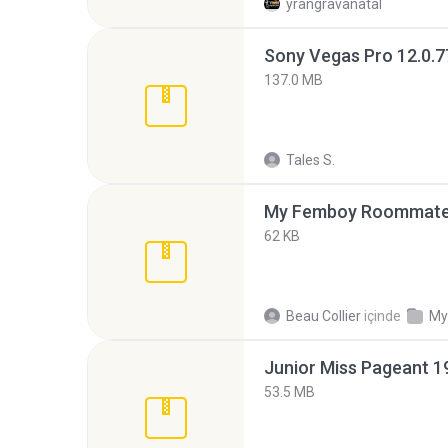
yrangravanatal
137.0 MB
Tales S.
My Femboy Roommate F
62 KB
Beau Collier
içinde
My
53.5 MB