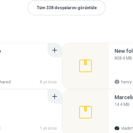
Tüm 338 dosyalarını görüntüle
p
New fol
808.4 MB
hared
8 yıl önce
henry 
Marceli
14.4 MB
C
1 yıl önce
vladim