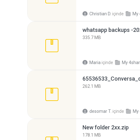
Christian D.
içinde
My 
335.7 MB
Maria
içinde
My 4sha
262.1 MB
desomar T.
içinde
My 
New folder 2xx.zip
178.1 MB