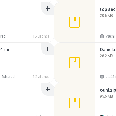
top sec
20.6 MB
red
15 yıl önce
Vasni
4.rar
Daniela
28.2 MB
 4shared
12 yıl önce
ela26
ouh!.zi
95.6 MB