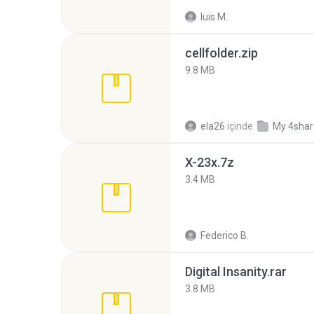
luis M.
cellfolder.zip
9.8 MB
ela26
içinde
My 4sha
X-23x.7z
3.4 MB
Federico B.
Digital Insanity.rar
3.8 MB