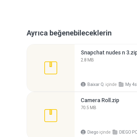
Ayrıca beğenebileceklerin
Snapchat nudes n 3.zi
2.8 MB
Baixar Q.
içinde
My 4s
Camera Roll.zip
70.5 MB
Diego
içinde
DIEGO P