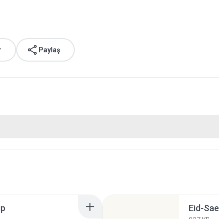
r
Paylaş
ip
Eid-Sae