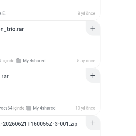
 E.
8 yıl önce
n_trio.rar
R.
içinde
My 4shared
5 ay önce
.rar
vocs64
içinde
My 4shared
10 yıl önce
t-20260621T160055Z-3-001.zip