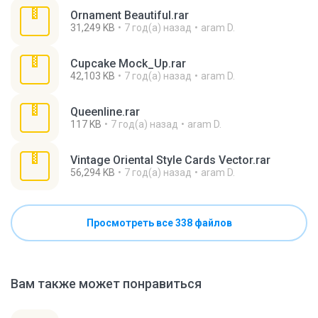
Ornament Beautiful.rar
31,249 KB
7 год(а) назад
aram D.
Cupcake Mock_Up.rar
42,103 KB
7 год(а) назад
aram D.
Queenline.rar
117 KB
7 год(а) назад
aram D.
Vintage Oriental Style Cards Vector.rar
56,294 KB
7 год(а) назад
aram D.
Просмотреть все 338 файлов
Вам также может понравиться