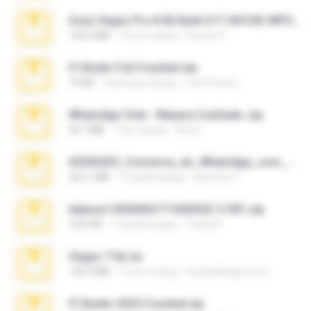
Sony Vegas Pro 8.0b Build 217-AVCHD-MPG-AC3 FIXED.7z
192.6 MB
16 лет назад
Steven P.
Fl Studio Full Cracked.zip
79 KB
4 месяца назад
Joel Powers
WhatsApp Chat - Mayara Cunhada .zip
36.7 MB
7 лет назад
Ana K.
65536533_Conversa_do_WhatsApp_com_Meu_Esposo.zip
262.1 MB
15 дней назад
desomar T.
takeout-20260621T160055Z-3-001.zip
2.00 GB
12 дней назад
Thata N.
Vegas 7.0a.rar
120.3 MB
15 лет назад
boyisadangerzone
Fl Studio 2025 Cracked.zip