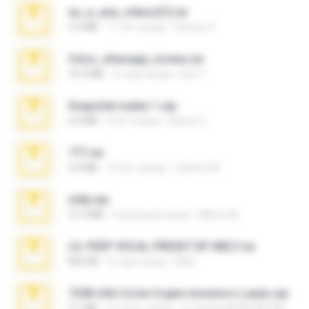
eu_e_ana_videos[1].rar
5.5 MB
11 лет назад
Adriano F.
fotos_whasapp_lorena.rar
76.4 MB
4 года назад
jose T.
Snapchat nudes 1.zip
6.0 MB
8 лет назад
Baixar Q.
777.rar
2.0 MB
10 лет назад
vladimir M.
milly.zip
31.0 MB
6 месяцев назад
Milene M.
LIL PEEP VOCAL PRESET BY MELT.rar
826 KB
4 года назад
Melt ..
7258 USA Circle Crypto Investors Leads.zip
3.1 MB
21 день назад
cmqadeer@786786786