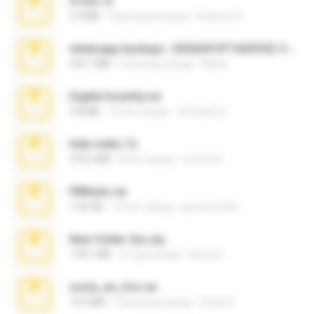
X-23x.7z
3.4 MB
9 месяцев назад
Federico B.
whatsapp backups -20260410T160335Z-3-001.zip
335.7 MB
4 месяца назад
Maria
Digital Insanity.rar
3.8 MB
12 лет назад
Christian D.
hide vedio.7z
379.3 MB
8 лет назад
munna E.
PBNuds.rar
1.04 GB
10 лет назад
gustavocs64
New folder 2xx.zip
178.1 MB
3 года назад
henry N.
novia_en_trio.rar
14.9 MB
5 месяцев назад
Rodri R.