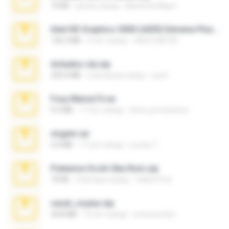
73 KB
месяц назад
Maverick Mayer
Intel HD Graphics 3000 (4459) Extreme Plus 2.0.zip
126.5 MB
6 лет назад
nIGHTmAYOR
Achados sla.zip
220.0 MB
5 месяцев назад
Lya K.
Foxy Mama15.rar
9.5 MB
17 лет назад
extra_precautions
virgem.rar
4.4 MB
17 лет назад
Lucinei 7.
Pokemon Ecchi Gba Rom.zip
70 KB
4 месяца назад
Caleb Price
casal_voyeur.zip
20.8 MB
15 лет назад
netowescher