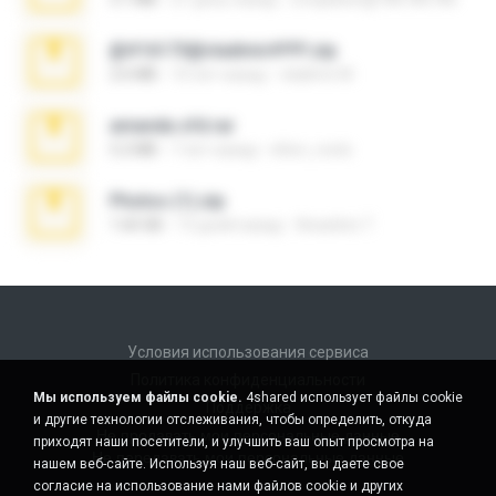
@#16173@vladimir#!!!!!!.zip
2.6 MB
10 лет назад
vladimir M.
amanda sfd.rar
5.2 MB
7 лет назад
elton_roots
Photos (1).zip
1.60 GB
13 дней назад
Anacleto T.
Условия использования сервиса
Политика конфиденциальности
Мы используем файлы cookie.
4shared использует файлы cookie
Поддержка
и другие технологии отслеживания, чтобы определить, откуда
Не продавать мои персональные данные
приходят наши посетители, и улучшить ваш опыт просмотра на
Не передавать мои персональные данные
нашем веб-сайте. Используя наш веб-сайт, вы даете свое
согласие на использование нами файлов cookie и других