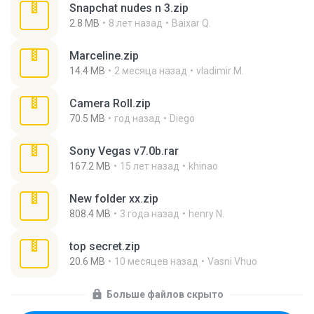
Snapchat nudes n 3.zip
2.8 MB
8 лет назад
Baixar Q.
Marceline.zip
14.4 MB
2 месяца назад
vladimir M.
Camera Roll.zip
70.5 MB
год назад
Diego
Sony Vegas v7.0b.rar
167.2 MB
15 лет назад
khinao
New folder xx.zip
808.4 MB
3 года назад
henry N.
top secret.zip
20.6 MB
10 месяцев назад
Vasni Vhuo
Больше файлов скрыто