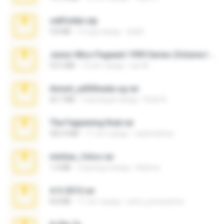
cellfolder.zip
9.8 MB
3 года назад
ela26
Junior Miss Pageant 1999 Series (Volume I Part I NC 6).7z
53.5 MB
12 лет назад
luis M.
Anna4_yd3t0nada.sg.rar
60.7 MB
5 месяцев назад
Rodri R.
The Fappening final.rar
302.4 MB
11 лет назад
raulmedinax
minhas_fotos.rar
1.4 MB
2 месяца назад
Rebeca
4-5-2015.rar
8.8 MB
11 лет назад
extra_precautions