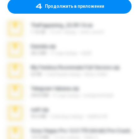
Продолжить в приложении
TheFappening_22.09.14.rar
1.16 GB
12 лет назад
erick_lover4
Daniela.zip
28.2 MB
3 года назад
ela26
My Femboy Roommate Full Version.zip
62 KB
5 месяцев назад
Beau Collier
Telegram fabiana.zip
244.8 MB
4 года назад
yrangravanatal
ouh!.zip
95.6 MB
2 месяца назад
vladimir M.
Sony Vegas Pro 12.0.770 (64-bit) Pre-Cracked.zip
137.0 MB
12 лет назад
Tales S.