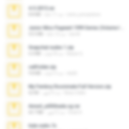
4-5-2015.rar
extra_precautions
منذ 11 عامًا
8.8 MB
Junior Miss Pageant 1999 Series (Volume I Part I NC 6).7z
luis M.
منذ 12 عامًا
53.5 MB
Snapchat nudes 1.zip
Baixar Q.
منذ 8 أعوام
6.0 MB
cellfolder.zip
ela26
منذ 3 أعوام
9.8 MB
My Femboy Roommate Full Version.zip
Beau Collier
منذ 5 أشهر
62 KB
Anna4_yd3t0nada.sg.rar
Rodri R.
منذ 5 أشهر
60.7 MB
hide vedio.7z