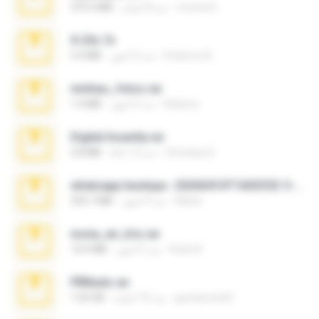
munna E.
منذ 8 أعوام
379.3 MB
X-23x.7z
Federico B.
منذ 9 أشهر
3.4 MB
minhas_fotos.rar
Rebeca
منذ 3 أشهر
1.4 MB
Digital Insanity.rar
Christian D.
منذ 12 عامًا
3.8 MB
whatsapp backups -20260410T160335Z-3-001.zip
Maria
منذ 4 أشهر
335.7 MB
novia_en_trio.rar
Rodri R.
منذ 5 أشهر
14.9 MB
PBNuds.rar
gustavocs64
منذ 10 أعوام
1.04 GB