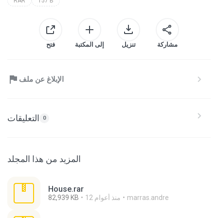
RAR
157 B
مشاركة
تنزيل
إلى المكتبة
فتح
الإبلاغ عن ملف
التعليقات
0
المزيد من هذا المجلد
House.rar
marras.andre
12 منذ أعوام
82,939 KB