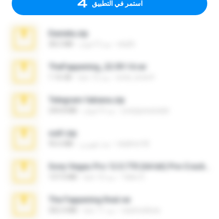
استمر في التطبيق
Daniela.zip
ela26
منذ 3 أعوام
28.2 MB
TheFappening_22.09.14.rar
erick_lover4
منذ 12 عامًا
1.16 GB
Telegram fabiana.zip
yrangravanatal
منذ 4 أعوام
244.8 MB
ouh!.zip
vladimir M.
منذ شهرين
95.6 MB
Sony Vegas Pro 12.0.770 (64-bit) Pre-Cracked.zip
Tales S.
منذ 12 عامًا
137.0 MB
The Fappening final.rar
raulmedinax
منذ 11 عامًا
302.4 MB