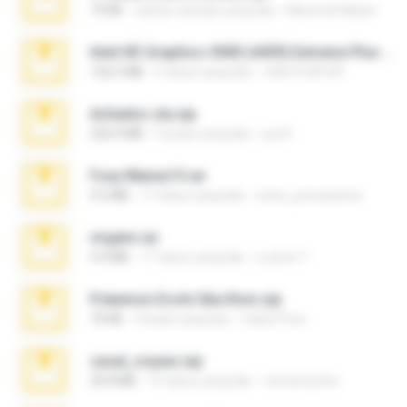
73 KB
sekitar sebulan yang lalu
Maverick Mayer
Intel HD Graphics 3000 (4459) Extreme Plus 2.0.zip
126.5 MB
6 tahun yang lalu
nIGHTmAYOR
Achados sla.zip
220.0 MB
5 bulan yang lalu
Lya K.
Foxy Mama15.rar
9.5 MB
17 tahun yang lalu
extra_precautions
virgem.rar
4.4 MB
17 tahun yang lalu
Lucinei 7.
Pokemon Ecchi Gba Rom.zip
70 KB
4 bulan yang lalu
Caleb Price
casal_voyeur.zip
20.8 MB
15 tahun yang lalu
netowescher