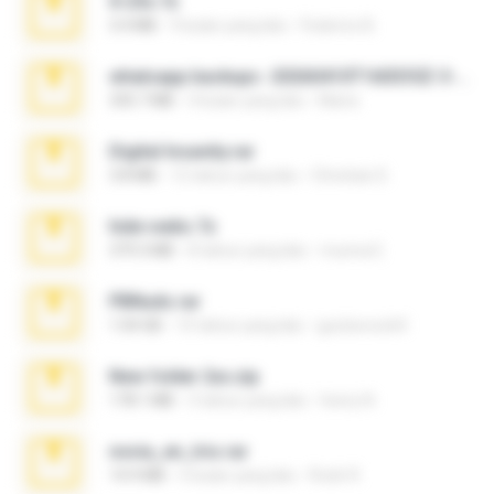
X-23x.7z
3.4 MB
9 bulan yang lalu
Federico B.
whatsapp backups -20260410T160335Z-3-001.zip
335.7 MB
4 bulan yang lalu
Maria
Digital Insanity.rar
3.8 MB
12 tahun yang lalu
Christian D.
hide vedio.7z
379.3 MB
8 tahun yang lalu
munna E.
PBNuds.rar
1.04 GB
10 tahun yang lalu
gustavocs64
New folder 2xx.zip
178.1 MB
3 tahun yang lalu
henry N.
novia_en_trio.rar
14.9 MB
5 bulan yang lalu
Rodri R.