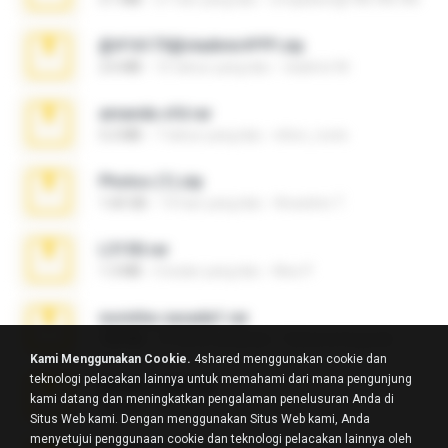
@#16173@vladimir#!!!!!!.zip
2.6 MB
10 tahun yang lalu
vladimir M.
amanda sfd.rar
5.2 MB
7 tahun yang lalu
elton_roots
Photos (1).zip
1.60 GB
14 hari yang lalu
Anacleto T.
L3150.rar
1.3 MB
6 bulan yang lalu
Alex P.
novinha casada1.rar
720 KB
15 tahun yang lalu
fabianointegrado
Kami Menggunakan Cookie.
4shared menggunakan cookie dan
teknologi pelacakan lainnya untuk memahami dari mana pengunjung
Reset L1250.rar
kami datang dan meningkatkan pengalaman penelusuran Anda di
2.8 MB
3 bulan yang lalu
Alex P.
Situs Web kami. Dengan menggunakan Situs Web kami, Anda
menyetujui penggunaan cookie dan teknologi pelacakan lainnya oleh