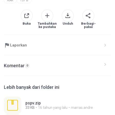
RAR
157 B
Buka
Tambahkan
Unduh
Berbagi-
ke pustaka
pakai
Laporkan
Komentar
0
Lebih banyak dari folder ini
pspv.zip
33 KB
16 tahun yang lalu
marras.andre