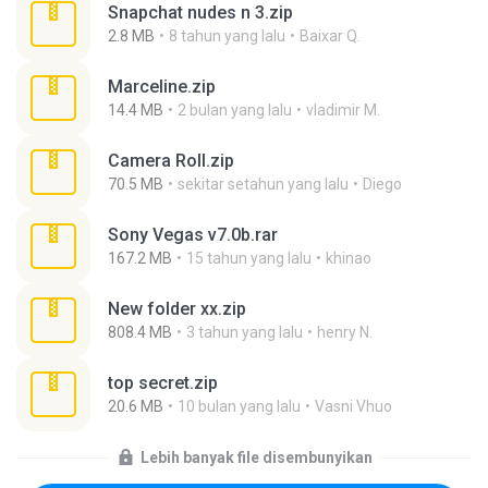
Snapchat nudes n 3.zip
2.8 MB
8 tahun yang lalu
Baixar Q.
Marceline.zip
14.4 MB
2 bulan yang lalu
vladimir M.
Camera Roll.zip
70.5 MB
sekitar setahun yang lalu
Diego
Sony Vegas v7.0b.rar
167.2 MB
15 tahun yang lalu
khinao
New folder xx.zip
808.4 MB
3 tahun yang lalu
henry N.
top secret.zip
20.6 MB
10 bulan yang lalu
Vasni Vhuo
Lebih banyak file disembunyikan