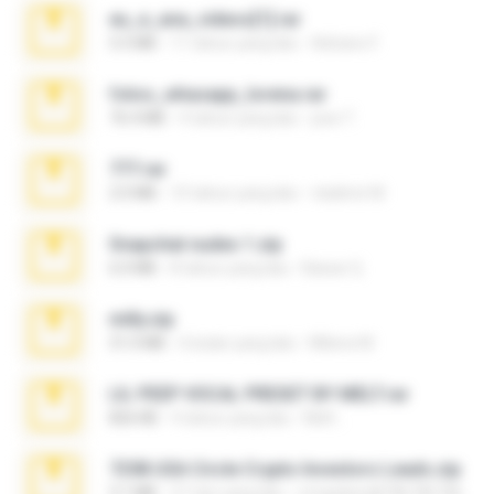
eu_e_ana_videos[1].rar
5.5 MB
11 tahun yang lalu
Adriano F.
fotos_whasapp_lorena.rar
76.4 MB
4 tahun yang lalu
jose T.
777.rar
2.0 MB
10 tahun yang lalu
vladimir M.
Snapchat nudes 1.zip
6.0 MB
8 tahun yang lalu
Baixar Q.
milly.zip
31.0 MB
6 bulan yang lalu
Milene M.
LIL PEEP VOCAL PRESET BY MELT.rar
826 KB
4 tahun yang lalu
Melt ..
7258 USA Circle Crypto Investors Leads.zip
3.1 MB
21 hari yang lalu
cmqadeer@786786786