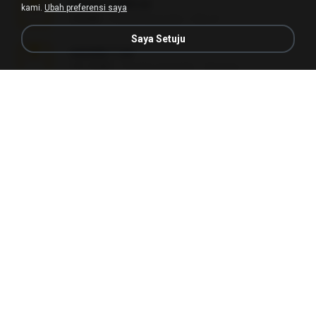
Reset L3250.rar
kami.
Ubah preferensi saya
2.8 MB
2 bulan yang lalu
Alex P.
Saya Setuju
vazada 1.rar
241.8 MB
2 bulan yang lalu
Ulysses L.
Perdeu o celular.rar
323 KB
17 tahun yang lalu
plantaopiriguete
Lembranças EX!!.rar
159.6 MB
11 tahun yang lalu
Étori A.
Videos caseiros.rar
89.4 MB
10 bulan yang lalu
maninho B.
Fotografias em iCloud de Ana julia Silva.zip
174.7 MB
3 tahun yang lalu
Luany T.
AMANDA DE GOIAS , MOCA DA PAPELARIA .rar
6.3 MB
15 tahun yang lalu
daniela_kabi