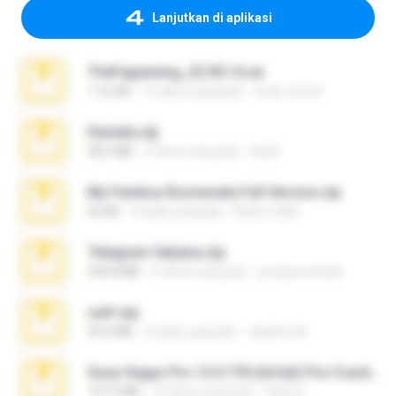
Lanjutkan di aplikasi
TheFappening_22.09.14.rar
1.16 GB
12 tahun yang lalu
erick_lover4
Daniela.zip
28.2 MB
3 tahun yang lalu
ela26
My Femboy Roommate Full Version.zip
62 KB
5 bulan yang lalu
Beau Collier
Telegram fabiana.zip
244.8 MB
4 tahun yang lalu
yrangravanatal
ouh!.zip
95.6 MB
2 bulan yang lalu
vladimir M.
Sony Vegas Pro 12.0.770 (64-bit) Pre-Cracked.zip
137.0 MB
12 tahun yang lalu
Tales S.