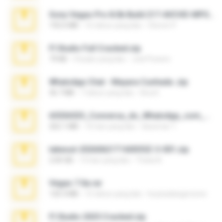
Sony Vegas Pro 8.0b Build 217-AVCHD-MPG-AC3 FIXED.7z
192.6 MB
16 tahun yang lalu
Steven P.
Fl Studio Full Cracked.zip
79 KB
4 bulan yang lalu
Joel Powers
WhatsApp Chat - Mayara Cunhada .zip
36.7 MB
7 tahun yang lalu
Ana K.
65536533_Conversa_do_WhatsApp_com_Meu_Esposo.zip
262.1 MB
16 hari yang lalu
desomar T.
takeout-20260621T160055Z-3-001.zip
2.00 GB
13 hari yang lalu
Thata N.
Vegas 7.0a.rar
120.3 MB
15 tahun yang lalu
boyisadangerzone
Fl Studio 2025 Cracked.zip