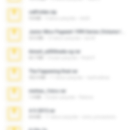
cellfolder.zip
9.8 MB
3 tahun yang lalu
ela26
Junior Miss Pageant 1999 Series (Volume I Part I NC 6).7z
53.5 MB
12 tahun yang lalu
luis M.
Anna4_yd3t0nada.sg.rar
60.7 MB
5 bulan yang lalu
Rodri R.
The Fappening final.rar
302.4 MB
11 tahun yang lalu
raulmedinax
minhas_fotos.rar
1.4 MB
2 bulan yang lalu
Rebeca
4-5-2015.rar
8.8 MB
11 tahun yang lalu
extra_precautions