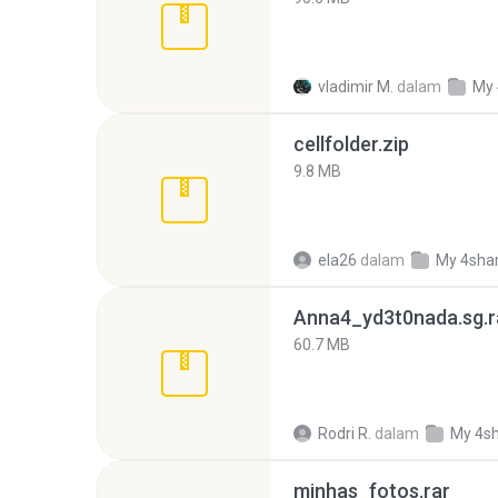
vladimir M.
dalam
My 
cellfolder.zip
9.8 MB
ela26
dalam
My 4sha
Anna4_yd3t0nada.sg.r
60.7 MB
Rodri R.
dalam
My 4s
minhas_fotos.rar