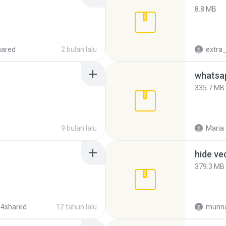
8.8 MB
hared
2 bulan lalu
335.7 MB
9 bulan lalu
Maria
hide ve
379.3 MB
 4shared
12 tahun lalu
munna