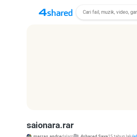
saionara.rar
marras.andre
dalam
4shared Saya
15 tahun lalu
le