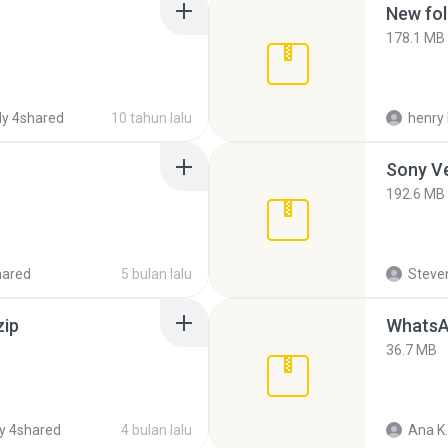
New fol
178.1 MB
y 4shared
10 tahun lalu
henry 
192.6 MB
hared
5 bulan lalu
Steven
zip
WhatsA
36.7 MB
y 4shared
4 bulan lalu
Ana K.