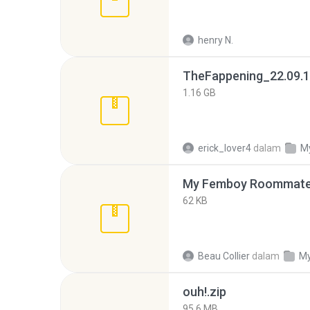
henry N.
TheFappening_22.09.1
1.16 GB
erick_lover4
dalam
M
My Femboy Roommate F
62 KB
Beau Collier
dalam
My
ouh!.zip
95.6 MB