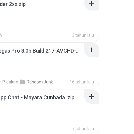
der 2xx.zip
N.
3 tahun lalu
Sony Vegas Pro 8.0b Build 217-AVCHD-MPG-AC3 FIXED.7z
 P.
dalam
Random Junk
16 tahun lalu
pp Chat - Mayara Cunhada .zip
7 tahun lalu