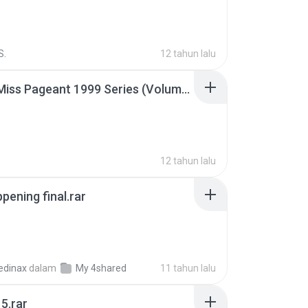
S.
12 tahun lalu
Junior Miss Pageant 1999 Series (Volume I Part I NC 6).7z
12 tahun lalu
pening final.rar
edinax
dalam
My 4shared
11 tahun lalu
5.rar