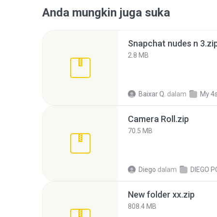
Anda mungkin juga suka
Snapchat nudes n 3.zi
2.8 MB
Baixar Q.
dalam
My 4
Camera Roll.zip
70.5 MB
Diego
dalam
DIEGO P
New folder xx.zip
808.4 MB