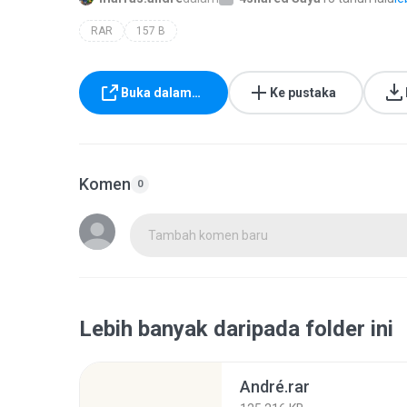
RAR
157 B
Buka dalam…
Ke pustaka
Komen
0
Tambah komen baru
Lebih banyak daripada folder ini
André.rar