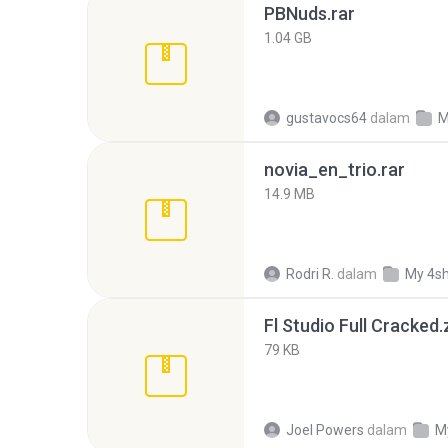
PBNuds.rar
1.04 GB
gustavocs64
dalam
M
novia_en_trio.rar
14.9 MB
Rodri R.
dalam
My 4s
Fl Studio Full Cracked.
79 KB
Joel Powers
dalam
M