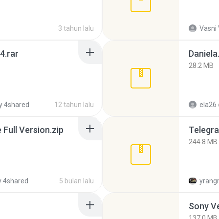
3 tahun lalu
Vasni
4.rar
Daniela
28.2 MB
y 4shared
12 tahun lalu
ela26
ull Version.zip
Telegra
244.8 MB
 4shared
5 bulan lalu
yrang
137.0 MB