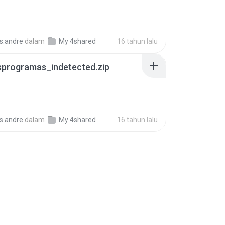
s.andre
dalam
My 4shared
16 tahun lalu
sprogramas_indetected.zip
s.andre
dalam
My 4shared
16 tahun lalu