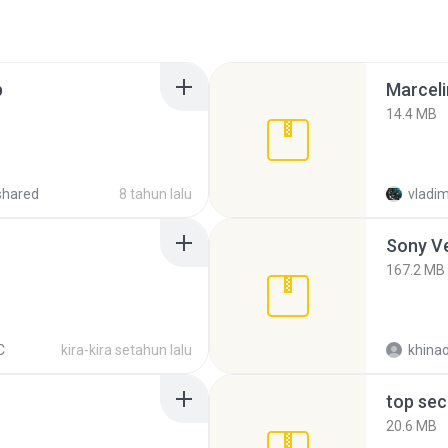
p
Marceli
14.4 MB
shared
8 tahun lalu
vladim
Sony Ve
167.2 MB
C
kira-kira setahun lalu
khina
top sec
20.6 MB