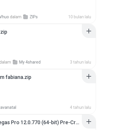
 Vhuo
dalam
ZIPs
10 bulan lalu
.zip
dalam
My 4shared
3 tahun lalu
m fabiana.zip
ravanatal
4 tahun lalu
Sony Vegas Pro 12.0.770 (64-bit) Pre-Cracked.zip