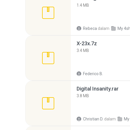
1.4 MB
Rebeca
dalam
My 4s
X-23x.7z
3.4 MB
Federico B.
Digital Insanity.rar
3.8 MB
Christian D.
dalam
My