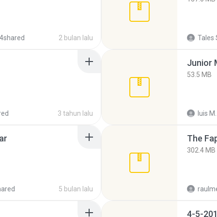
4shared
2 bulan lalu
Tales 
53.5 MB
red
3 tahun lalu
luis M.
ar
The Fap
302.4 MB
hared
5 bulan lalu
raulm
4-5-201