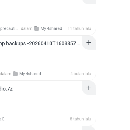
extra_precautions
dalam
My 4shared
11 tahun lalu
whatsapp backups -20260410T160335Z-3-001.zip
dalam
My 4shared
4 bulan lalu
dio.7z
 E.
8 tahun lalu