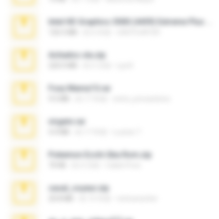
Intel HD Graphics 3000 (4459) Extreme Plus 2.0.zip
126.5 MB
約 6 年前
nIGHTmAYOR
Achados sla.zip
220.0 MB
約 5 月前
Lya K.
Foxy Mama15.rar
9.5 MB
約 17 年前
extra_precautions
virgem.rar
4.4 MB
約 17 年前
Lucinei 7.
Pokemon Ecchi Gba Rom.zip
70 KB
約 4 月前
Caleb Price
casal_voyeur.zip
20.8 MB
約 15 年前
netowescher