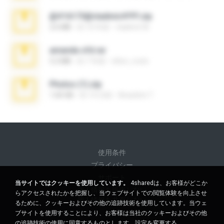
@#16173@vladimir#!!!!!!.zip
2.6 MB
約 10 年前
vladimir M.
amanda sfd.rar
5.2 MB
約 7 年前
elton_roots
Photos (1).zip
1.60 GB
約 14 日前
Anacleto T.
使用条件
プライバシー
サポート
当サイトではクッキーを使用しています。
4sharedは、お客様がどこか
個人情報を販売しない
らアクセスされたかを把握し、当ウェブサイトでの閲覧体験を向上させ
個人情報を共有しない
るために、クッキーおよびその他の追跡技術を使用しています。当ウェ
ブサイトを使用することにより、お客様は当社のクッキーおよびその他
の追跡技術の使用に同意するものとします。
設定を変更する