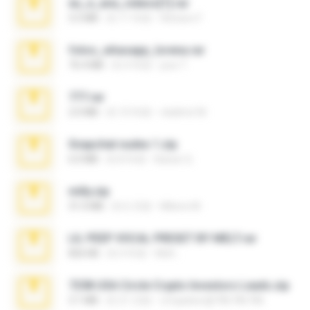
eu_e_ana_videos[1].rar
5.5 MB
約 11 年前
Adriano F.
fotos_whasapp_lorena.rar
76.4 MB
約 4 年前
jose T.
777.rar
2.0 MB
約 10 年前
vladimir M.
Snapchat nudes 1.zip
6.0 MB
約 8 年前
Baixar Q.
milly.zip
31.0 MB
約 6 月前
Milene M.
LIL PEEP VOCAL PRESET BY MELT.rar
826 KB
約 4 年前
Melt ..
7258 USA Circle Crypto Investors Leads.zip
3.1 MB
約 21 日前
cmqadeer@786786786