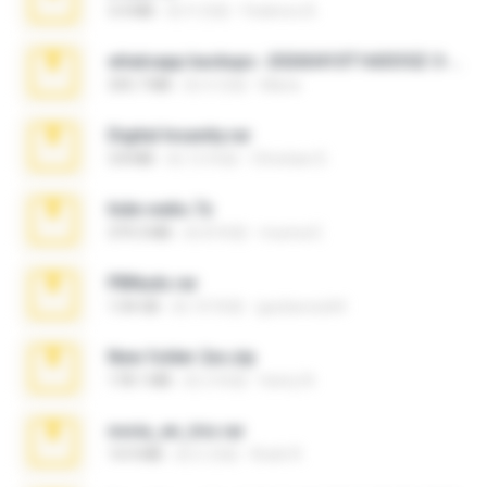
3.4 MB
約 9 月前
Federico B.
whatsapp backups -20260410T160335Z-3-001.zip
335.7 MB
約 4 月前
Maria
Digital Insanity.rar
3.8 MB
約 12 年前
Christian D.
hide vedio.7z
379.3 MB
約 8 年前
munna E.
PBNuds.rar
1.04 GB
約 10 年前
gustavocs64
New folder 2xx.zip
178.1 MB
約 3 年前
henry N.
novia_en_trio.rar
14.9 MB
約 5 月前
Rodri R.