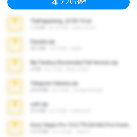
アプリで続行
TheFappening_22.09.14.rar
1.16 GB
約 12 年前
erick_lover4
Daniela.zip
28.2 MB
約 3 年前
ela26
My Femboy Roommate Full Version.zip
62 KB
約 5 月前
Beau Collier
Telegram fabiana.zip
244.8 MB
約 4 年前
yrangravanatal
ouh!.zip
95.6 MB
約 2 月前
vladimir M.
Sony Vegas Pro 12.0.770 (64-bit) Pre-Cracked.zip
137.0 MB
約 12 年前
Tales S.