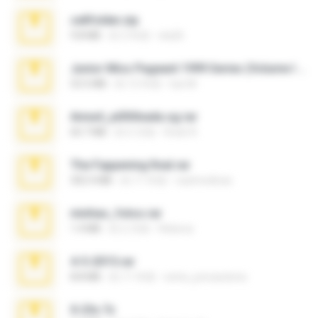
cellfolder.zip
9.8 MB
約 3 年前
ela26
Junior Miss Pageant 1999 Series (Volume I Part I NC 6).7z
53.5 MB
約 12 年前
luis M.
Anna4_yd3t0nada.sg.rar
60.7 MB
約 5 月前
Rodri R.
The Fappening final.rar
302.4 MB
約 11 年前
raulmedinax
minhas_fotos.rar
1.4 MB
約 2 月前
Rebeca
4-5-2015.rar
8.8 MB
約 11 年前
extra_precautions
X-23x.7z