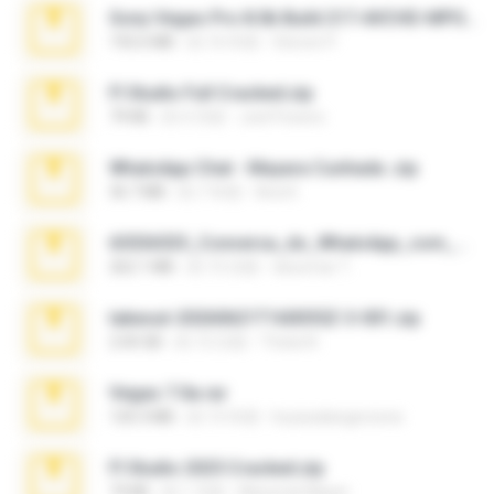
Sony Vegas Pro 8.0b Build 217-AVCHD-MPG-AC3 FIXED.7z
192.6 MB
約 16 年前
Steven P.
Fl Studio Full Cracked.zip
79 KB
約 4 月前
Joel Powers
WhatsApp Chat - Mayara Cunhada .zip
36.7 MB
約 7 年前
Ana K.
65536533_Conversa_do_WhatsApp_com_Meu_Esposo.zip
262.1 MB
約 15 日前
desomar T.
takeout-20260621T160055Z-3-001.zip
2.00 GB
約 12 日前
Thata N.
Vegas 7.0a.rar
120.3 MB
約 15 年前
boyisadangerzone
Fl Studio 2025 Cracked.zip
73 KB
約 1 月前
Maverick Mayer