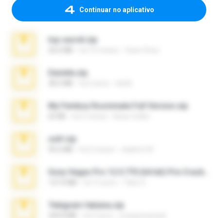
Continuar no aplicativo
top secret.zip
20.6 MB
há 10 meses
Vasni Vhuo
Daniela.zip
28.2 MB
há 3 anos
ela26
My Femboy Roommate Full Version.zip
62 KB
há 5 meses
Beau Collier
ouh!.zip
95.6 MB
há 2 meses
vladimir M.
Sony Vegas Pro 12.0.770 (64-bit) Pre-Cracked.zip
137.0 MB
há 12 anos
Tales S.
Telegram fabiana.zip
244.8 MB
há 4 anos
yrangravanatal