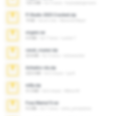
120.3 MB
há 15 anos
boyisadangerzone
Fl Studio 2025 Cracked.zip
73 KB
há um mês
Maverick Mayer
virgem.rar
4.4 MB
há 17 anos
Lucinei 7.
casal_voyeur.zip
20.8 MB
há 15 anos
netowescher
Achados sla.zip
220.0 MB
há 5 meses
Lya K.
milly.zip
31.0 MB
há 6 meses
Milene M.
Foxy Mama15.rar
9.5 MB
há 17 anos
extra_precautions