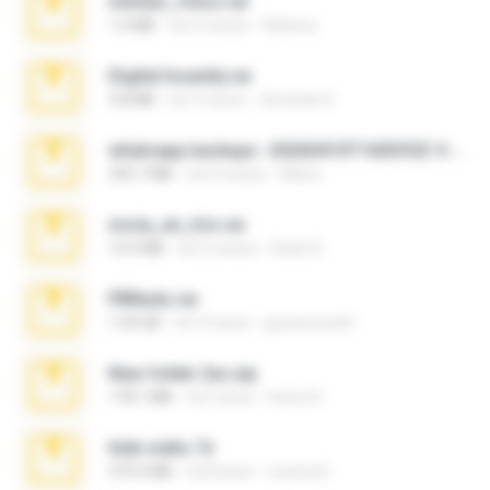
minhas_fotos.rar
1.4 MB
há 3 meses
Rebeca
Digital Insanity.rar
3.8 MB
há 12 anos
Christian D.
whatsapp backups -20260410T160335Z-3-001.zip
335.7 MB
há 4 meses
Maria
novia_en_trio.rar
14.9 MB
há 5 meses
Rodri R.
PBNuds.rar
1.04 GB
há 10 anos
gustavocs64
New folder 2xx.zip
178.1 MB
há 3 anos
henry N.
hide vedio.7z
379.3 MB
há 8 anos
munna E.