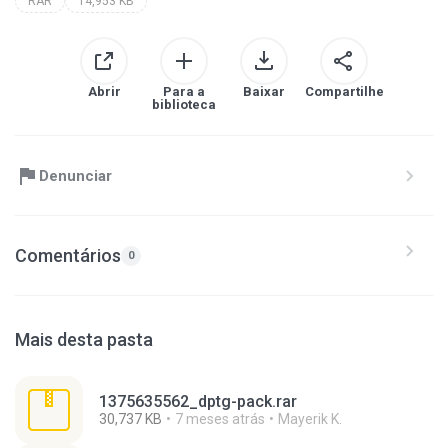
RAR
14,953 KB
Abrir
Para a
Baixar
Compartilhe
biblioteca
Denunciar
Comentários
0
Mais desta pasta
1375635562_dptg-pack.rar
30,737 KB
7 meses atrás
Mayerik K.