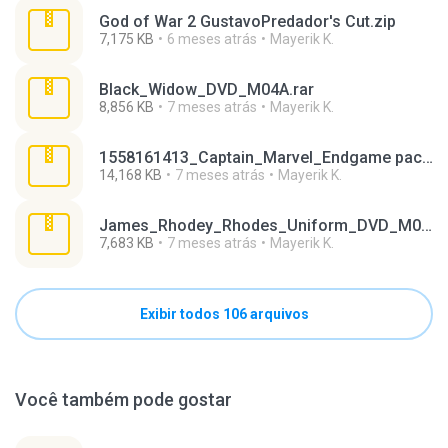
God of War 2 GustavoPredador's Cut.zip
7,175 KB
6 meses atrás
Mayerik K.
Black_Widow_DVD_M04A.rar
8,856 KB
7 meses atrás
Mayerik K.
1558161413_Captain_Marvel_Endgame pack.zip
14,168 KB
7 meses atrás
Mayerik K.
James_Rhodey_Rhodes_Uniform_DVD_M05A.rar
7,683 KB
7 meses atrás
Mayerik K.
Exibir todos 106 arquivos
Você também pode gostar