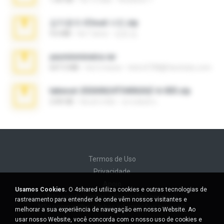
김지윤의 iCloud 사진.zip
9.6 MB
há 7 anos
성경 김.
yasminmineira.rar
647.5 MB
há 2 meses
letiro5708@fanchatu.com
takeout-20260624T040626Z-6-003.zip
2.00 GB
há um mês
อรรถพงษ์ บ.
Termos de Uso
Privacidade
Apoio
Usamos Cookies.
O 4shared utiliza cookies e outras tecnologias de
Não venda minhas informações pessoais
rastreamento para entender de onde vêm nossos visitantes e
Não compartilhe minhas informações pessoais
melhorar a sua experiência de navegação em nosso Website. Ao
usar nosso Website, você concorda com o nosso uso de cookies e