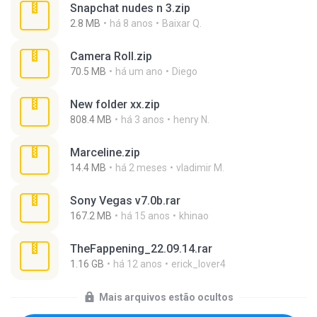
Snapchat nudes n 3.zip
2.8 MB
há 8 anos
Baixar Q.
Camera Roll.zip
70.5 MB
há um ano
Diego
New folder xx.zip
808.4 MB
há 3 anos
henry N.
Marceline.zip
14.4 MB
há 2 meses
vladimir M.
Sony Vegas v7.0b.rar
167.2 MB
há 15 anos
khinao
TheFappening_22.09.14.rar
1.16 GB
há 12 anos
erick_lover4
Mais arquivos estão ocultos