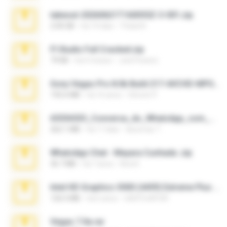
takeout-20260621T160055Z-3-001.zip
2.00 GB
há 14 dias
Thata N.
Fl Studio Full Cracked.zip
79 KB
há 4 meses
Joel Powers
Sony Vegas Pro 8.0b Build 217-AVCHD-MPG-AC3 FIXED.7z
192.6 MB
há 16 anos
Steven P.
65536533_Conversa_do_WhatsApp_com_Meu_Esposo.zip
262.1 MB
há 17 dias
desomar T.
WhatsApp Chat - Mayara Cunhada .zip
36.7 MB
há 7 anos
Ana K.
Intel HD Graphics 3000 (4459) Extreme Plus 2.0.zip
126.5 MB
há 6 anos
nIGHTmAYOR
Vegas 7.0a.rar