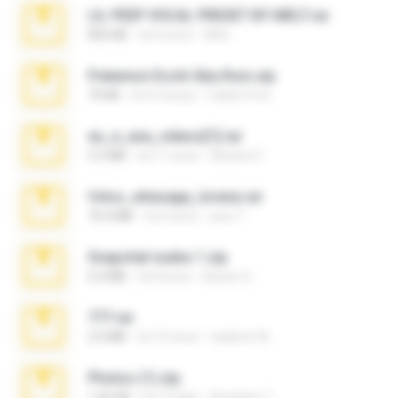
LIL PEEP VOCAL PRESET BY MELT.rar
826 KB
há 4 anos
Melt ..
Pokemon Ecchi Gba Rom.zip
70 KB
há 4 meses
Caleb Price
eu_e_ana_videos[1].rar
5.5 MB
há 11 anos
Adriano F.
fotos_whasapp_lorena.rar
76.4 MB
há 4 anos
jose T.
Snapchat nudes 1.zip
6.0 MB
há 8 anos
Baixar Q.
777.rar
2.0 MB
há 10 anos
vladimir M.
Photos (1).zip
1.60 GB
há 15 dias
Anacleto T.