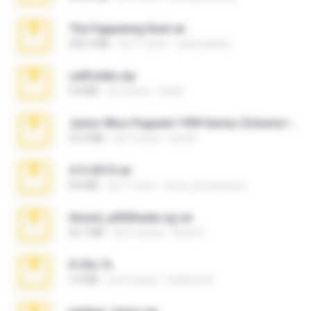
The Fappening final.rar
302.4 MB
há 11 anos
raulmedinax
cellfolder.zip
9.8 MB
há 3 anos
ela26
Junior Miss Pageant 1999 Series (Volume I Part I NC 6).7z
53.5 MB
há 12 anos
luis M.
4-5-2015.rar
8.8 MB
há 11 anos
extra_precautions
Anna4_yd3t0nada.sg.rar
60.7 MB
há 5 meses
Rodri R.
X-23x.7z
3.4 MB
há 9 meses
Federico B.