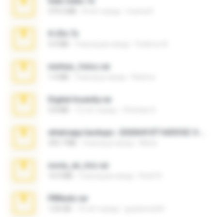
hide vedio.7z
379.3 MB
8 лет назад
munna E.
X-23x.7z
3.4 MB
9 месяцев назад
Federico B.
minhas_fotos.rar
1.4 MB
3 месяца назад
Rebeca
Digital Insanity.rar
3.8 MB
12 лет назад
Christian D.
whatsapp backups -20260410T160335Z-3-001.zip
335.7 MB
4 месяца назад
Maria
novia_en_trio.rar
14.9 MB
5 месяцев назад
Rodri R.
PBNuds.rar
1.04 GB
10 лет назад
gustavocs64