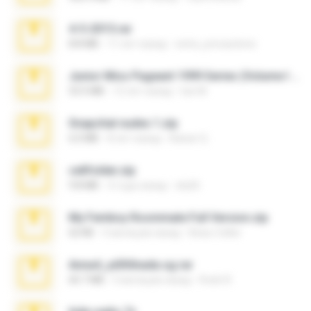
4-5-2015.rar
8.8 MB
11 лет назад
extra_precautions
Junior Miss Pageant 1999 Series (Volume I Part I NC 6).7z
53.5 MB
12 лет назад
luis M.
Snapchat nudes 1.zip
6.0 MB
8 лет назад
Baixar Q.
cellfolder.zip
9.8 MB
3 года назад
ela26
My Femboy Roommate Full Version.zip
62 KB
5 месяцев назад
Beau Collier
Anna4_yd3t0nada.sg.rar
60.7 MB
5 месяцев назад
Rodri R.