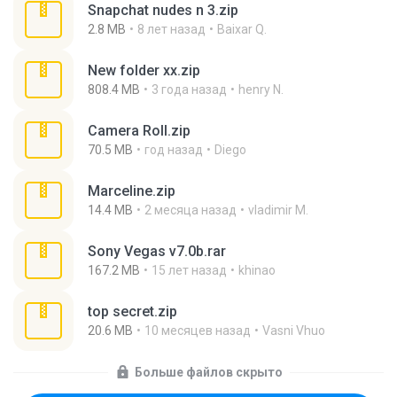
Snapchat nudes n 3.zip
2.8 MB
8 лет назад
Baixar Q.
New folder xx.zip
808.4 MB
3 года назад
henry N.
Camera Roll.zip
70.5 MB
год назад
Diego
Marceline.zip
14.4 MB
2 месяца назад
vladimir M.
Sony Vegas v7.0b.rar
167.2 MB
15 лет назад
khinao
top secret.zip
20.6 MB
10 месяцев назад
Vasni Vhuo
Больше файлов скрыто