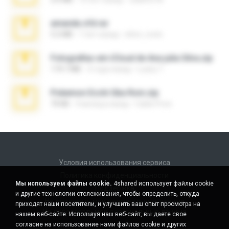
amanda sfd.rar
5.2 MB
7 лет назад
elton_roots
Fotografias em iCloud de Ana julia Silva.zip
174.7 MB
3 года назад
Luany T.
Pokemon Ecchi Gba Rom.zip
70 KB
4 месяца назад
Caleb Price
Условия использования сервиса
Политика конфиденциальности
Мы используем файлы cookie.
4shared использует файлы cookie
Поддержка
и другие технологии отслеживания, чтобы определить, откуда
Не продавать мои персональные данные
приходят наши посетители, и улучшить ваш опыт просмотра на
Не передавать мои персональные данные
нашем веб-сайте. Используя наш веб-сайт, вы даете свое
согласие на использование нами файлов cookie и других