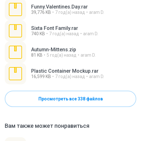
Funny.Valentines.Day.rar
39,776 KB
7 год(а) назад
aram D.
Sixta Font Family.rar
740 KB
7 год(а) назад
aram D.
Autumn-Mittens.zip
81 KB
5 год(а) назад
aram D.
Plastic Container Mockup.rar
16,599 KB
7 год(а) назад
aram D.
Просмотреть все 338 файлов
Вам также может понравиться