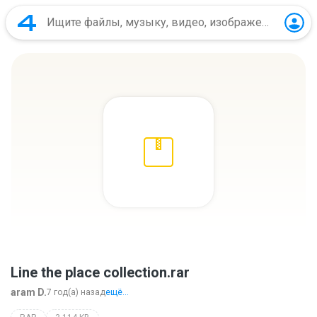
Line the place collection.rar
aram D.
7 год(а) назад
ещё...