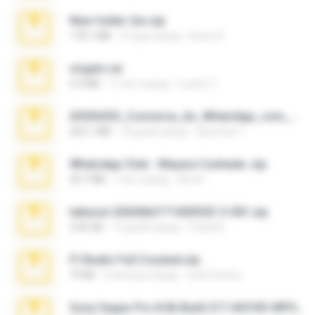
New folder 2xx.zip
178.1 MB
3 года назад
henry N.
virgem.rar
4.4 MB
17 лет назад
Lucinei 7.
65536533_Conversa_do_WhatsApp_com_Meu_Esposo.zip
262.1 MB
18 дней назад
desomar T.
WhatsApp Chat - Mayara Cunhada .zip
36.7 MB
7 лет назад
Ana K.
takeout-20260621T160055Z-3-001.zip
2.00 GB
15 дней назад
Thata N.
Fl Studio Full Cracked.zip
79 KB
4 месяца назад
Joel Powers
Sony Vegas Pro 8.0b Build 217-AVCHD-MPG-AC3 FIXED.7z