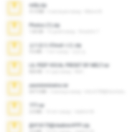
milly.zip
31.0 MB
6 месяцев назад
Milene M.
Photos (1).zip
1.60 GB
16 дней назад
Anacleto T.
김지윤의 iCloud 사진.zip
9.6 MB
7 лет назад
성경 김.
LIL PEEP VOCAL PRESET BY MELT.rar
826 KB
4 года назад
Melt ..
yasminmineira.rar
647.5 MB
2 месяца назад
letiro5708@fanchatu.com
777.rar
2.0 MB
10 лет назад
vladimir M.
@#16173@vladimir#!!!!!!.zip
2.6 MB
10 лет назад
vladimir M.