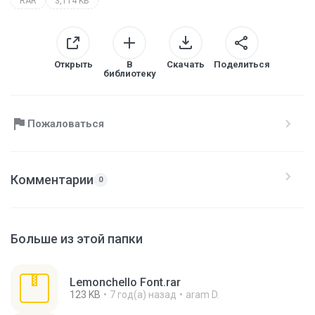
RAR
3,114 KB
Открыть
В
Скачать
Поделиться
библиотеку
Пожаловаться
Комментарии
0
Больше из этой папки
Lemonchello Font.rar
123 KB
7 год(а) назад
aram D.