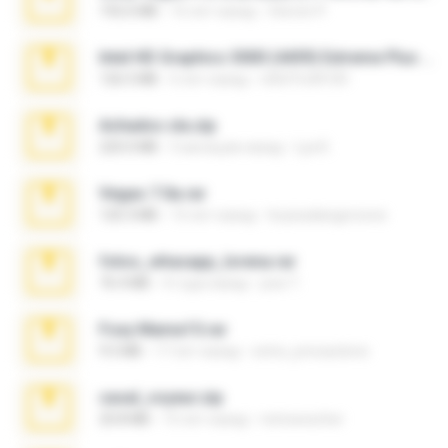
192.6 MB
16 лет назад
Steven P.
Intel HD Graphics 3000 (4459) Extreme Plus 2.0.zip
126.5 MB
6 лет назад
nIGHTmAYOR
Achados sla.zip
220.0 MB
5 месяцев назад
Lya K.
Vegas 7.0a.rar
120.3 MB
15 лет назад
boyisadangerzone
fotos_whasapp_lorena.rar
76.4 MB
4 года назад
jose T.
Foxy Mama15.rar
9.5 MB
17 лет назад
extra_precautions
casal_voyeur.zip
20.8 MB
15 лет назад
netowescher