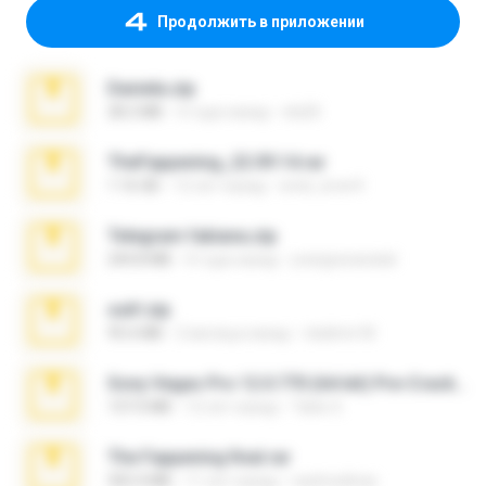
Продолжить в приложении
Daniela.zip
28.2 MB
3 года назад
ela26
TheFappening_22.09.14.rar
1.16 GB
12 лет назад
erick_lover4
Telegram fabiana.zip
244.8 MB
4 года назад
yrangravanatal
ouh!.zip
95.6 MB
2 месяца назад
vladimir M.
Sony Vegas Pro 12.0.770 (64-bit) Pre-Cracked.zip
137.0 MB
12 лет назад
Tales S.
The Fappening final.rar
302.4 MB
11 лет назад
raulmedinax