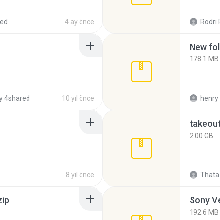
red
4 ay önce
Rodri 
New fol
178.1 MB
y 4shared
10 yıl önce
henry 
takeou
2.00 GB
8 yıl önce
Thata 
zip
192.6 MB