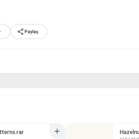
r
Paylaş
terns.rar
Hazelnu