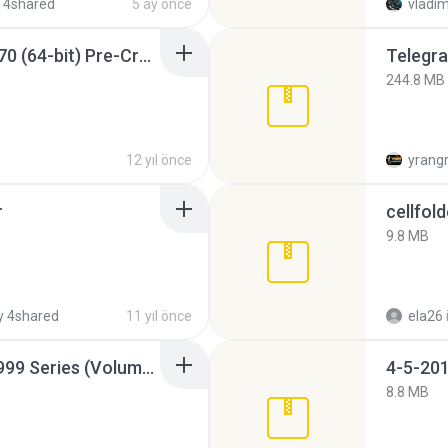
 4shared
5 ay önce
vladim
Sony Vegas Pro 12.0.770 (64-bit) Pre-Cracked.zip
Telegra
244.8 MB
12 yıl önce
yrang
r
cellfold
9.8 MB
 4shared
11 yıl önce
ela26
Junior Miss Pageant 1999 Series (Volume I Part I NC 6).7z
4-5-201
8.8 MB