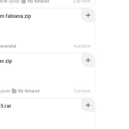
ir M.
içinde
My 4shared
2 ay önce
m fabiana.zip
ravanatal
4 yıl önce
er.zip
içinde
My 4shared
3 yıl önce
5.rar