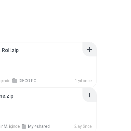
Roll.zip
içinde
DIEGO PC
1 yıl önce
ne.zip
ir M.
içinde
My 4shared
2 ay önce