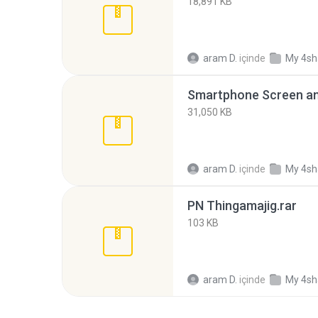
18,891 KB
aram D.
içinde
My 4sh
Smartphone Screen an
31,050 KB
aram D.
içinde
My 4sh
PN Thingamajig.rar
103 KB
aram D.
içinde
My 4sh