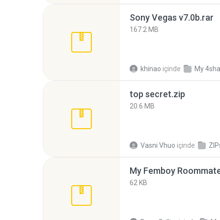
Sony Vegas v7.0b.rar
167.2 MB
khinao
içinde
My 4sha
top secret.zip
20.6 MB
Vasni Vhuo
içinde
ZIP
My Femboy Roommate F
62 KB