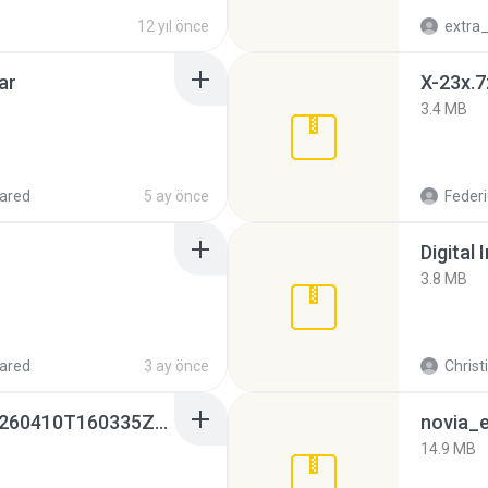
12 yıl önce
ar
X-23x.7
3.4 MB
ared
5 ay önce
Federi
Digital 
3.8 MB
ared
3 ay önce
Christ
whatsapp backups -20260410T160335Z-3-001.zip
novia_e
14.9 MB