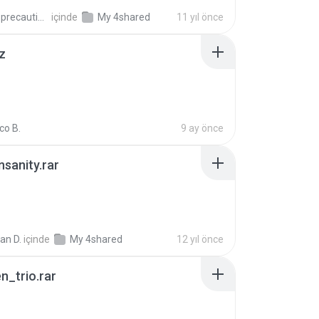
extra_precautions
içinde
My 4shared
11 yıl önce
z
co B.
9 ay önce
Insanity.rar
ian D.
içinde
My 4shared
12 yıl önce
n_trio.rar