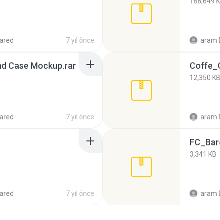
168,649 
ared
7 yıl önce
aram 
d Case Mockup.rar
Coffe_
12,350 K
ared
7 yıl önce
aram 
FC_Bar
3,341 KB
ared
7 yıl önce
aram 