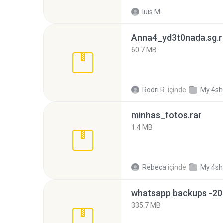
luis M.
Anna4_yd3t0nada.sg.r
60.7 MB
Rodri R.
içinde
My 4sh
minhas_fotos.rar
1.4 MB
Rebeca
içinde
My 4sh
335.7 MB