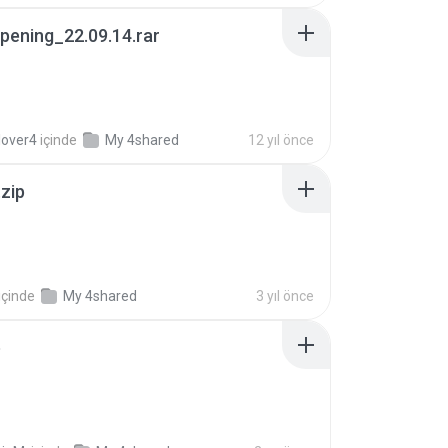
pening_22.09.14.rar
lover4
içinde
My 4shared
12 yıl önce
.zip
içinde
My 4shared
3 yıl önce
p