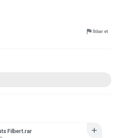
İhbar et
ts Filbert.rar