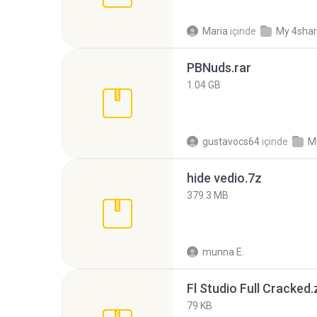
Maria
içinde
My 4sha
PBNuds.rar
1.04 GB
gustavocs64
içinde
M
hide vedio.7z
379.3 MB
munna E.
Fl Studio Full Cracked.
79 KB