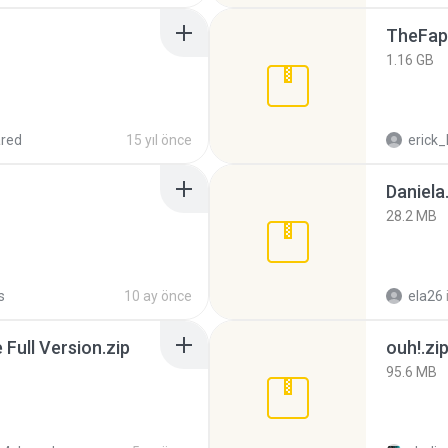
TheFap
1.16 GB
red
15 yıl önce
erick_
Daniela
28.2 MB
s
10 ay önce
ela26
ull Version.zip
ouh!.zi
95.6 MB