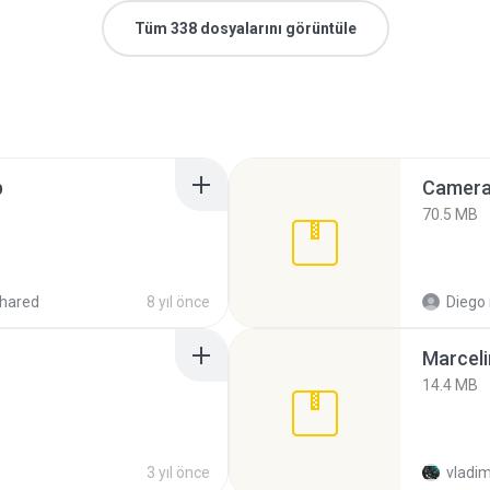
Tüm 338 dosyalarını görüntüle
p
Camera 
70.5 MB
hared
8 yıl önce
Diego
Marceli
14.4 MB
3 yıl önce
vladim