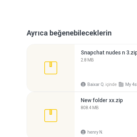
Ayrıca beğenebileceklerin
Snapchat nudes n 3.zi
2.8 MB
Baixar Q.
içinde
My 4s
New folder xx.zip
808.4 MB
henry N.