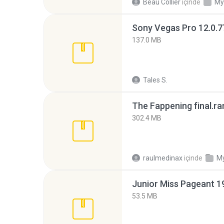
Beau Collier
içinde
My
137.0 MB
Tales S.
The Fappening final.ra
302.4 MB
raulmedinax
içinde
My
53.5 MB