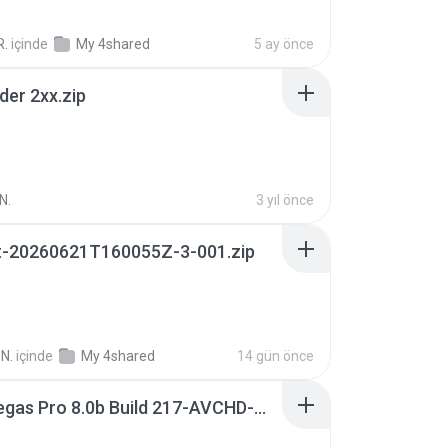
R.
içinde
My 4shared
5 ay önce
der 2xx.zip
N.
3 yıl önce
t-20260621T160055Z-3-001.zip
N.
içinde
My 4shared
14 gün önce
Sony Vegas Pro 8.0b Build 217-AVCHD-MPG-AC3 FIXED.7z