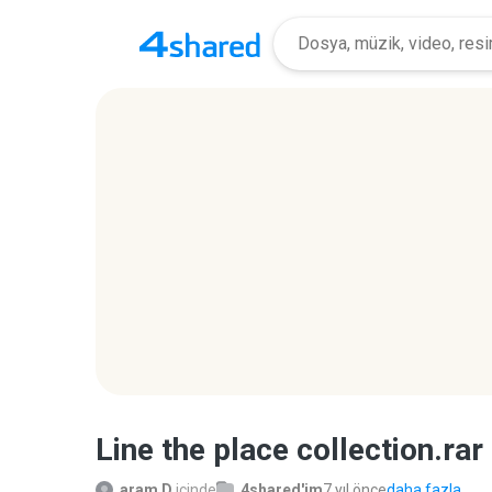
Line the place collection.rar
aram D.
içinde
4shared'im
7 yıl önce
daha fazla...