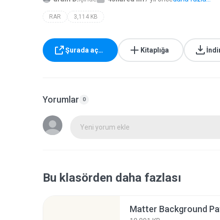
RAR
3,114 KB
Şurada aç…
Kitaplığa
İndi
Yorumlar
0
Yeni yorum ekle
Bu klasörden daha fazlası
Matter Background Pat